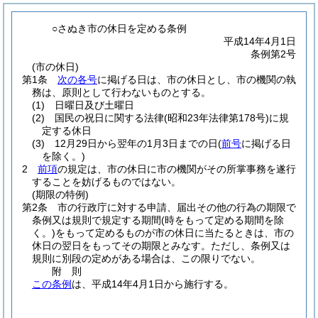
○さぬき市の休日を定める条例
平成14年4月1日
条例第2号
(市の休日)
第1条
次の各号
に掲げる日は、市の休日とし、市の機関の執
務は、原則として行わないものとする。
(1)
日曜日及び土曜日
(2)
国民の祝日に関する法律
(昭和23年法律第178号)
に規
定する休日
(3)
12月29日から翌年の1月3日までの日
(
前号
に掲げる日
を除く。)
2
前項
の規定は、市の休日に市の機関がその所掌事務を遂行
することを妨げるものではない。
(期限の特例)
第2条
市の行政庁に対する申請、届出その他の行為の期限で
条例又は規則で規定する期間
(時をもって定める期間を除
く。)
をもって定めるものが市の休日に当たるときは、市の
休日の翌日をもってその期限とみなす。
ただし、条例又は
規則に別段の定めがある場合は、この限りでない。
附
則
この条例
は、平成14年4月1日から施行する。