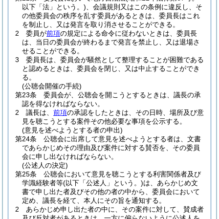
以下「法」という。)
、会議規則又はこの条例に違反し、そ
の他委員会の秩序を乱す委員があるときは、委員長はこれ
を制止し、又は発言を取り消させることができる。
2
委員が
前項
の規定による命令に従わないときは、委員長
は、当日の委員会が終わるまで発言を禁止し、又は退場さ
せることができる。
3
委員長は、委員会が騒然として整理することが困難である
と認めるときは、委員会を閉じ、又は中止することができ
る。
(公聴会開催の手続)
第23条
委員会が、公聴会を開こうとするときは、議長の承
認を得なければならない。
2
議長は、
前項
の承認をしたときは、その日時、場所及び意
見を聴こうとする案件その他必要な事項を公示する。
(意見を述べようとする者の申出)
第24条
公聴会に出席して意見を述べようとする者は、文書
であらかじめその理由及び案件に対する賛否を、その委員
会に申し出なければならない。
(公述人の決定)
第25条
公聴会において意見を聴こうとする利害関係者及び
学識経験者等
(以下「公述人」という。)
は、あらかじめ文
書で申し出た者及びその他の者の中から、委員会において
定め、議長を経て、本人にその旨を通知する。
2
あらかじめ申し出た者の中に、その案件に対して、賛成者
及び反対者があるときは、一方に偏らないように公述人を