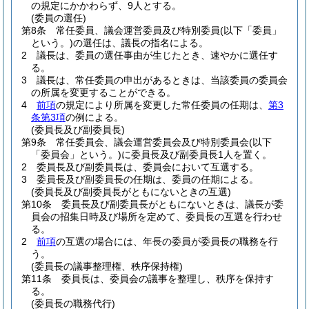
の規定にかかわらず、9人とする。
(委員の選任)
第8条
常任委員、議会運営委員及び特別委員
(以下「委員」
という。)
の選任は、議長の指名による。
2
議長は、委員の選任事由が生じたとき、速やかに選任す
る。
3
議長は、常任委員の申出があるときは、当該委員の委員会
の所属を変更することができる。
4
前項
の規定により所属を変更した常任委員の任期は、
第3
条第3項
の例による。
(委員長及び副委員長)
第9条
常任委員会、議会運営委員会及び特別委員会
(以下
「委員会」という。)
に委員長及び副委員長1人を置く。
2
委員長及び副委員長は、委員会において互選する。
3
委員長及び副委員長の任期は、委員の任期による。
(委員長及び副委員長がともにないときの互選)
第10条
委員長及び副委員長がともにないときは、議長が委
員会の招集日時及び場所を定めて、委員長の互選を行わせ
る。
2
前項
の互選の場合には、年長の委員が委員長の職務を行
う。
(委員長の議事整理権、秩序保持権)
第11条
委員長は、委員会の議事を整理し、秩序を保持す
る。
(委員長の職務代行)