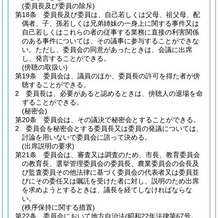
(委員長及び委員の除斥)
第18条
委員長及び委員は、自己若しくは父母、祖父母、配
偶者、子、孫若しくは兄弟姉妹の一身上に関する事件又は
自己若しくはこれらの者の従事する業務に直接の利害関係
のある事件については、その議事に参与することができな
い。
ただし、委員会の同意があったときは、会議に出席
し、発言することができる。
(傍聴の取扱い)
第19条
委員会は、議員のほか、委員長の許可を得た者が傍
聴することができる。
2
委員長は、必要があると認めるときは、傍聴人の退場を命
ずることができる。
(秘密会)
第20条
委員会は、その議決で秘密会とすることができる。
2
委員会を秘密会とする委員長又は委員の発議については、
討論を用いないで委員会に諮って決める。
(出席説明の要求)
第21条
委員会は、審査又は調査のため、市長、教育委員会
の教育長、選挙管理委員会の委員長、農業委員会の会長及
び監査委員その他法律に基づく委員会の代表者又は委員並
びにその委任又は嘱託を受けた者に対し、説明のため出席
を求めようとするときは、議長を経てしなければならな
い。
(秩序保持に関する措置)
第22条
委員会において地方自治法
(昭和22年法律第67号。