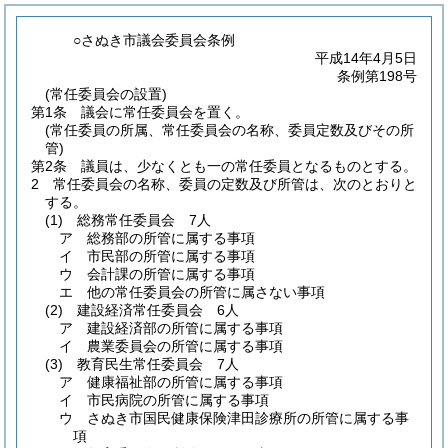
○さぬき市議会委員会条例
平成14年4月5日
条例第198号
(常任委員会の設置)
第1条
議会に常任委員会を置く。
(常任委員の所属、常任委員会の名称、委員定数及びその所
管)
第2条
議員は、少なくとも一の常任委員となるものとする。
2
常任委員会の名称、委員の定数及び所管は、次のとおりと
する。
(1)
総務常任委員会 7人
ア
総務部の所管に属する事項
イ
市民部の所管に属する事項
ウ
会計課の所管に属する事項
エ
他の常任委員会の所管に属さない事項
(2)
建設経済常任委員会 6人
ア
建設経済部の所管に属する事項
イ
農業委員会の所管に属する事項
(3)
教育民生常任委員会 7人
ア
健康福祉部の所管に属する事項
イ
市民病院の所管に属する事項
ウ
さぬき市国民健康保険津田診療所の所管に属する事
項