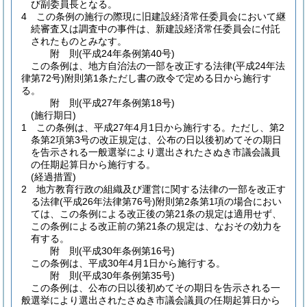
び副委員長となる。
4
この条例の施行の際現に旧建設経済常任委員会において継
続審査又は調査中の事件は、新建設経済常任委員会に付託
されたものとみなす。
附
則
(平成24年
条例第40号)
この条例は、地方自治法の一部を改正する法律
(平成24年法
律第72号)
附則第1条ただし書の政令で定める日から施行す
る。
附
則
(平成27年
条例第18号)
(施行期日)
1
この条例は、平成27年4月1日から施行する。
ただし、第2
条第2項第3号の改正規定は、公布の日以後初めてその期日
を告示される一般選挙により選出されたさぬき市議会議員
の任期起算日から施行する。
(経過措置)
2
地方教育行政の組織及び運営に関する法律の一部を改正す
る法律
(平成26年法律第76号)
附則第2条第1項の場合におい
ては、この条例による改正後の第21条の規定は適用せず、
この条例による改正前の第21条の規定は、なおその効力を
有する。
附
則
(平成30年
条例第16号)
この条例は、平成30年4月1日から施行する。
附
則
(平成30年
条例第35号)
この条例は、公布の日以後初めてその期日を告示される一
般選挙により選出されたさぬき市議会議員の任期起算日から