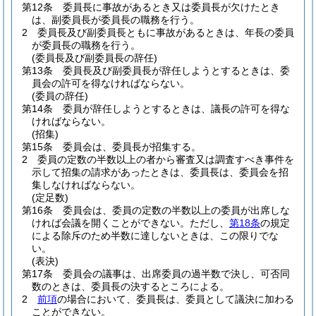
第12条
委員長に事故があるとき又は委員長が欠けたとき
は、副委員長が委員長の職務を行う。
2
委員長及び副委員長ともに事故があるときは、年長の委員
が委員長の職務を行う。
(委員長及び副委員長の辞任)
第13条
委員長及び副委員長が辞任しようとするときは、委
員会の許可を得なければならない。
(委員の辞任)
第14条
委員が辞任しようとするときは、議長の許可を得な
ければならない。
(招集)
第15条
委員会は、委員長が招集する。
2
委員の定数の半数以上の者から審査又は調査すべき事件を
示して招集の請求があったときは、委員長は、委員会を招
集しなければならない。
(定足数)
第16条
委員会は、委員の定数の半数以上の委員が出席しな
ければ会議を開くことができない。
ただし、
第18条
の規定
による除斥のため半数に達しないときは、この限りでな
い。
(表決)
第17条
委員会の議事は、出席委員の過半数で決し、可否同
数のときは、委員長の決するところによる。
2
前項
の場合において、委員長は、委員として議決に加わる
ことができない。