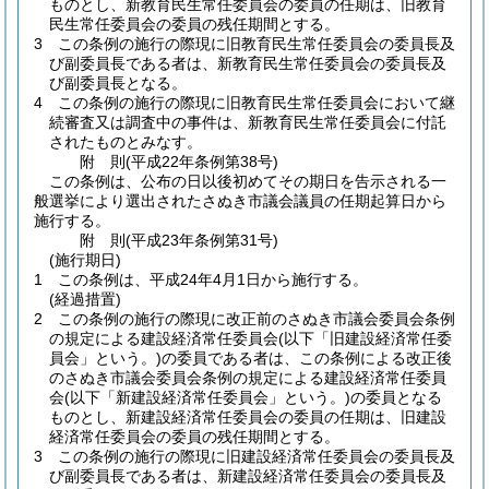
ものとし、新教育民生常任委員会の委員の任期は、旧教育
民生常任委員会の委員の残任期間とする。
3
この条例の施行の際現に旧教育民生常任委員会の委員長及
び副委員長である者は、新教育民生常任委員会の委員長及
び副委員長となる。
4
この条例の施行の際現に旧教育民生常任委員会において継
続審査又は調査中の事件は、新教育民生常任委員会に付託
されたものとみなす。
附
則
(平成22年
条例第38号)
この条例は、公布の日以後初めてその期日を告示される一
般選挙により選出されたさぬき市議会議員の任期起算日から
施行する。
附
則
(平成23年
条例第31号)
(施行期日)
1
この条例は、平成24年4月1日から施行する。
(経過措置)
2
この条例の施行の際現に改正前のさぬき市議会委員会条例
の規定による建設経済常任委員会
(以下「旧建設経済常任委
員会」という。)
の委員である者は、この条例による改正後
のさぬき市議会委員会条例の規定による建設経済常任委員
会
(以下「新建設経済常任委員会」という。)
の委員となる
ものとし、新建設経済常任委員会の委員の任期は、旧建設
経済常任委員会の委員の残任期間とする。
3
この条例の施行の際現に旧建設経済常任委員会の委員長及
び副委員長である者は、新建設経済常任委員会の委員長及