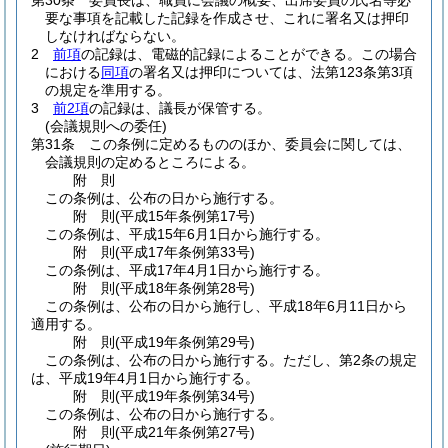
第30条
委員長は、職員に会議の概要、出席委員の氏名等必
要な事項を記載した記録を作成させ、これに署名又は押印
しなければならない。
2
前項
の記録は、電磁的記録によることができる。
この場合
における
同項
の署名又は押印については、法第123条第3項
の規定を準用する。
3
前2項
の記録は、議長が保管する。
(会議規則への委任)
第31条
この条例に定めるもののほか、委員会に関しては、
会議規則の定めるところによる。
附
則
この条例は、公布の日から施行する。
附
則
(平成15年
条例第17号)
この条例は、平成15年6月1日から施行する。
附
則
(平成17年
条例第33号)
この条例は、平成17年4月1日から施行する。
附
則
(平成18年
条例第28号)
この条例は、公布の日から施行し、平成18年6月11日から
適用する。
附
則
(平成19年
条例第29号)
この条例は、公布の日から施行する。
ただし、第2条の規定
は、平成19年4月1日から施行する。
附
則
(平成19年
条例第34号)
この条例は、公布の日から施行する。
附
則
(平成21年
条例第27号)