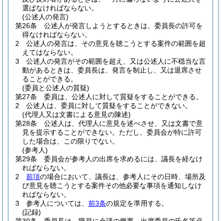
選ばなければならない。
(公述人の発言)
第26条
公述人が発言しようとするときは、委員長の許可を
得なければならない。
2
公述人の発言は、その意見を聴こうとする案件の範囲を超
えてはならない。
3
公述人の発言がその範囲を超え、又は公述人に不穏当な言
動があるときは、委員長は、発言を制止し、又は退席させ
ることができる。
(委員と公述人の質疑)
第27条
委員は、公述人に対して質疑をすることができる。
2
公述人は、委員に対して質疑をすることができない。
(代理人又は文書による意見の陳述)
第28条
公述人は、代理人に意見を述べさせ、又は文書で意
見を提示することができない。
ただし、委員会が特に許可
した場合は、この限りでない。
(参考人)
第29条
委員会が参考人の出席を求めるには、議長を経なけ
ればならない。
2
前項
の場合において、議長は、参考人にその日時、場所及
び意見を聴こうとする案件その他必要な事項を通知しなけ
ればならない。
3
参考人については、
前3条
の規定を準用する。
(記録)