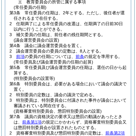
エ
教育委員会の所管に属する事項
(常任委員の任期)
第3条
常任委員の任期は、2年とする。
ただし、後任者が選
任されるまで在任する。
2
任期満了による常任委員の改選は、任期満了の日前30日
以内に行うことができる。
3
補欠委員の任期は、前任者の残任期間とする。
(議会運営委員会の設置)
第4条
議会に議会運営委員会を置く。
2
議会運営委員会の委員の定数は、8人とする。
3
前項
の委員の任期については、
前条
の規定を準用する。
(常任委員及び議会運営委員の任期の起算)
第5条
常任委員及び議会運営委員の任期は、選任の日から起
算する。
(特別委員会の設置等)
第6条
特別委員会は、必要がある場合において議会の議決で
置く。
2
特別委員の定数は、議会の議決で定める。
3
特別委員は、特別委員会に付議された事件が議会において
審議されている間在任する。
(資格審査特別委員会、懲罰特別委員会の設置)
第7条
議員の資格決定の要求又は懲罰の動議があったとき
は、
前条第1項
の規定にかかわらず、資格審査特別委員会又
は懲罰特別委員会が設置されたものとする。
2
資格審査特別委員及び懲罰特別委員の定数は、
前条第2項