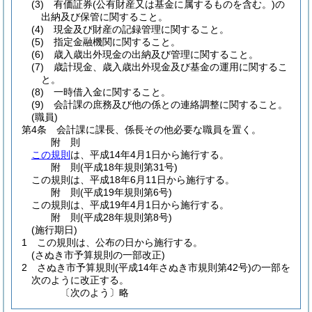
(3)
有価証券
(公有財産又は基金に属するものを含む。)
の
出納及び保管に関すること。
(4)
現金及び財産の記録管理に関すること。
(5)
指定金融機関に関すること。
(6)
歳入歳出外現金の出納及び管理に関すること。
(7)
歳計現金、歳入歳出外現金及び基金の運用に関するこ
と。
(8)
一時借入金に関すること。
(9)
会計課の庶務及び他の係との連絡調整に関すること。
(職員)
第4条
会計課に課長、係長その他必要な職員を置く。
附
則
この規則
は、平成14年4月1日から施行する。
附
則
(平成18年
規則第31号)
この規則は、平成18年6月11日から施行する。
附
則
(平成19年
規則第6号)
この規則は、平成19年4月1日から施行する。
附
則
(平成28年
規則第8号)
(施行期日)
1
この規則は、公布の日から施行する。
(さぬき市予算規則の一部改正)
2
さぬき市予算規則
(平成14年さぬき市規則第42号)
の一部を
次のように改正する。
〔次のよう〕略