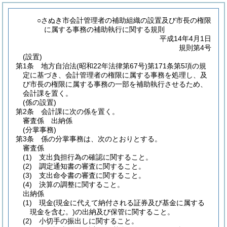
○さぬき市会計管理者の補助組織の設置及び市長の権限
に属する事務の補助執行に関する規則
平成14年4月1日
規則第4号
(設置)
第1条
地方自治法
(昭和22年法律第67号)
第171条第5項の規
定に基づき、会計管理者の権限に属する事務を処理し、及
び市長の権限に属する事務の一部を補助執行させるため、
会計課を置く。
(係の設置)
第2条
会計課に次の係を置く。
審査係 出納係
(分掌事務)
第3条
係の分掌事務は、次のとおりとする。
審査係
(1)
支出負担行為の確認に関すること。
(2)
調定通知書の審査に関すること。
(3)
支出命令書の審査に関すること。
(4)
決算の調整に関すること。
出納係
(1)
現金
(現金に代えて納付される証券及び基金に属する
現金を含む。)
の出納及び保管に関すること。
(2)
小切手の振出しに関すること。