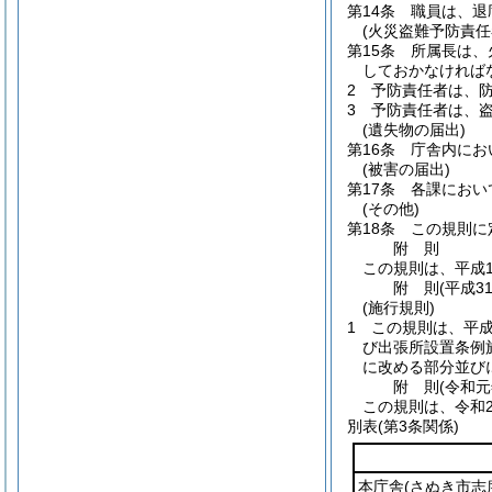
第14条
職員は、退
(火災盗難予防責任
第15条
所属長は、
しておかなければ
2
予防責任者は、
3
予防責任者は、
(遺失物の届出)
第16条
庁舎内にお
(被害の届出)
第17条
各課におい
(その他)
第18条
この規則に
附
則
この規則は、平成1
附
則
(平成3
(施行規則)
1
この規則は、平成
び出張所設置条例
に改める部分並びに
附
則
(令和
この規則は、令和
別表
(第3条関係)
本庁舎
(さぬき市志度