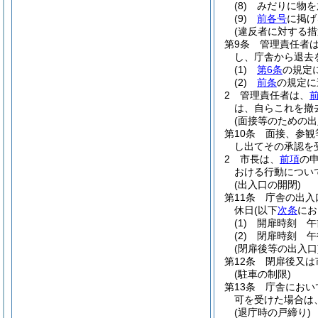
(8)
みだりに物を
(9)
前各号
に掲げ
(違反者に対する措
第9条
管理責任者
し、庁舎から退去
(1)
第6条
の規定
(2)
前条
の規定に
2
管理責任者は、
は、自らこれを撤
(面接等のための出
第10条
面接、参観
し出てその承認を
2
市長は、
前項
の
おける行動につい
(出入口の開閉)
第11条
庁舎の出入
休日
(以下
次条
にお
(1)
開扉時刻 午
(2)
閉扉時刻 午
(閉扉後等の出入口
第12条
閉扉後又は
(駐車の制限)
第13条
庁舎におい
可を受けた場合は
(退庁時の戸締り)