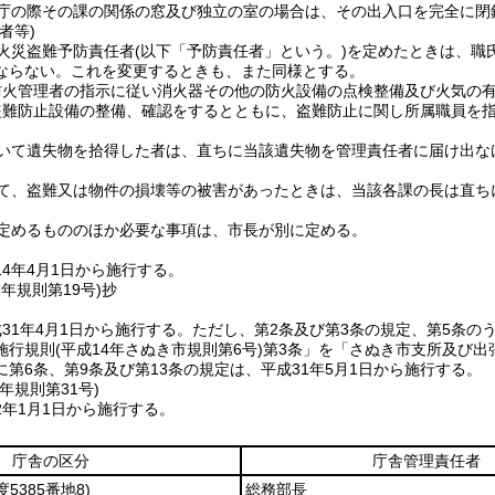
庁の際その課の関係の窓及び独立の室の場合は、その出入口を完全に閉
者等)
火災盗難予防責任者
(以下「予防責任者」という。)
を定めたときは、職
ならない。
これを変更するときも、また同様とする。
防火管理者の指示に従い消火器その他の防火設備の点検整備及び火気の
盗難防止設備の整備、確認をするとともに、盗難防止に関し所属職員を
いて遺失物を拾得した者は、直ちに当該遺失物を管理責任者に届け出な
て、盗難又は物件の損壊等の被害があったときは、当該各課の長は直ち
定めるもののほか必要な事項は、市長が別に定める。
4年4月1日から施行する。
1年
規則第19号)
抄
31年4月1日から施行する。
ただし、第2条及び第3条の規定、第5条の
施行規則
(平成14年さぬき市規則第6号)
第3条」を「さぬき市支所及び出
第6条、第9条及び第13条の規定は、平成31年5月1日から施行する。
元年
規則第31号)
2年1月1日から施行する。
庁舎の区分
庁舎管理責任者
5385番地8)
総務部長