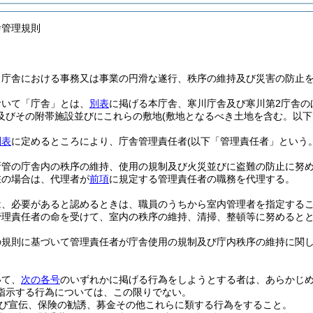
舎管理規則
、庁舎における事務又は事業の円滑な遂行、秩序の維持及び災害の防止
おいて「庁舎」とは、
別表
に掲げる本庁舎、寒川庁舎及び寒川第2庁舎の
及びその附帯施設並びにこれらの敷地
(敷地となるべき土地を含む。以下
別表
に定めるところにより、庁舎管理責任者
(以下「管理責任者」という。
所管の庁舎内の秩序の維持、使用の規制及び火災並びに盗難の防止に努
在の場合は、代理者が
前項
に規定する管理責任者の職務を代理する。
は、必要があると認めるときは、職員のうちから室内管理者を指定する
管理責任者の命を受けて、室内の秩序の維持、清掃、整頓等に努めると
の規則に基づいて管理責任者が庁舎使用の規制及び庁内秩序の維持に関
いて、
次の各号
のいずれかに掲げる行為をしようとする者は、あらかじ
指示する行為については、この限りでない。
び宣伝、保険の勧誘、募金その他これらに類する行為をすること。