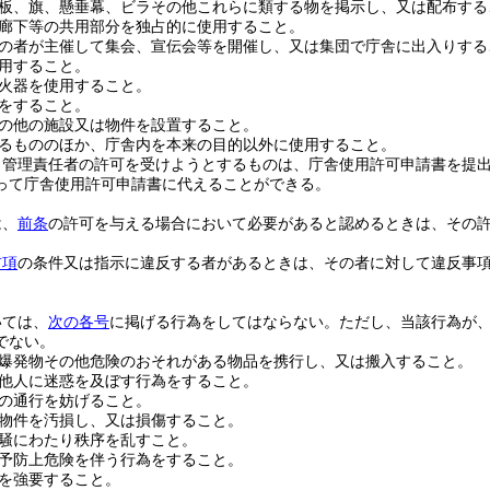
板、旗、懸垂幕、ビラその他これらに類する物を掲示し、又は配布する
廊下等の共用部分を独占的に使用すること。
の者が主催して集会、宣伝会等を開催し、又は集団で庁舎に出入りする
用すること。
火器を使用すること。
をすること。
の他の施設又は物件を設置すること。
るもののほか、庁舎内を本来の目的以外に使用すること。
り管理責任者の許可を受けようとするものは、庁舎使用許可申請書を提
って庁舎使用許可申請書に代えることができる。
は、
前条
の許可を与える場合において必要があると認めるときは、その
前項
の条件又は指示に違反する者があるときは、その者に対して違反事
いては、
次の各号
に掲げる行為をしてはならない。
ただし、当該行為が
でない。
爆発物その他危険のおそれがある物品を携行し、又は搬入すること。
他人に迷惑を及ぼす行為をすること。
の通行を妨げること。
物件を汚損し、又は損傷すること。
騒にわたり秩序を乱すこと。
予防上危険を伴う行為をすること。
を強要すること。