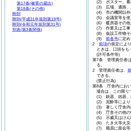
(2)
ポスター、看
第17条
(被害の届出)
(3)
広場、通路、
第18条
(その他)
(4)
市の機関以外
附則
(5)
会議室等を使
附則
(平成31年規則第19号)
(6)
暖房器その他
附則
(令和元年規則第31号)
(7)
作業又は工事
別表
(第3条関係)
(8)
仮設工作物そ
(9)
前各号
に定め
2
前項
の規定によ
ときは、口頭をも
(許可条件等)
第7条
管理責任者
る。
2
管理責任者は、
できる。
(禁止行為)
第8条
庁舎内にお
場合は、この限り
(1)
銃器、凶器、
(2)
泥酔等により
(3)
著しく庁舎内
(4)
庁舎その他の
(5)
示威又はけん
(6)
たき火等火災
(7)
職員に面会等