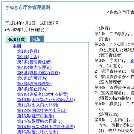
さぬき市庁舎管理規則
○さぬき市庁
平成14年4月1日 規則第7号
(趣旨)
(令和2年1月1日施行)
第1条
この規則は
(庁舎)
条項目次
沿革
第2条
この規則に
本則
のと決定した建物
第1条
(趣旨)
(管理責任者)
第2条
(庁舎)
第3条
庁舎には、
第3条
(管理責任者)
う。)
を置く。
第4条
(室内管理者)
2
管理責任者は、
第5条
(職員の協力義務)
3
管理責任者が不
第6条
(許可行為)
(室内管理者)
第7条
(許可条件等)
第4条
管理責任者
第8条
(禁止行為)
2
室内管理者は、
第9条
(違反者に対する措置)
(職員の協力義務)
第10条
(面接等のための出入り)
第5条
職員は、こ
第11条
(出入口の開閉)
い。
第12条
(閉扉後等の出入口)
(許可行為)
第13条
(駐車の制限)
第6条
庁舎内にお
第14条
(退庁時の戸締り)
うち、市長が別に
第15条
(火災盗難予防責任者等)
(1)
物品の販売及
第16条
(遺失物の届出)