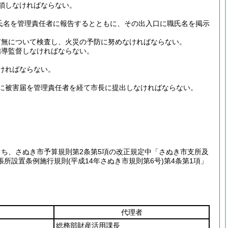
鎖しなければならない。
氏名を管理責任者に報告するとともに、その出入口に職氏名を掲示
有無について検査し、火災の予防に努めなければならない。
指導監督しなければならない。
ければならない。
に被害届を管理責任者を経て市長に提出しなければならない。
うち、さぬき市予算規則第2条第5項の改正規定中「さぬき市支所及
張所設置条例施行規則
(平成14年さぬき市規則第6号)
第4条第1項」
代理者
総務部財産活用課長