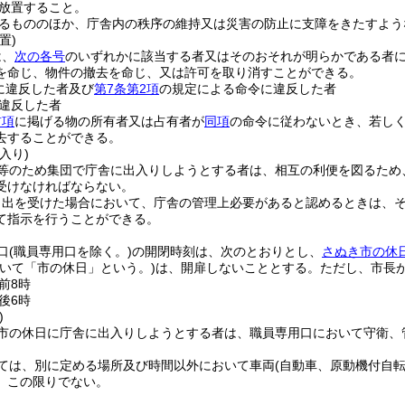
放置すること。
るもののほか、庁舎内の秩序の維持又は災害の防止に支障をきたすよう
置)
は、
次の各号
のいずれかに該当する者又はそのおそれが明らかである者
を命じ、物件の撤去を命じ、又は許可を取り消すことができる。
に違反した者及び
第7条第2項
の規定による命令に違反した者
違反した者
前項
に掲げる物の所有者又は占有者が
同項
の命令に従わないとき、若し
去することができる。
入り)
等のため集団で庁舎に出入りしようとする者は、相互の利便を図るため
受けなければならない。
申出を受けた場合において、庁舎の管理上必要があると認めるときは、
て指示を行うことができる。
口
(職員専用口を除く。)
の開閉時刻は、次のとおりとし、
さぬき市の休
いて「市の休日」という。)
は、開扉しないこととする。
ただし、市長
前8時
後6時
)
市の休日に庁舎に出入りしようとする者は、職員専用口において守衛、
ては、別に定める場所及び時間以外において車両
(自動車、原動機付自
、この限りでない。