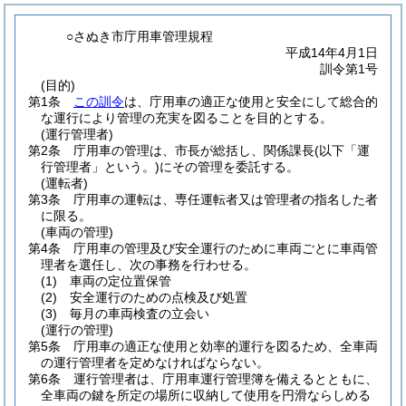
○さぬき市庁用車管理規程
平成14年4月1日
訓令第1号
(目的)
第1条
この訓令
は、庁用車の適正な使用と安全にして総合的
な運行により管理の充実を図ることを目的とする。
(運行管理者)
第2条
庁用車の管理は、市長が総括し、関係課長
(以下「運
行管理者」という。)
にその管理を委託する。
(運転者)
第3条
庁用車の運転は、専任運転者又は管理者の指名した者
に限る。
(車両の管理)
第4条
庁用車の管理及び安全運行のために車両ごとに車両管
理者を選任し、次の事務を行わせる。
(1)
車両の定位置保管
(2)
安全運行のための点検及び処置
(3)
毎月の車両検査の立会い
(運行の管理)
第5条
庁用車の適正な使用と効率的運行を図るため、全車両
の運行管理者を定めなければならない。
第6条
運行管理者は、庁用車運行管理簿を備えるとともに、
全車両の鍵を所定の場所に収納して使用を円滑ならしめる