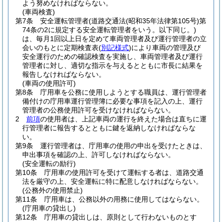
よう努めなければならない。
(車両検査)
第7条
安全運転管理者
(道路交通法
(昭和35年法律第105号)
第
74条の2に規定する安全運転管理者をいう。以下同じ。)
は、毎月1回以上日を定めて車両管理者及び運行管理者の立
会いのもとに定期検査表
(
別記様式
)
により車両の管理及び
安全運行のための確認検査を実施し、車両管理者及び運行
管理者に対し、適切な指示を与えるとともに市長に結果を
報告しなければならない。
(車両の使用許可)
第8条
庁用車を公務に使用しようとする職員は、運行管理者
備付けの庁用車運行管理簿に必要な事項を記入の上、運行
管理者の公務使用許可を受けなければならない。
2
前項
の使用者は、上記車両の運行を終えた場合は直ちに運
行管理者に報告するとともに鍵を返納しなければならな
い。
第9条
運行管理者は、庁用車の使用の申出を受けたときは、
申出事項を確認の上、許可しなければならない。
(安全運転の励行)
第10条
庁用車の使用許可を受けて運転する者は、道路交通
法を厳守の上、安全運転に特に配意しなければならない。
(公務外の使用禁止)
第11条
庁用車は、公務以外の用務に使用してはならない。
(庁用車の貸出し)
第12条
庁用車の貸出しは、原則として行わないものとす