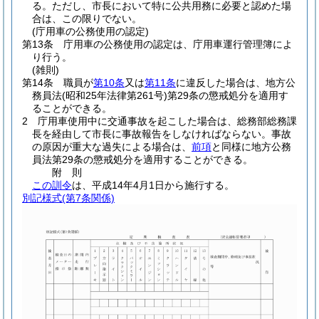
る。
ただし、市長において特に公共用務に必要と認めた場
合は、この限りでない。
(庁用車の公務使用の認定)
第13条
庁用車の公務使用の認定は、庁用車運行管理簿によ
り行う。
(雑則)
第14条
職員が
第10条
又は
第11条
に違反した場合は、地方公
務員法
(昭和25年法律第261号)
第29条の懲戒処分を適用す
ることができる。
2
庁用車使用中に交通事故を起こした場合は、総務部総務課
長を経由して市長に事故報告をしなければならない。
事故
の原因が重大な過失による場合は、
前項
と同様に地方公務
員法第29条の懲戒処分を適用することができる。
附
則
この訓令
は、平成14年4月1日から施行する。
別記様式
(第7条関係)