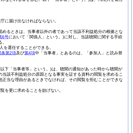
政庁に届け出なければならない。
認めるときは、当事者以外の者であって当該不利益処分の根拠とな
第6号
において「関係人」という。)
に対し、当該聴聞に関する手続
る。
人を選任することができる。
同条第2項
及び
第4項
中「当事者」とあるのは、「参加人」と読み替
(以下「当事者等」という。)
は、聴聞の通知があった時から聴聞が
の当該不利益処分の原因となる事実を証する資料の閲覧を求めるこ
他正当な理由があるときでなければ、その閲覧を拒むことができな
閲覧を更に求めることを妨げない。