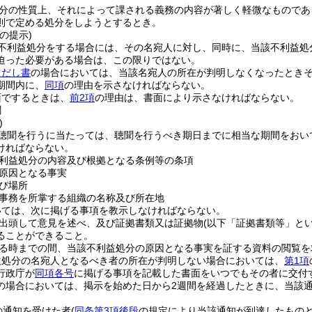
分の性質上、それによって課される義務の内容が著しく軽微なものであ
則で定める処分をしようとするとき。
の提示)
不利益処分をする場合には、その名宛人に対し、同時に、当該不利益処
迫った必要がある場合は、この限りではない。
ただし書
の場合においては、当該名宛人の所在が判明しなくなったとき
期間内に、
同項
の理由を示さなければならない。
面でするときは、
前2項
の理由は、書面により示さなければならない。
聞
)
聴聞を行うに当たっては、聴聞を行うべき期日までに相当な期間をおい
ければならない。
利益処分の内容及び根拠となる条例等の条項
原因となる事実
び場所
事務を所掌する組織の名称及び所在地
いては、次に掲げる事項を教示しなければならない。
出頭して意見を述べ、及び証拠書類又は証拠物
(以下「証拠書類等」とい
ることができること。
る時までの間、当該不利益処分の原因となる事実を証する資料の閲覧を
益処分の名宛人となるべき者の所在が判明しない場合においては、
第1項
行政庁が
同項各号
に掲げる事項を記載した書面をいつでもその者に交付
の場合においては、掲示を始めた日から2週間を経過したときに、当該
の通知を受けた者
(
同条第3項後段
の規定により当該通知が到達したものと