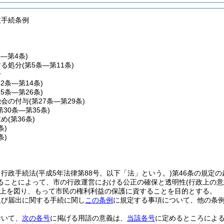
政手続条例
条―第4条)
する処分
(第5条―第11条)
分
12条―第14条)
15条―第26条)
機会の付与
(第27条―第29条)
第30条―第35条)
求め
(第36条)
条)
条)
、行政手続法
(平成5年法律第88号。以下「法」という。)
第46条の規定
ることによって、市の行政運営における公正の確保と透明性
(行政上の
上を図り、もって市民の権利利益の保護に資することを目的とする。
及び届出に関する手続に関し
この条例
に規定する事項について、他の条
おいて、
次の各号
に掲げる用語の意義は、
当該各号
に定めるところによ