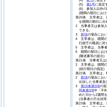
(4)
前号
に規定す
(5)
第1号
に規定
(6)
参加人以外の
(聴聞の期日におけ
第20条
主宰者は、
を聴聞の期日に出
2
当事者又は参加
できる。
3
前項
の場合にお
4
主宰者は、聴聞
行政庁の職員に対
5
主宰者は、当事
6
聴聞の期日にお
(陳述書等の提出)
第21条
当事者又は
2
主宰者は、聴聞
(続行期日の指定)
第22条
主宰者は、
2
前項
の場合にお
出頭した当事者及
3
第15条第3項
の規
同条第3項
中「不
めた日から2週間
(当事者の不出頭
第23条
主宰者は、