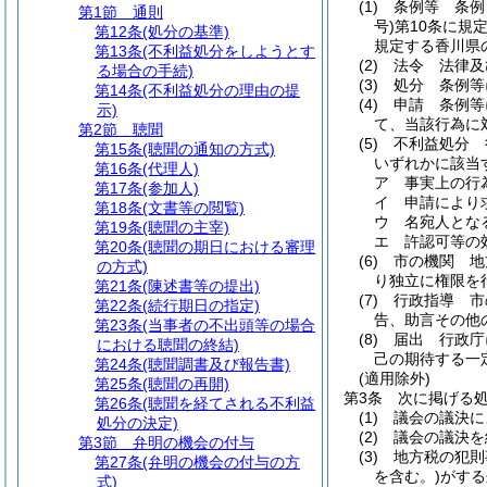
(1)
条例等 条例
第1節
通則
号)
第10条に規
第12条
(処分の基準)
規定する香川県
第13条
(不利益処分をしようとす
(2)
法令 法律及
る場合の手続)
(3)
処分 条例等
第14条
(不利益処分の理由の提
(4)
申請 条例等
示)
て、当該行為に
第2節
聴聞
(5)
不利益処分 
第15条
(聴聞の通知の方式)
いずれかに該当
第16条
(代理人)
ア
事実上の行
第17条
(参加人)
イ
申請により
第18条
(文書等の閲覧)
ウ
名宛人とな
第19条
(聴聞の主宰)
エ
許認可等の
第20条
(聴聞の期日における審理
(6)
市の機関 地
の方式)
り独立に権限を
第21条
(陳述書等の提出)
(7)
行政指導 市
第22条
(続行期日の指定)
告、助言その他
第23条
(当事者の不出頭等の場合
(8)
届出 行政庁
における聴聞の終結)
己の期待する一
第24条
(聴聞調書及び報告書)
(適用除外)
第25条
(聴聞の再開)
第3条
次に掲げる
第26条
(聴聞を経てされる不利益
(1)
議会の議決に
処分の決定)
(2)
議会の議決を
第3節
弁明の機会の付与
(3)
地方税の犯則
第27条
(弁明の機会の付与の方
を含む。)
がする
式)