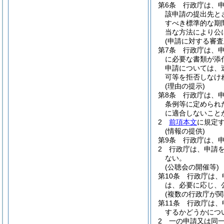
第6条
行政庁は、
該申請の提出先と
すべき標準的な期間
当な方法により公
(申請に対する審査
第7条
行政庁は、
に必要な書類が添
申請については、
可等を拒否しなけ
(理由の提示)
第8条
行政庁は、
条例等に定められ
に適合しないこと
2
前項本文
に規定
(情報の提供)
第9条
行政庁は、
2
行政庁は、申請
ない。
(公聴会の開催等)
第10条
行政庁は、
は、必要に応じ、
(複数の行政庁が関
第11条
行政庁は、
するかどうかにつ
2
一の申請又は同