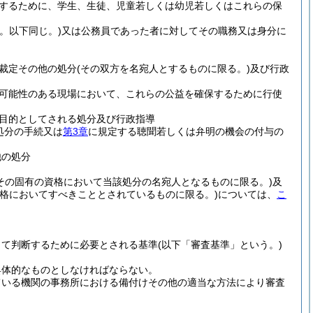
するために、学生、生徒、児童若しくは幼児若しくはこれらの保
。以下同じ。)
又は公務員であった者に対してその職務又は身分に
裁定その他の処分
(その双方を名宛人とするものに限る。)
及び行政
可能性のある現場において、これらの公益を確保するために行使
目的としてされる処分及び行政指導
処分の手続又は
第3章
に規定する聴聞若しくは弁明の機会の付与の
他の処分
その固有の資格において当該処分の名宛人となるものに限る。)
及
資格においてすべきこととされているものに限る。)
については、
こ
って判断するために必要とされる基準
(以下「審査基準」という。)
具体的なものとしなければならない。
ている機関の事務所における備付けその他の適当な方法により審査