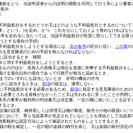
連絡をとり、当該申請者からの説明の聴取を共同して行う等により審査
益処分
則
不利益処分をするかどうか又はどのような不利益処分とするかについて
準」という。)
を定め、かつ、これを公にしておくよう努めなければなら
基準を定めるに当たっては、当該不利益処分の性質に照らしてできる限
うとする場合の手続)
不利益処分をしようとする場合には、
次の各号
の区分に従い、
この章
の
める意見陳述のための手続を執らなければならない。
に該当するとき 聴聞
取り消す不利益処分をしようとするとき。
るもののほか、名宛人の資格又は地位を直接に剥奪する不利益処分をし
掲げる場合以外の場合であって行政庁が相当と認めるとき。
までのいずれにも該当しないとき 弁明の機会の付与
れかに該当するときは、
前項
の規定は、適用しない。
に不利益処分をする必要があるため、
前項
に規定する意見陳述のための
上必要とされる資格がなかったこと又は失われるに至ったことが判明し
喪失の事実が裁判所の判決書又は決定書、一定の職に就いたことを証す
するとき。
設備の設置、維持若しくは管理又は物の製造、販売その他の取扱いにつ
合において、専ら当該基準が充足されていないことを理由として当該基
他客観的な認定方法によって確認されたものをしようとするとき。
銭の額を確定し、一定の額の金銭の納付を命じ、又は金銭の給付決定の