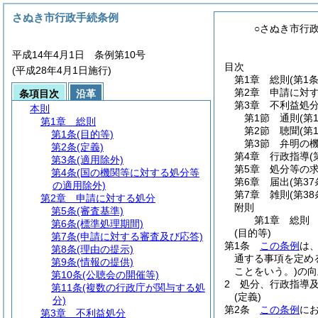
さぬき市行政手続条例
○さぬき市行
平成14年4月1日 条例第10号
目次
(平成28年4月1日施行)
第1章
総則
(第1
第2章
申請に対
条項目次
沿革
第3章
不利益処
本則
第1節
通則
(第
第1章
総則
第2節
聴聞
(第
第1条
(目的等)
第3節
弁明の
第2条
(定義)
第4章
行政指導
(
第3条
(適用除外)
第5章
処分等の
第4条
(国の機関等に対する処分等
第6章
届出
(第37
の適用除外)
第7章
雑則
(第38
第2章
申請に対する処分
附則
第5条
(審査基準)
第1章
総則
第6条
(標準処理期間)
(目的等)
第7条
(申請に対する審査及び応答)
第1条
この条例
は
第8条
(理由の提示)
通する事項を定め
第9条
(情報の提供)
ことをいう。)
の向
第10条
(公聴会の開催等)
2
処分、行政指導
第11条
(複数の行政庁が関与する処
(定義)
分)
第2条
この条例
に
第3章
不利益処分