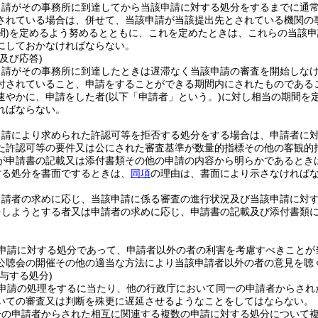
申請がその事務所に到達してから当該申請に対する処分をするまでに通
されている場合は、併せて、当該申請が当該提出先とされている機関の
)
を定めるよう努めるとともに、これを定めたときは、これらの当該申
にしておかなければならない。
及び応答)
申請がその事務所に到達したときは遅滞なく当該申請の審査を開始しな
付されていること、申請をすることができる期間内にされたものである
速やかに、申請をした者
(以下「申請者」という。)
に対し相当の期間を
ればならない。
申請により求められた許認可等を拒否する処分をする場合は、申請者に
た許認可等の要件又は公にされた審査基準が数量的指標その他の客観的
が申請書の記載又は添付書類その他の申請の内容から明らかであるとき
する処分を書面でするときは、
同項
の理由は、書面により示さなければ
申請者の求めに応じ、当該申請に係る審査の進行状況及び当該申請に対
をしようとする者又は申請者の求めに応じ、申請書の記載及び添付書類
申請に対する処分であって、申請者以外の者の利害を考慮すべきことが
公聴会の開催その他の適当な方法により当該申請者以外の者の意見を聴
与する処分)
申請の処理をするに当たり、他の行政庁において同一の申請者からされ
いての審査又は判断を殊更に遅延させるようなことをしてはならない。
一の申請者からされた相互に関連する複数の申請に対する処分について