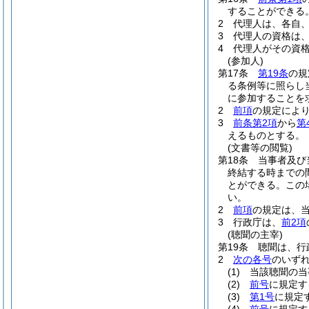
することができる
2
代理人は、各自
3
代理人の資格は
4
代理人がその資
(参加人)
第17条
第19条
の規
る条例等に照らし
に参加することを
2
前項
の規定によ
3
前条第2項
から
第
えるものとする。
(文書等の閲覧)
第18条
当事者及び
終結する時までの
とができる。
この
い。
2
前項
の規定は、
3
行政庁は、
前2項
(聴聞の主宰)
第19条
聴聞は、行
2
次の各号
のいず
(1)
当該聴聞の当
(2)
前号
に規定す
(3)
第1号
に規定