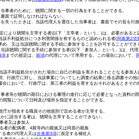
。
、当事者のために、聴聞に関する一切の行為をすることができる。
、書面で証明しなければならない。
格を失ったときは、当該代理人を選任した当事者は、書面でその旨を行
定により聴聞を主宰する者
(以下「主宰者」という。)
は、必要があると
当該不利益処分につき利害関係を有するものと認められる者
(
同条第2項
求め、又は当該聴聞に関する手続に参加することを許可することができ
り当該聴聞に関する手続に参加する者
(以下「参加人」という。)
は、代理
4項
までの規定は、
前項
の代理について準用する。
この場合において、
当該不利益処分がされた場合に自己の利益を害されることとなる参加人
間、行政庁に対し、当該事案についてした調査の結果に係る調書その他
場合において、行政庁は、第三者の利益を害するおそれがあるときその
当事者等が聴聞の期日における審理の進行に応じて必要となった資料の
の閲覧について日時及び場所を指定することができる。
政庁が指名する職員その他規則で定める者が主宰する。
れかに該当する者は、聴聞を主宰することができない。
事者又は参加人
る者の配偶者、4親等内の親族又は同居の親族
する者の代理人又は
次条第3項
に規定する補佐人