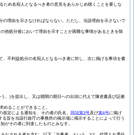
るため名宛人となるべき者の意見をあらかじめ聴くことを要しな
分の理由を示さなければならない。
ただし、当該理由を示さないで
その他処分後において理由を示すことが困難な事情があるときを除
て、不利益処分の名宛人となるべき者に対し、次に掲げる事項を書
う。)
を提出し、又は聴聞の期日への出頭に代えて陳述書及び証拠
求めることができること。
の規定による通知を、その者の氏名、
同項第3号
及び
第4号
に掲げ
する旨を当該行政庁の事務所の掲示場に掲示することによって行う
通知がその者に到達したものとみなす。
みなされる者を含む。以下「当事者」という。)
は、代理人を選任