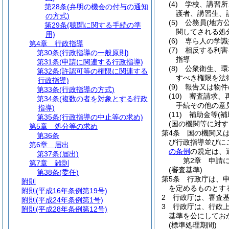
(4)
学校、講習所
第28条
(弁明の機会の付与の通知
護者、講習生、
の方式)
(5)
公務員
(地方
第29条
(聴聞に関する手続の準
関してされる処
用)
(6)
専ら人の学識
第4章
行政指導
(7)
相反する利害
第30条
(行政指導の一般原則)
指導
第31条
(申請に関連する行政指導)
(8)
公衆衛生、環
第32条
(許認可等の権限に関連する
すべき権限を法
行政指導)
(9)
報告又は物件
第33条
(行政指導の方式)
(10)
審査請求、
第34条
(複数の者を対象とする行政
手続その他の意
指導)
(11)
補助金等
(
第35条
(行政指導の中止等の求め)
(国の機関等に対す
第5章
処分等の求め
第4条
国の機関又
第36条
び行政指導並びに
第6章
届出
の条例
の規定は、
第37条
(届出)
第2章
申請
第7章
雑則
(審査基準)
第38条
(委任)
第5条
行政庁は、
附則
を定めるものとす
附則
(平成16年条例第19号)
2
行政庁は、審査
附則
(平成24年条例第1号)
3
行政庁は、行政
附則
(平成28年条例第12号)
基準を公にしてお
(標準処理期間)