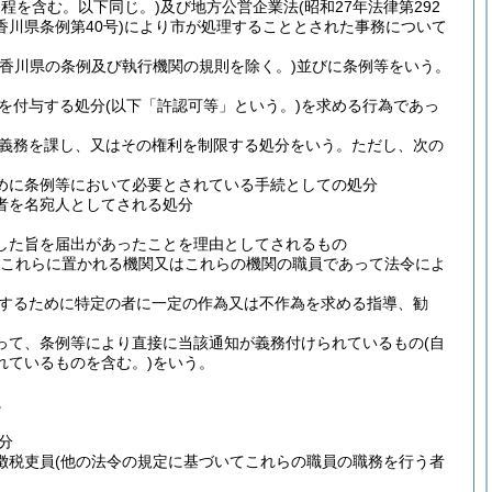
規程を含む。以下同じ。)
及び地方公営企業法
(昭和27年法律第292
香川県条例第40号)
により市が処理することとされた事務について
香川県の条例及び執行機関の規則を除く。)
並びに条例等をいう。
を付与する処分
(以下「許認可等」という。)
を求める行為であっ
義務を課し、又はその権利を制限する処分をいう。
ただし、次の
めに条例等において必要とされている手続としての処分
者を名宛人としてされる処分
した旨を届出があったことを理由としてされるもの
はこれらに置かれる機関又はこれらの機関の職員であって法令によ
するために特定の者に一定の作為又は不作為を求める指導、勧
って、条例等により直接に当該通知が義務付けられているもの
(自
れているものを含む。)
をいう。
。
分
徴税吏員
(他の法令の規定に基づいてこれらの職員の職務を行う者