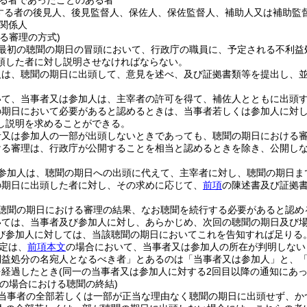
る者であったことのある者
する者の後見人、後見監督人、保佐人、保佐監督人、補助人又は補助監
関係人
る審理の方式)
最初の聴聞の期日の冒頭において、行政庁の職員に、予定される不利益
頭した者に対し説明させなければならない。
人は、聴聞の期日に出頭して、意見を述べ、及び証拠書類等を提出し、
いて、当事者又は参加人は、主宰者の許可を得て、補佐人とともに出頭
の期日において必要があると認めるときは、当事者若しくは参加人に対
し説明を求めることができる。
者又は参加人の一部が出頭しないときであっても、聴聞の期日における
ける審理は、行政庁が公開することを相当と認めるときを除き、公開し
参加人は、聴聞の期日への出頭に代えて、主宰者に対し、聴聞の期日ま
の期日に出頭した者に対し、その求めに応じて、
前項
の陳述書及び証拠
聴聞の期日における審理の結果、なお聴聞を続行する必要があると認め
いては、当事者及び参加人に対し、あらかじめ、次回の聴聞の期日及び
び参加人に対しては、当該聴聞の期日においてこれを告知すれば足りる
定は、
前項本文
の場合において、当事者又は参加人の所在が判明しない
利益処分の名宛人となるべき者」とあるのは「当事者又は参加人」と、「
を経過したとき
(同一の当事者又は参加人に対する2回目以降の通知にあ
等の場合における聴聞の終結)
当事者の全部若しくは一部が正当な理由なく聴聞の期日に出頭せず、か