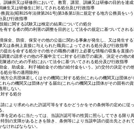
、訓練所又は研修所において、教育、講習、訓練又は研修の目的を達成
訓練生又は研修生に対してされる処分及び行政指導
公務員法
(昭和25年法律第261号)
第3条第1項に規定する地方公務員をいう
分及び行政指導
技能に関する試験又は検定の結果についての処分
を有する者の間の利害の調整を目的として法令の規定に基づいてされる
境保全、防疫、保安その他の公益に関わる事象が発生し、又は発生する
律又は条例上直接に与えられた職員によってされる処分及び行政指導
の提出を命ずる処分その他その職務の遂行上必要な情報の収集を直接の
再調査の請求その他の不服申立てに対する行政庁の裁決、決定その他の
見陳述のための手続において法令に基づいてされる処分及び行政指導
補助金、助成金、利子補給金その他の給付金をいう。)
の交付の決定その
る処分等の適用除外)
は地方公共団体若しくはその機関に対する処分
(これらの機関又は団体が
これらの機関又は団体がする届出
(これらの機関又は団体がその固有の
適用しない。
に対する処分
申請により求められた許認可等をするかどうかをその条例等の定めに従
る。
基準を定めるに当たっては、当該許認可等の性質に照らしてできる限り
上特別の支障があるときを除き、条例等により当該申請の提出先とされ
かなければならない。