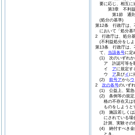
要に応じ、相互に
第3章
不利
第1節
通
(処分の基準)
第12条
行政庁は、
において「処分基
2
行政庁は、処分
(不利益処分をしよ
第13条
行政庁は、
て、
当該各号
に定
(1)
次のいずれか
ア
許認可等を
イ
ア
に規定す
ウ
ア
及び
イ
に
(2)
前号ア
から
ウ
2
次の各号
のいず
(1)
公益上、緊急
(2)
条例等の規定
格の不存在又は
ものをしようと
(3)
施設若しくは
にされている場
計測、実験その
(4)
納付すべき金
とき。