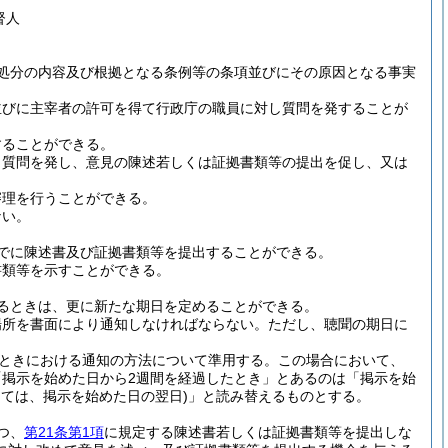
督人
処分の内容及び根拠となる条例等の条項並びにその原因となる事実
並びに主宰者の許可を得て行政庁の職員に対し質問を発することが
することができる。
し質問を発し、意見の陳述若しくは証拠書類等の提出を促し、又は
審理を行うことができる。
ない。
でに陳述書及び証拠書類等を提出することができる。
書類等を示すことができる。
るときは、更に新たな期日を定めることができる。
場所を書面により通知しなければならない。
ただし、聴聞の期日に
。
ときにおける通知の方法について準用する。
この場合において、
掲示を始めた日から2週間を経過したとき」とあるのは「掲示を始
っては、掲示を始めた日の翌日)
」と読み替えるものとする。
つ、
第21条第1項
に規定する陳述書若しくは証拠書類等を提出しな