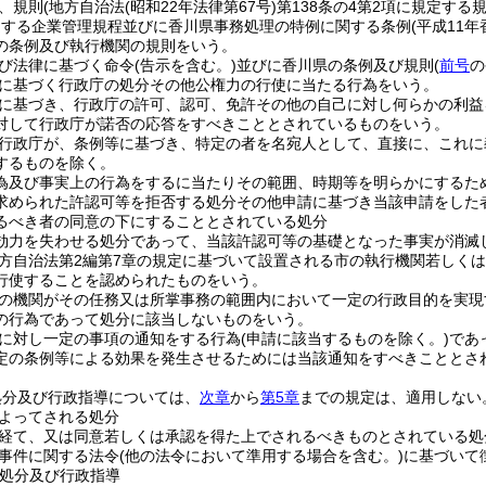
、規則
(地方自治法
(昭和22年法律第67号)
第138条の4第2項に規定する
定する企業管理規程並びに香川県事務処理の特例に関する条例
(平成11年
の条例及び執行機関の規則をいう。
び法律に基づく命令
(告示を含む。)
並びに香川県の条例及び規則
(
前号
の
に基づく行政庁の処分その他公権力の行使に当たる行為をいう。
に基づき、行政庁の許可、認可、免許その他の自己に対し何らかの利益
対して行政庁が諾否の応答をすべきこととされているものをいう。
行政庁が、条例等に基づき、特定の者を名宛人として、直接に、これに
するものを除く。
為及び事実上の行為をするに当たりその範囲、時期等を明らかにするた
求められた許認可等を拒否する処分その他申請に基づき当該申請をした
るべき者の同意の下にすることとされている処分
効力を失わせる処分であって、当該許認可等の基礎となった事実が消滅
方自治法第2編第7章の規定に基づいて設置される市の執行機関若しく
行使することを認められたものをいう。
の機関がその任務又は所掌事務の範囲内において一定の行政目的を実現
の行為であって処分に該当しないものをいう。
に対し一定の事項の通知をする行為
(申請に該当するものを除く。)
であ
定の条例等による効果を発生させるためには当該通知をすべきこととさ
処分及び行政指導については、
次章
から
第5章
までの規定は、適用しない
よってされる処分
経て、又は同意若しくは承認を得た上でされるべきものとされている処
事件に関する法令
(他の法令において準用する場合を含む。)
に基づいて
処分及び行政指導