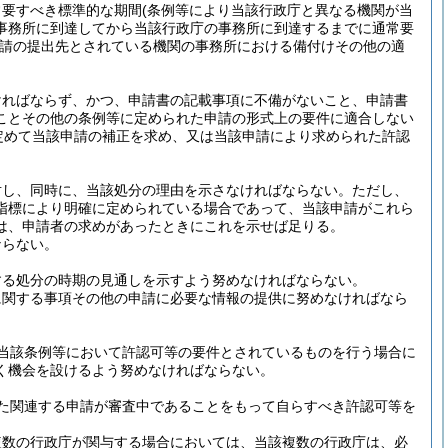
常要すべき標準的な期間
(条例等により当該行政庁と異なる機関が当
事務所に到達してから当該行政庁の事務所に到達するまでに通常要
請の提出先とされている機関の事務所における備付けその他の適
ければならず、かつ、申請書の記載事項に不備がないこと、申請書
ことその他の条例等に定められた申請の形式上の要件に適合しない
定めて当該申請の補正を求め、又は当該申請により求められた許認
対し、同時に、当該処分の理由を示さなければならない。
ただし、
指標により明確に定められている場合であって、当該申請がこれら
は、申請者の求めがあったときにこれを示せば足りる。
ならない。
する処分の時期の見通しを示すよう努めなければならない。
に関する事項その他の申請に必要な情報の提供に努めなければなら
当該条例等において許認可等の要件とされているものを行う場合に
く機会を設けるよう努めなければならない。
た関連する申請が審査中であることをもって自らすべき許認可等を
複数の行政庁が関与する場合においては、当該複数の行政庁は、必