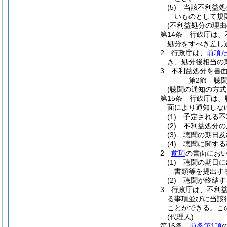
(5)
当該不利益処
いものとして規
(不利益処分の理由
第14条
行政庁は、
処分をすべき差し
2
行政庁は、
前項
き、処分後相当の
3
不利益処分を書
第2節
聴
(聴聞の通知の方式
第15条
行政庁は、
面により通知しな
(1)
予定される不
(2)
不利益処分の
(3)
聴聞の期日及
(4)
聴聞に関する
2
前項
の書面にお
(1)
聴聞の期日に
書類等を提出す
(2)
聴聞が終結す
3
行政庁は、不利
る事項並びに当該
ことができる。
こ
(代理人)
第16条
前条第1項