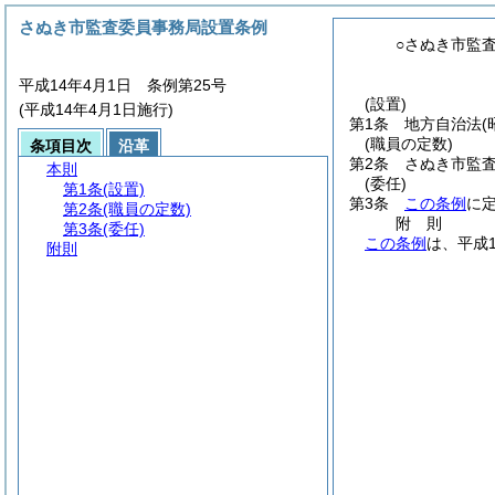
さぬき市監査委員事務局設置条例
○さぬき市監
平成14年4月1日 条例第25号
(設置)
(平成14年4月1日施行)
第1条
地方自治法
(
(職員の定数)
条項目次
沿革
第2条
さぬき市監
本則
(委任)
第1条
(設置)
第3条
この条例
に
第2条
(職員の定数)
附
則
第3条
(委任)
この条例
は、平成
附則