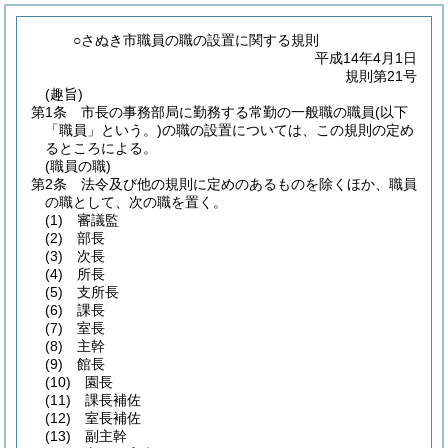
○さぬき市職員の職の設置に関する規則
平成14年4月1日
規則第21号
(趣旨)
第1条
市長の事務部局に勤務する常勤の一般職の職員
(以下
「職員」という。)
の職の設置については、この規則の定め
るところによる。
(職員の職)
第2条
法令及び他の規則に定めのあるものを除くほか、職員
の職として、次の職を置く。
(1)
審議監
(2)
部長
(3)
次長
(4)
所長
(5)
支所長
(6)
課長
(7)
室長
(8)
主幹
(9)
館長
(10)
園長
(11)
課長補佐
(12)
室長補佐
(13)
副主幹