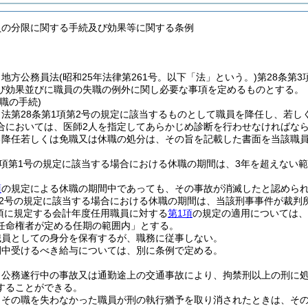
員の分限に関する手続及び効果等に関する条例
、地方公務員法
(昭和25年法律第261号。以下「法」という。)
第28条第
び効果並びに職員の失職の例外に関し必要な事項を定めるものとする。
職の手続)
法第28条第1項第2号の規定に該当するものとして職員を降任し、若し
合においては、医師2人を指定してあらかじめ診断を行わせなければな
る降任若しくは免職又は休職の処分は、その旨を記載した書面を当該職
2項第1号の規定に該当する場合における休職の期間は、3年を超えない
。
項
の規定による休職の期間中であっても、その事故が消滅したと認めら
第2号の規定に該当する場合における休職の期間は、当該刑事事件が裁判
1項に規定する会計年度任用職員に対する
第1項
の規定の適用については、
任命権者が定める任期の範囲内」とする。
職員としての身分を保有するが、職務に従事しない。
間中受けるべき給与については、別に条例で定める。
、公務遂行中の事故又は通勤途上の交通事故により、拘禁刑以上の刑に
することができる。
りその職を失わなかった職員が刑の執行猶予を取り消されたときは、そ