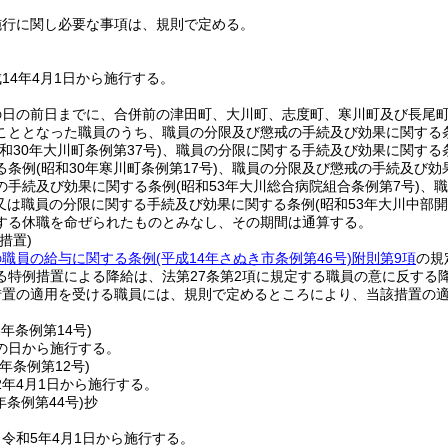
施行に関し必要な事項は、規則で定める。
14年4月1日から施行する。
の日の前日までに、合併前の津田町、大川町、志度町、寒川町及び長尾
こととなった職員のうち、職員の分限及び懲戒の手続及び効果に関する
昭和30年大川町条例第37号)
、職員の分限に関する手続及び効果に関する
る条例
(昭和30年寒川町条例第17号)
、職員の分限及び懲戒の手続及び効
の手続及び効果に関する条例
(昭和53年大川総合病院組合条例第7号)
、職
又は職員の分限に関する手続及び効果に関する条例
(昭和53年大川中部開
する休職を命ぜられたものとみなし、その期間は通算する。
措置)
の職員の給与に関する条例
(平成14年さぬき市条例第46号)
附則第9項
の規
る特例措置による降給は、法第27条第2項に規定する職員の意に反する
措置の適用を受ける職員には、規則で定めるところにより、当該措置の
8年
条例第14号)
の日から施行する。
元年
条例第12号)
2年4月1日から施行する。
年
条例第44号)
抄
令和5年4月1日から施行する。