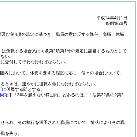
平成14年4月1日
条例第28号
3項及び第4項の規定に基づき、職員の意に反する降任、免職、休職
くは免職する場合又は同条第2項第1号の規定に該当するものとして
らない。
員に交付して行わなければならない。
範囲内において、休養を要する程度に応じ、個々の場合について、
れるときは、速やかに復職を命じなければならない。
所に係属する間とする。
同項
中「3年を超えない範囲内」とあるのは、「法第22条の2第2
処せられ、その執行を猶予された職員について、情状によりその職
の職を失う。