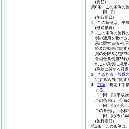
(委任)
第6条
この条例の
附
則
(施行期日)
1
この条例は、平成
(経過措置)
2
この条例の施行
例の適用を受ける
果に関する条例
(
続及び効果に関す
員の分限及び懲戒
食組合条例第7号)
れこの条例に規定
(降給に関する経過
3
さぬき市一般職
定する給与に関す
4
前項
に規定する
する。
附
則
(平成2
この条例は、公布
附
則
(令和
この条例は、令和
附
則
(令和4
(施行期日)
第1条
この条例は、