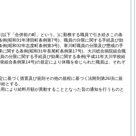
町
(以下「合併前の町」という。)
に勤務する職員で引き続きこの条
条例
(昭和31年津田町条例第7号)
、職員の分限に関する手続及び効
条例
(昭和32年志度町条例第3号)
、寒川町職員の分限及び懲戒の手
果に関する条例
(昭和31年長尾町条例第17号)
、大川総合病院組合職
員の分限に関する手続及び効果に関する条例
(平成11年大川学校給
発組合条例第14号)
の規定により休職を命じられた職員は、それぞ
定に基づく措置及び規則その他の規程に基づく法附則第26項に規
降給とする。
適用により給料月額が異動することとなった旨の通知を行うものと