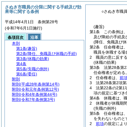
さぬき市職員の分限に関する手続及び効
果等に関する条例
○さぬき市職
平成14年4月1日 条例第28号
(趣旨)
(令和7年6月1日施行)
第1条
この条例は
及び降給の手続及
条項目次
沿革
(降任、免職及び休
本則
第2条
任命権者は、
第1条
(趣旨)
職員を休職する場
第2条
(降任、免職及び休職の手続)
2
職員の意に反す
第3条
(休職の効果)
(休職の効果)
第4条
第3条
法第28条第
第5条
(失職の例外)
任命権者が定める
第6条
(委任)
2
任命権者は、
前
附則
3
法第28条第2項
附則
(平成28年条例第14号)
4
法第22条の2第
附則
(令和元年条例第12号)
項の規定に基づき
附則
(令和4年条例第44号)
第4条
休職者は、
附則
(令和7年条例第3号)
2
休職者が休職期
(失職の例外)
第5条
任命権者は
を失わないものと
2
前項
の規定によ