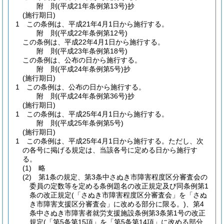
附
則
(平成21年
条例第13号)
抄
(施行期日)
1
この条例は、平成21年4月1日から施行する。
附
則
(平成22年
条例第12号)
この条例は、平成22年4月1日から施行する。
附
則
(平成23年
条例第18号)
この条例は、公布の日から施行する。
附
則
(平成24年
条例第5号)
抄
(施行期日)
1
この条例は、公布の日から施行する。
附
則
(平成24年
条例第36号)
抄
(施行期日)
1
この条例は、平成25年4月1日から施行する。
附
則
(平成25年
条例第5号)
(施行期日)
1
この条例は、平成25年4月1日から施行する。
ただし、次
の各号に掲げる規定は、当該各号に定める日から施行す
る。
(1)
略
(2)
第1条の規定、第3条中さぬき市障害程度区分審査会の
委員の定数等を定める条例題名の改正規定及び同条例第1
条の改正規定
(「さぬき市障害程度区分審査会」を「さぬ
き市障害支援区分審査会」に改める部分に限る。)
、第4
条中さぬき市障害者就労支援施設条例第3条第1号の改正
規定
(「第5条第15項」を「第5条第14項」に改める部分