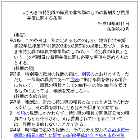
○さぬき市特別職の職員で非常勤のものの報酬及び費用
弁償に関する条例
平成14年4月1日
条例第40号
(趣旨)
第1条
この条例は、別に定めるもののほか、地方自治法
(昭
和22年法律第67号)
第203条の2第5項の規定に基づき、さぬ
き市特別職の職員で非常勤のもの
(以下「特別職の職員」と
いう。)
の報酬及び費用弁償に関し必要な事項を定めるもの
とする。
(報酬の額)
第2条
特別職の職員の報酬の額は、
別表
のとおりとする。
た
だし、一般職の職員であって
同表
に掲げる職を兼ねる場合
において、一般職の職員としての給料その他の給与を受け
るものにあっては、報酬を支給しない。
(報酬の支給方法)
第3条
報酬は、新たに特別職の職員となったときはその日か
ら支給し、その職を離れたときはその日まで支給する。
2
前項
の規定にかかわらず、特別職の職員で関係官公署の職
員のうちから任命され、又は委嘱されている者について
は、報酬を支給しないことができる。
第4条
時間額で定める報酬は、その月分を翌月の
さぬき市一
般職の職員の給与に関する条例
(平成14年さぬき市条例第