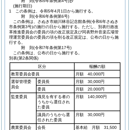
附
則
(令和5年
条例第4号)
抄
(施行期日)
1
この条例は、令和5年4月1日から施行する。
附
則
(令和6年
条例第6号)
この条例は、さぬき市細川林谷記念館条例
(令和6年さぬき
市条例第3号)
の施行の日から施行する。
ただし、別表行政改
革推進委員会の委員の項の改正規定及び同表野外音楽広場管
理運営委員会の委員の項を削る改正規定は、公布の日から施
行する。
附
則
(令和7年
条例第17号)
この条例は、公布の日から施行する。
別表
(第2条関係)
区分
報酬の額
教育委員会委員
月額 40,000円
選挙管理委
委員長
月額 30,000円
員会
委員
月額 20,000円
監査委員
識見を有する者の
月額 140,000円
うちから選任され
た委員
議員のうちから選
月額 30,000円
任された委員
農業委員会
会長
基本給 月額 31,500