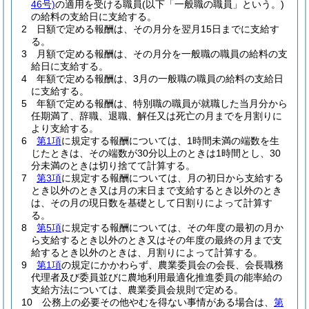
46号)
の適用を受ける職員
(以下「一般職の職員」という。)
の給料の支給日に支給する。
2
日額で定める報酬は、その月分を翌月15日までに支給す
る。
3
月額で定める報酬は、その月分を一般職の職員の給料の支
給日に支給する。
4
年額で定める報酬は、3月の一般職の職員の給料の支給日
に支給する。
5
年額で定める報酬は、特別職の職員が就職した当月分から
任期満了、辞職、退職、解任又は死亡の月までを月割りに
より支給する。
6
第1項
に規定する報酬については、1時間未満の端数を生
じたときは、その端数が30分以上のときは1時間とし、30
分未満のときは切り捨てて計算する。
7
第3項
に規定する報酬については、月の初日から支給する
とき以外のとき又は月の末日まで支給するとき以外のとき
は、その月の現日数を基礎として日割りによって計算す
る。
8
第5項
に規定する報酬については、その年度の最初の月か
ら支給するとき以外のとき又はその年度の最終の月まで支
給するとき以外のときは、月割りによって計算する。
9
第1項
の規定にかかわらず、農業委員会の会長、会長職務
代理者及び委員並びに農地利用最適化推進委員の能率給の
支給方法については、農業委員会規則で定める。
10
公務上の必要その他やむを得ない事情がある場合は、
第