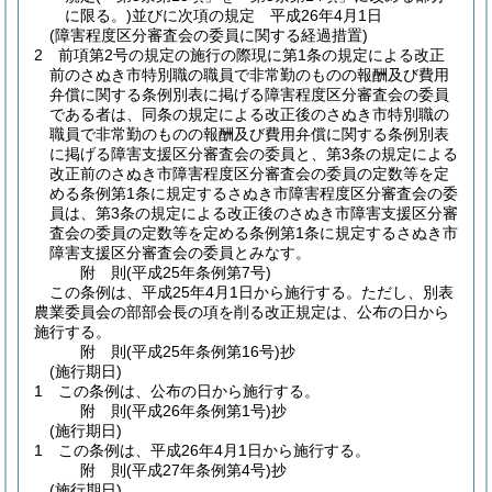
に限る。)
並びに次項の規定 平成26年4月1日
(障害程度区分審査会の委員に関する経過措置)
2
前項第2号の規定の施行の際現に第1条の規定による改正
前のさぬき市特別職の職員で非常勤のものの報酬及び費用
弁償に関する条例別表に掲げる障害程度区分審査会の委員
である者は、同条の規定による改正後のさぬき市特別職の
職員で非常勤のものの報酬及び費用弁償に関する条例別表
に掲げる障害支援区分審査会の委員と、第3条の規定による
改正前のさぬき市障害程度区分審査会の委員の定数等を定
める条例第1条に規定するさぬき市障害程度区分審査会の委
員は、第3条の規定による改正後のさぬき市障害支援区分審
査会の委員の定数等を定める条例第1条に規定するさぬき市
障害支援区分審査会の委員とみなす。
附
則
(平成25年
条例第7号)
この条例は、平成25年4月1日から施行する。
ただし、別表
農業委員会の部部会長の項を削る改正規定は、公布の日から
施行する。
附
則
(平成25年
条例第16号)
抄
(施行期日)
1
この条例は、公布の日から施行する。
附
則
(平成26年
条例第1号)
抄
(施行期日)
1
この条例は、平成26年4月1日から施行する。
附
則
(平成27年
条例第4号)
抄
(施行期日)