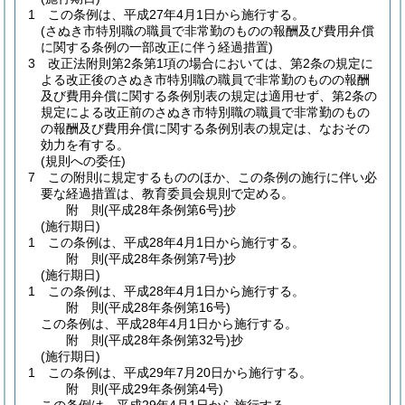
1
この条例は、平成27年4月1日から施行する。
(さぬき市特別職の職員で非常勤のものの報酬及び費用弁償
に関する条例の一部改正に伴う経過措置)
3
改正法附則第2条第1項の場合においては、第2条の規定に
よる改正後のさぬき市特別職の職員で非常勤のものの報酬
及び費用弁償に関する条例別表の規定は適用せず、第2条の
規定による改正前のさぬき市特別職の職員で非常勤のもの
の報酬及び費用弁償に関する条例別表の規定は、なおその
効力を有する。
(規則への委任)
7
この附則に規定するもののほか、この条例の施行に伴い必
要な経過措置は、教育委員会規則で定める。
附
則
(平成28年
条例第6号)
抄
(施行期日)
1
この条例は、平成28年4月1日から施行する。
附
則
(平成28年
条例第7号)
抄
(施行期日)
1
この条例は、平成28年4月1日から施行する。
附
則
(平成28年
条例第16号)
この条例は、平成28年4月1日から施行する。
附
則
(平成28年
条例第32号)
抄
(施行期日)
1
この条例は、平成29年7月20日から施行する。
附
則
(平成29年
条例第4号)