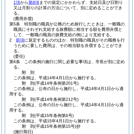
1項
から
第8項
までの規定にかかわらず、支給日及び日割り
又は月割りの計算の方法について、別に定めることができ
る。
(費用弁償)
第5条
特別職の職員が公務のため旅行したときは、一般職の
職員にそれぞれ支給する旅費額に相当する額を費用弁償と
して、一般職の職員の旅費支給の例により支給する。
2
前項
に規定するもののほか、特別職の職員がその職務を行
うために要した費用は、その相当額を弁償することができ
る。
(委任)
第6条
この条例の施行に関し必要な事項は、市長が別に定め
る。
附
則
この条例は、平成14年4月1日から施行する。
附
則
(平成14年
条例第201号)
この条例は、公布の日から施行し、平成14年4月1日から適
用する。
附
則
(平成14年
条例第212号)
この条例は、公布の日から施行し、平成14年4月1日から適
用する。
附
則
(平成15年
条例第6号)
この条例は、平成15年4月1日から施行する。
附
則
(平成15年
条例第15号)
抄
(施行期日)