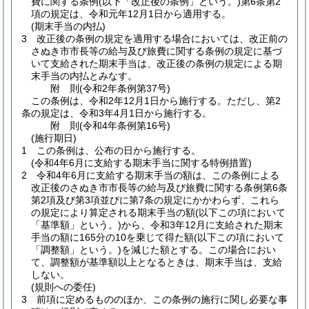
費に関する条例
(以下「改正後の条例」という。)
第6条第2
項の規定は、令和元年12月1日から適用する。
(期末手当の内払)
3
改正後の条例の規定を適用する場合においては、改正前の
さぬき市市長等の給与及び旅費に関する条例の規定に基づ
いて支給された期末手当は、改正後の条例の規定による期
末手当の内払とみなす。
附
則
(令和2年
条例第37号)
この条例は、令和2年12月1日から施行する。
ただし、第2
条の規定は、令和3年4月1日から施行する。
附
則
(令和4年
条例第16号)
(施行期日)
1
この条例は、公布の日から施行する。
(令和4年6月に支給する期末手当に関する特例措置)
2
令和4年6月に支給する期末手当の額は、この条例による
改正後のさぬき市市長等の給与及び旅費に関する条例第6条
第2項及び第3項並びに第7条の規定にかかわらず、これら
の規定により算定される期末手当の額
(以下この項において
「基準額」という。)
から、令和3年12月に支給された期末
手当の額に165分の10を乗じて得た額
(以下この項において
「調整額」という。)
を減じた額とする。
この場合におい
て、調整額が基準額以上となるときは、期末手当は、支給
しない。
(規則への委任)
3
前項に定めるもののほか、この条例の施行に関し必要な事