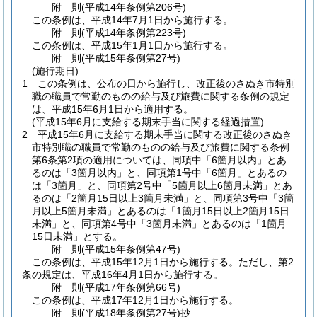
附
則
(平成14年
条例第206号)
この条例は、平成14年7月1日から施行する。
附
則
(平成14年
条例第223号)
この条例は、平成15年1月1日から施行する。
附
則
(平成15年
条例第27号)
(施行期日)
1
この条例は、公布の日から施行し、改正後のさぬき市特別
職の職員で常勤のものの給与及び旅費に関する条例の規定
は、平成15年6月1日から適用する。
(平成15年6月に支給する期末手当に関する経過措置)
2
平成15年6月に支給する期末手当に関する改正後のさぬき
市特別職の職員で常勤のものの給与及び旅費に関する条例
第6条第2項の適用については、同項中「6箇月以内」とあ
るのは「3箇月以内」と、同項第1号中「6箇月」とあるの
は「3箇月」と、同項第2号中「5箇月以上6箇月未満」とあ
るのは「2箇月15日以上3箇月未満」と、同項第3号中「3箇
月以上5箇月未満」とあるのは「1箇月15日以上2箇月15日
未満」と、同項第4号中「3箇月未満」とあるのは「1箇月
15日未満」とする。
附
則
(平成15年
条例第47号)
この条例は、平成15年12月1日から施行する。
ただし、第2
条の規定は、平成16年4月1日から施行する。
附
則
(平成17年
条例第66号)
この条例は、平成17年12月1日から施行する。
附
則
(平成18年
条例第27号)
抄