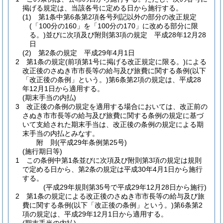
掲げる規定は、当該各号に定める日から施行する。
(1)
第1条中第6条第2項各号列記以外の部分の改正規定
(「100分の160」を「100分の170」に改める部分に限
る。)
並びに次項及び附則第3項の規定 平成28年12月28
日
(2)
第2条の規定 平成29年4月1日
2
第1条の規定
(前項第1号に掲げる改正規定に限る。)
による
改正後のさぬき市市長等の給与及び旅費に関する条例
(以下
「改正後の条例」という。)
第6条第2項の規定は、平成28
年12月1日から適用する。
(期末手当の内払)
3
改正後の条例の規定を適用する場合においては、改正前の
さぬき市市長等の給与及び旅費に関する条例の規定に基づ
いて支給された期末手当は、改正後の条例の規定による期
末手当の内払とみなす。
附
則
(平成29年
条例第25号)
(施行期日等)
1
この条例中第1条並びに次項及び附則第3項の規定は規則
で定める日から、第2条の規定は平成30年4月1日から施行
する。
(平成29年規則第35号で平成29年12月28日から施行)
2
第1条の規定による改正後のさぬき市市長等の給与及び旅
費に関する条例
(以下「改正後の条例」という。)
第6条第2
項の規定は、平成29年12月1日から適用する。