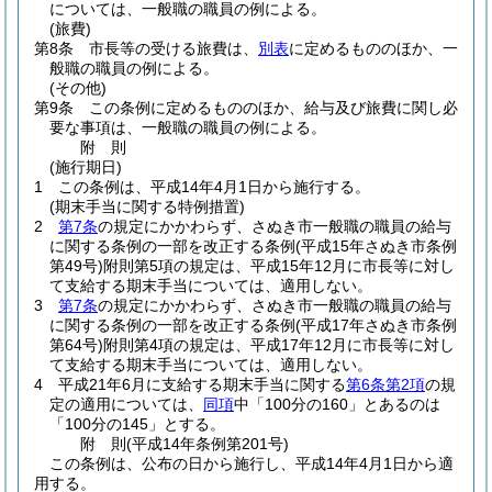
については、一般職の職員の例による。
(旅費)
第8条
市長等の受ける旅費は、
別表
に定めるもののほか、一
般職の職員の例による。
(その他)
第9条
この条例に定めるもののほか、給与及び旅費に関し必
要な事項は、一般職の職員の例による。
附
則
(施行期日)
1
この条例は、平成14年4月1日から施行する。
(期末手当に関する特例措置)
2
第7条
の規定にかかわらず、さぬき市一般職の職員の給与
に関する条例の一部を改正する条例
(平成15年さぬき市条例
第49号)
附則第5項の規定は、平成15年12月に市長等に対し
て支給する期末手当については、適用しない。
3
第7条
の規定にかかわらず、さぬき市一般職の職員の給与
に関する条例の一部を改正する条例
(平成17年さぬき市条例
第64号)
附則第4項の規定は、平成17年12月に市長等に対し
て支給する期末手当については、適用しない。
4
平成21年6月に支給する期末手当に関する
第6条第2項
の規
定の適用については、
同項
中「100分の160」とあるのは
「100分の145」とする。
附
則
(平成14年
条例第201号)
この条例は、公布の日から施行し、平成14年4月1日から適
用する。