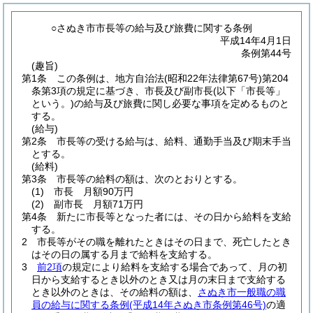
○さぬき市市長等の給与及び旅費に関する条例
平成14年4月1日
条例第44号
(趣旨)
第1条
この条例は、地方自治法
(昭和22年法律第67号)
第204
条第3項の規定に基づき、市長及び副市長
(以下「市長等」
という。)
の給与及び旅費に関し必要な事項を定めるものと
する。
(給与)
第2条
市長等の受ける給与は、給料、通勤手当及び期末手当
とする。
(給料)
第3条
市長等の給料の額は、次のとおりとする。
(1)
市長 月額90万円
(2)
副市長 月額71万円
第4条
新たに市長等となった者には、その日から給料を支給
する。
2
市長等がその職を離れたときはその日まで、死亡したとき
はその日の属する月まで給料を支給する。
3
前2項
の規定により給料を支給する場合であって、月の初
日から支給するとき以外のとき又は月の末日まで支給する
とき以外のときは、その給料の額は、
さぬき市一般職の職
員の給与に関する条例
(平成14年さぬき市条例第46号)
の適