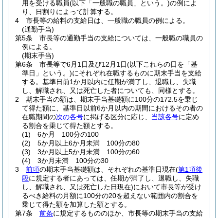
用を受ける職員
(以下「一般職の職員」という。)
の例によ
り、日割りによって計算する。
4
市長等の給料の支給日は、一般職の職員の例による。
(通勤手当)
第5条
市長等の通勤手当の支給については、一般職の職員の
例による。
(期末手当)
第6条
市長等で6月1日及び12月1日
(以下これらの日を「基
準日」という。)
にそれぞれ在職するものに期末手当を支給
する。
基準日前1か月以内に任期が満了し、退職し、失職
し、解職され、又は死亡した者についても、同様とする。
2
期末手当の額は、期末手当基礎額に100分の172.5を乗じ
て得た額に、基準日以前6か月以内の期間におけるその者の
在職期間の
次の各号
に掲げる区分に応じ、
当該各号
に定め
る割合を乗じて得た額とする。
(1)
6か月 100分の100
(2)
5か月以上6か月未満 100分の80
(3)
3か月以上5か月未満 100分の60
(4)
3か月未満 100分の30
3
前項
の期末手当基礎額は、それぞれの基準日現在
(
第1項後
段
に規定する者にあっては、任期が満了し、退職し、失職
し、解職され、又は死亡した日現在)
において市長等が受け
るべき給料の月額に100分の20を超えない範囲内の割合を
乗じて得た額を加算した額とする。
第7条
前条
に規定するもののほか、市長等の期末手当の支給