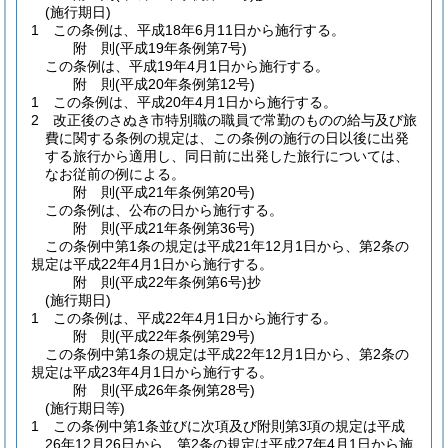
(施行期日)
1
この条例は、平成18年6月11日から施行する。
附
則
(平成19年
条例第7号)
この条例は、平成19年4月1日から施行する。
附
則
(平成20年
条例第12号)
1
この条例は、平成20年4月1日から施行する。
2
改正後のさぬき市特別職の職員で常勤のものの給与及び旅
費に関する条例の規定は、この条例の施行の日以後に出発
する旅行から適用し、同日前に出発した旅行については、
なお従前の例による。
附
則
(平成21年
条例第20号)
この条例は、公布の日から施行する。
附
則
(平成21年
条例第36号)
この条例中第1条の規定は平成21年12月1日から、第2条の
規定は平成22年4月1日から施行する。
附
則
(平成22年
条例第6号)
抄
(施行期日)
1
この条例は、平成22年4月1日から施行する。
附
則
(平成22年
条例第29号)
この条例中第1条の規定は平成22年12月1日から、第2条の
規定は平成23年4月1日から施行する。
附
則
(平成26年
条例第28号)
(施行期日等)
1
この条例中第1条並びに次項及び附則第3項の規定は平成
26年12月26日から、第2条の規定は平成27年4月1日から施