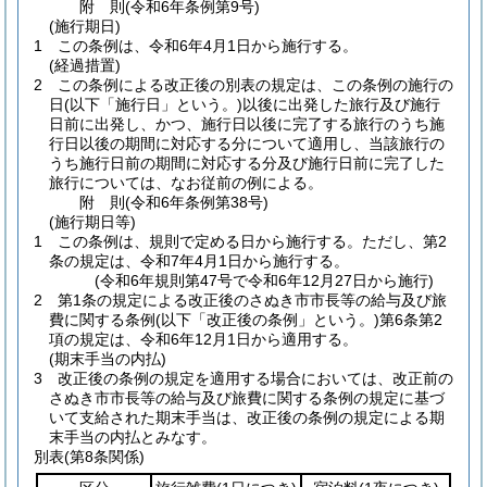
附
則
(令和6年
条例第9号)
(施行期日)
1
この条例は、令和6年4月1日から施行する。
(経過措置)
2
この条例による改正後の別表の規定は、この条例の施行の
日
(以下「施行日」という。)
以後に出発した旅行及び施行
日前に出発し、かつ、施行日以後に完了する旅行のうち施
行日以後の期間に対応する分について適用し、当該旅行の
うち施行日前の期間に対応する分及び施行日前に完了した
旅行については、なお従前の例による。
附
則
(令和6年
条例第38号)
(施行期日等)
1
この条例は、規則で定める日から施行する。
ただし、第2
条の規定は、令和7年4月1日から施行する。
(令和6年規則第47号で令和6年12月27日から施行)
2
第1条の規定による改正後のさぬき市市長等の給与及び旅
費に関する条例
(以下「改正後の条例」という。)
第6条第2
項の規定は、令和6年12月1日から適用する。
(期末手当の内払)
3
改正後の条例の規定を適用する場合においては、改正前の
さぬき市市長等の給与及び旅費に関する条例の規定に基づ
いて支給された期末手当は、改正後の条例の規定による期
末手当の内払とみなす。
別表
(第8条関係)