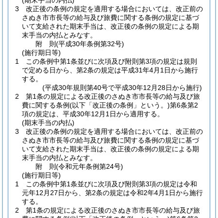
(期末手当の内払)
3
改正後の条例の規定を適用する場合においては、改正前の
さぬき市市長等の給与及び旅費に関する条例の規定に基づ
いて支給された期末手当は、改正後の条例の規定による期
末手当の内払とみなす。
附
則
(平成30年
条例第32号)
(施行期日等)
1
この条例中第1条並びに次項及び附則第3項の規定は規則
で定める日から、第2条の規定は平成31年4月1日から施行
する。
(平成30年規則第40号で平成30年12月28日から施行)
2
第1条の規定による改正後のさぬき市市長等の給与及び旅
費に関する条例
(以下「改正後の条例」という。)
第6条第2
項の規定は、平成30年12月1日から適用する。
(期末手当の内払)
3
改正後の条例の規定を適用する場合においては、改正前の
さぬき市市長等の給与及び旅費に関する条例の規定に基づ
いて支給された期末手当は、改正後の条例の規定による期
末手当の内払とみなす。
附
則
(令和元年
条例第24号)
(施行期日等)
1
この条例中第1条並びに次項及び附則第3項の規定は令和
元年12月27日から、第2条の規定は令和2年4月1日から施行
する。
2
第1条の規定による改正後のさぬき市市長等の給与及び旅