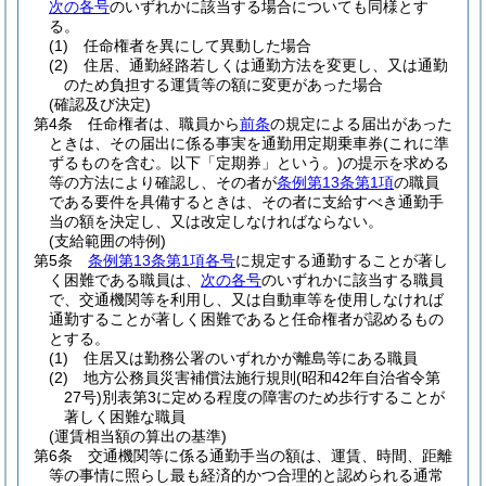
次の各号
のいずれかに該当する場合についても同様とす
る。
(1)
任命権者を異にして異動した場合
(2)
住居、通勤経路若しくは通勤方法を変更し、又は通勤
のため負担する運賃等の額に変更があった場合
(確認及び決定)
第4条
任命権者は、職員から
前条
の規定による届出があった
ときは、その届出に係る事実を通勤用定期乗車券
(これに準
ずるものを含む。以下「定期券」という。)
の提示を求める
等の方法により確認し、その者が
条例第13条第1項
の職員
である要件を具備するときは、その者に支給すべき通勤手
当の額を決定し、又は改定しなければならない。
(支給範囲の特例)
第5条
条例第13条第1項各号
に規定する通勤することが著し
く困難である職員は、
次の各号
のいずれかに該当する職員
で、交通機関等を利用し、又は自動車等を使用しなければ
通勤することが著しく困難であると任命権者が認めるもの
とする。
(1)
住居又は勤務公署のいずれかが離島等にある職員
(2)
地方公務員災害補償法施行規則
(昭和42年自治省令第
27号)
別表第3に定める程度の障害のため歩行することが
著しく困難な職員
(運賃相当額の算出の基準)
第6条
交通機関等に係る通勤手当の額は、運賃、時間、距離
等の事情に照らし最も経済的かつ合理的と認められる通常