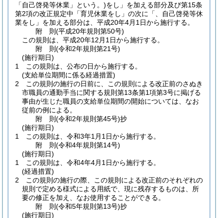
「自己啓発等休業」という。)
をし」を加える部分及び第15条
第2項の改正規定中「育児休業をし」の次に「、自己啓発等休
業をし」を加える部分は、平成20年4月1日から施行する。
附
則
(平成20年
規則第50号)
この規則は、平成20年12月1日から施行する。
附
則
(令和2年
規則第21号)
(施行期日)
1
この規則は、公布の日から施行する。
(支給単位期間に係る経過措置)
2
この規則の施行の日前に、この規則による改正前のさぬき
市職員の通勤手当に関する規則第13条第1項第3号に掲げる
事由が生じた職員の支給単位期間の開始については、なお
従前の例による。
附
則
(令和2年
規則第45号)
抄
(施行期日)
1
この規則は、令和3年1月1日から施行する。
附
則
(令和4年
規則第14号)
(施行期日)
1
この規則は、令和4年4月1日から施行する。
(経過措置)
2
この規則の施行の際、この規則による改正前のそれぞれの
規則で定める様式による用紙で、現に残存するものは、所
要の修正を加え、なお使用することができる。
附
則
(令和5年
規則第13号)
抄
(施行期日)