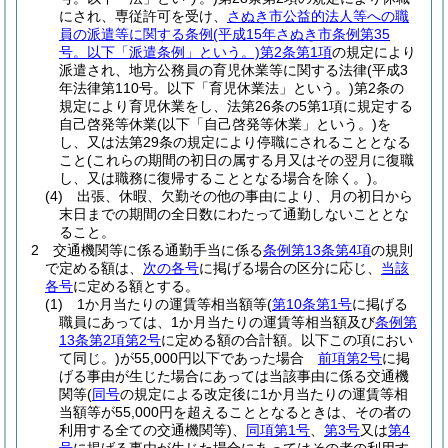
にされ、専従許可を受け、
さぬき市公益的法人等への職
員の派遣等に関する条例
(平成15年さぬき市条例第35
号。以下「派遣条例」という。)
第2条第1項
の規定により
派遣され、地方公務員の育児休業等に関する法律
(平成3
年法律第110号。以下「育児休業法」という。)
第2条の
規定により育児休業をし、法第26条の5第1項に規定する
自己啓発等休業
(以下「自己啓発等休業」という。)
を
し、又は法第29条の規定により停職にされることとなる
こと
(これらの期間の初日の属する月又はその翌月に復職
し、又は職務に復帰することとなる場合を除く。)
。
(4)
出張、休暇、欠勤その他の事由により、月の初日から
末日までの期間の全日数にわたって通勤しないこととな
ること。
2
交通機関等に係る通勤手当に係る
条例第13条第4項
の規則
で定める額は、
次の各号
に掲げる場合の区分に応じ、
当該
各号
に定める額とする。
(1)
1か月当たりの運賃等相当額等
(
第10条第1号
に掲げる
職員にあっては、1か月当たりの運賃等相当額及び
条例第
13条第2項第2号
に定める額の合計額。以下この項におい
て同じ。)
が55,000円以下であった場合
前項第2号
に掲
げる事由が生じた場合にあっては当該事由に係る交通機
関等
(
同号
の規定による改定後に1か月当たりの運賃等相
当額等が55,000円を超えることとなるときは、その者の
利用する全ての交通機関等)
、
同項第1号
、
第3号
又は
第4