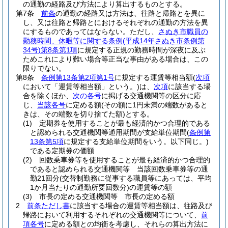
の通勤の経路及び方法により算出するものとする。
第7条
前条
の通勤の経路又は方法は、往路と帰路とを異に
し、又は往路と帰路とにおけるそれぞれの通勤の方法を異
にするものであってはならない。
ただし、
さぬき市職員の
勤務時間、休暇等に関する条例
(平成14年さぬき市条例第
34号)
第8条第1項
に規定する正規の勤務時間が深夜に及ぶ
ためこれにより難い場合等正当な事由がある場合は、この
限りでない。
第8条
条例第13条第2項第1号
に規定する運賃等相当額
(
次項
において「運賃等相当額」という。)
は、
次項
に該当する場
合を除くほか、
次の各号
に掲げる交通機関等の区分に応
じ、
当該各号
に定める額
(その額に1円未満の端数があると
きは、その端数を切り捨てた額)
とする。
(1)
定期券を使用することが最も経済的かつ合理的である
と認められる交通機関等通用期間が支給単位期間
(
条例第
13条第5項
に規定する支給単位期間をいう。以下同じ。)
である定期券の価額
(2)
回数乗車券等を使用することが最も経済的かつ合理的
であると認められる交通機関等 当該回数乗車券等の通
勤21回分
(交替制勤務に従事する職員等にあっては、平均
1か月当たりの通勤所要回数分)
の運賃等の額
(3)
市長の定める交通機関等 市長の定める額
2
前条ただし書
に該当する場合の運賃等相当額は、往路及び
帰路において利用するそれぞれの交通機関等について、
前
項各号
に定める額との均衡を考慮し、それらの算出方法に