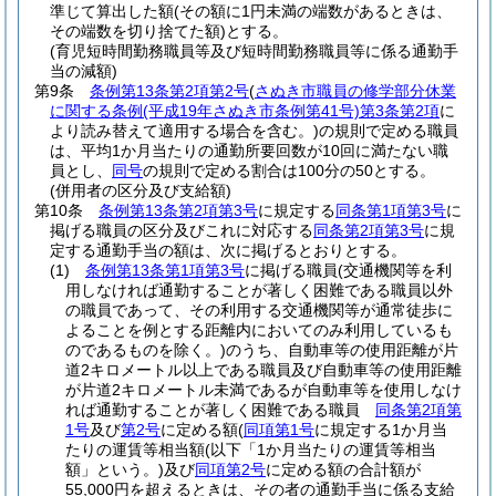
準じて算出した額
(その額に1円未満の端数があるときは、
その端数を切り捨てた額)
とする。
(育児短時間勤務職員等及び短時間勤務職員等に係る通勤手
当の減額)
第9条
条例第13条第2項第2号
(
さぬき市職員の修学部分休業
に関する条例
(平成19年さぬき市条例第41号)
第3条第2項
に
より読み替えて適用する場合を含む。)
の規則で定める職員
は、平均1か月当たりの通勤所要回数が10回に満たない職
員とし、
同号
の規則で定める割合は100分の50とする。
(併用者の区分及び支給額)
第10条
条例第13条第2項第3号
に規定する
同条第1項第3号
に
掲げる職員の区分及びこれに対応する
同条第2項第3号
に規
定する通勤手当の額は、次に掲げるとおりとする。
(1)
条例第13条第1項第3号
に掲げる職員
(交通機関等を利
用しなければ通勤することが著しく困難である職員以外
の職員であって、その利用する交通機関等が通常徒歩に
よることを例とする距離内においてのみ利用しているも
のであるものを除く。)
のうち、自動車等の使用距離が片
道2キロメートル以上である職員及び自動車等の使用距離
が片道2キロメートル未満であるが自動車等を使用しなけ
れば通勤することが著しく困難である職員
同条第2項第
1号
及び
第2号
に定める額
(
同項第1号
に規定する1か月当
たりの運賃等相当額
(以下「1か月当たりの運賃等相当
額」という。)
及び
同項第2号
に定める額の合計額が
55,000円を超えるときは、その者の通勤手当に係る支給