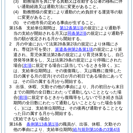
(3)
勤務場所を異にする異動又は在勤する公署の移転に伴
い通勤経路又は通勤方法に変更があること。
(4)
勤務態様の変更により通勤のため負担する運賃等の額
に変更があること。
(5)
その他市長の定める事由が生ずること。
第15条
支給単位期間は、
第12条第1項
の規定により通勤手
当の支給が開始される月又は
同条第2項
の規定により通勤手
当の額が改定される月から開始する。
2
月の中途において法第28条第2項の規定により休職にさ
れ、専従許可を受け、
派遣条例第2条第1項
の規定により派
遣され、育児休業法第2条の規定により育児休業をし、自己
啓発等休業をし、又は法第29条の規定により停職にされた
場合
(
次項
に規定する場合に該当しているときを除く。)
に
は、支給単位期間は、その後復職し、又は職務に復帰した
日の属する月の翌月
(その日が月の初日である場合にあって
は、その日の属する月)
から開始する。
3
出張、休暇、欠勤その他の事由により、月の初日から末日
までの期間の全日数にわたって通勤しないこととなった場
合
(
前項
に規定するときから復職等をしないで引き続き当該
期間の全日数にわたって通勤しないこととなった場合を除
く。)
には、支給単位期間は、その後再び通勤することとな
った日の属する月から開始する。
(支給できない場合)
第16条
条例第13条第1項
の職員が、出張、休暇、欠勤その
他の事由により、支給単位期間
(
給与規則第10条の3第4項