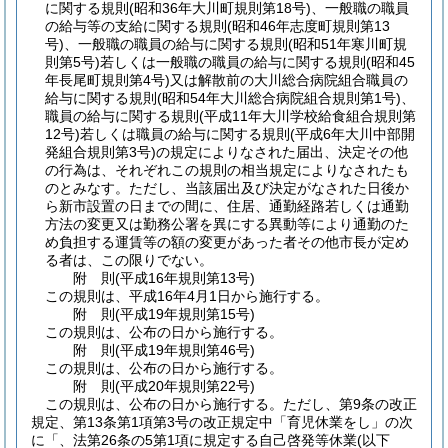
に関する規則
(昭和36年大川町規則第18号)
、一般職の職員
の給与等の支給に関する規則
(昭和46年志度町規則第13
号)
、一般職の職員の給与に関する規則
(昭和51年寒川町規
則第5号)
若しくは一般職の職員の給与に関する規則
(昭和45
年長尾町規則第4号)
又は解散前の大川総合病院組合職員の
給与に関する規則
(昭和54年大川総合病院組合規則第1号)
、
職員の給与に関する規則
(平成11年大川学校給食組合規則第
12号)
若しくは職員の給与に関する規則
(平成6年大川中部開
発組合規則第3号)
の規定によりなされた届出、決定その他
の行為は、それぞれこの規則の相当規定によりなされたも
のとみなす。
ただし、当該届出及び決定がなされた日後か
ら新市設置の日までの間に、住居、通勤経路若しくは通勤
方法の変更又は勤務公署を異にする異動等により通勤のた
め負担する運賃等の額の変更があった者その他市長が定め
る者は、この限りでない。
附
則
(平成16年
規則第13号)
この規則は、平成16年4月1日から施行する。
附
則
(平成19年
規則第15号)
この規則は、公布の日から施行する。
附
則
(平成19年
規則第46号)
この規則は、公布の日から施行する。
附
則
(平成20年
規則第22号)
この規則は、公布の日から施行する。
ただし、第9条の改正
規定、第13条第1項第3号の改正規定中「育児休業をし」の次
に「、法第26条の5第1項に規定する自己啓発等休業
(以下