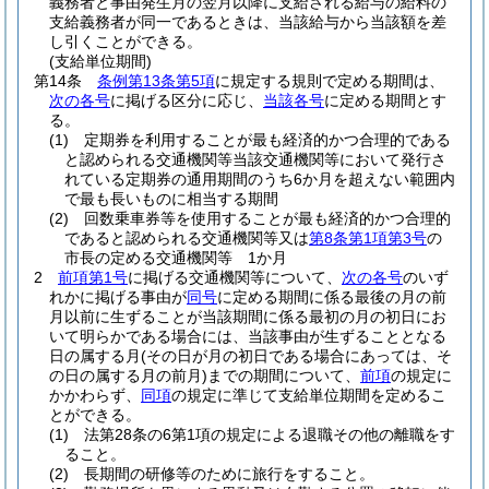
義務者と事由発生月の翌月以降に支給される給与の給料の
支給義務者が同一であるときは、当該給与から当該額を差
し引くことができる。
(支給単位期間)
第14条
条例第13条第5項
に規定する規則で定める期間は、
次の各号
に掲げる区分に応じ、
当該各号
に定める期間とす
る。
(1)
定期券を利用することが最も経済的かつ合理的である
と認められる交通機関等当該交通機関等において発行さ
れている定期券の通用期間のうち6か月を超えない範囲内
で最も長いものに相当する期間
(2)
回数乗車券等を使用することが最も経済的かつ合理的
であると認められる交通機関等又は
第8条第1項第3号
の
市長の定める交通機関等 1か月
2
前項第1号
に掲げる交通機関等について、
次の各号
のいず
れかに掲げる事由が
同号
に定める期間に係る最後の月の前
月以前に生ずることが当該期間に係る最初の月の初日にお
いて明らかである場合には、当該事由が生ずることとなる
日の属する月
(その日が月の初日である場合にあっては、そ
の日の属する月の前月)
までの期間について、
前項
の規定に
かかわらず、
同項
の規定に準じて支給単位期間を定めるこ
とができる。
(1)
法第28条の6第1項の規定による退職その他の離職をす
ること。
(2)
長期間の研修等のために旅行をすること。