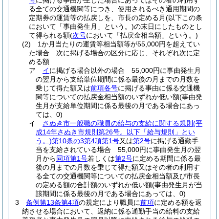
号
に掲げる事由が生じた場合にあってはその者の利用す
る全ての交通機関等につき、使用されるべき通用期間の
定期券の運賃等の払戻しを、市長の定める月
(以下この条
において「事由発生月」という。)
の末日にしたものとし
て得られる額
(
次号
において「払戻金相当額」という。)
(2)
1か月当たりの運賃等相当額等が55,000円を超えてい
た場合 次に掲げる場合の区分に応じ、それぞれ次に定
める額
ア
イ
に掲げる場合以外の場合 55,000円に事由発生月
の翌月から支給単位期間に係る最後の月までの月数を
乗じて得た額又は
前項各号
に掲げる事由に係る交通機
関等についての払戻金相当額のいずれか低い額
(事由発
生月が支給単位期間に係る最後の月である場合にあっ
ては、0)
イ
さぬき市一般職の職員の給与の支給に関する規則
(平
成14年さぬき市規則第26号。以下「給与規則」とい
う。)
第10条の3第4項第1号
又は
第2号
に掲げる通勤手
当を支給されている場合 55,000円に事由発生月の翌
月から
同項第1号
若しくは
第2号
に定める期間に係る最
後の月までの月数を乗じて得た額又はその者の利用す
る全ての交通機関等についての払戻金相当額及び市長
の定める額の合計額のいずれか低い額
(事由発生月が当
該期間に係る最後の月である場合にあっては、0)
3
条例第13条第4項
の規定により職員に
前項
に定める額を返
納させる場合において、返納に係る通勤手当の給料の支給