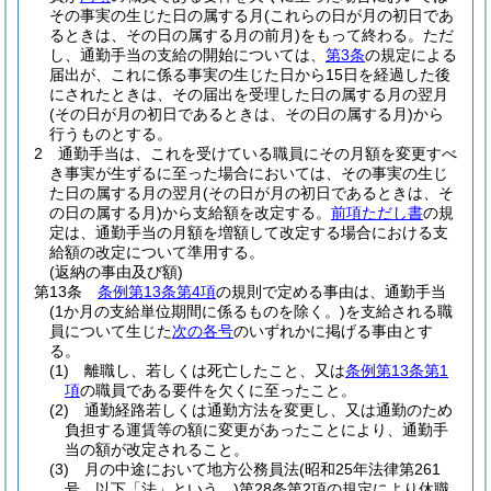
その事実の生じた日の属する月
(これらの日が月の初日であ
るときは、その日の属する月の前月)
をもって終わる。
ただ
し、通勤手当の支給の開始については、
第3条
の規定による
届出が、これに係る事実の生じた日から15日を経過した後
にされたときは、その届出を受理した日の属する月の翌月
(その日が月の初日であるときは、その日の属する月)
から
行うものとする。
2
通勤手当は、これを受けている職員にその月額を変更すべ
き事実が生ずるに至った場合においては、その事実の生じ
た日の属する月の翌月
(その日が月の初日であるときは、そ
の日の属する月)
から支給額を改定する。
前項ただし書
の規
定は、通勤手当の月額を増額して改定する場合における支
給額の改定について準用する。
(返納の事由及び額)
第13条
条例第13条第4項
の規則で定める事由は、通勤手当
(1か月の支給単位期間に係るものを除く。)
を支給される職
員について生じた
次の各号
のいずれかに掲げる事由とす
る。
(1)
離職し、若しくは死亡したこと、又は
条例第13条第1
項
の職員である要件を欠くに至ったこと。
(2)
通勤経路若しくは通勤方法を変更し、又は通勤のため
負担する運賃等の額に変更があったことにより、通勤手
当の額が改定されること。
(3)
月の中途において地方公務員法
(昭和25年法律第261
号。以下「法」という。)
第28条第2項の規定により休職