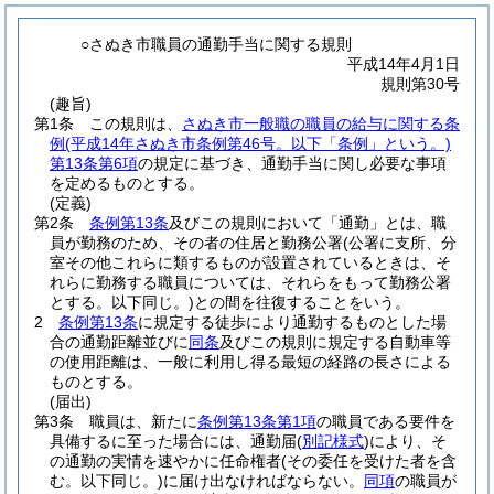
○さぬき市職員の通勤手当に関する規則
平成14年4月1日
規則第30号
(趣旨)
第1条
この規則は、
さぬき市一般職の職員の給与に関する条
例
(平成14年さぬき市条例第46号。以下「条例」という。)
第13条第6項
の規定に基づき、通勤手当に関し必要な事項
を定めるものとする。
(定義)
第2条
条例第13条
及びこの規則において「通勤」とは、職
員が勤務のため、その者の住居と勤務公署
(公署に支所、分
室その他これらに類するものが設置されているときは、そ
れらに勤務する職員については、それらをもって勤務公署
とする。以下同じ。)
との間を往復することをいう。
2
条例第13条
に規定する徒歩により通勤するものとした場
合の通勤距離並びに
同条
及びこの規則に規定する自動車等
の使用距離は、一般に利用し得る最短の経路の長さによる
ものとする。
(届出)
第3条
職員は、新たに
条例第13条第1項
の職員である要件を
具備するに至った場合には、通勤届
(
別記様式
)
により、そ
の通勤の実情を速やかに任命権者
(その委任を受けた者を含
む。以下同じ。)
に届け出なければならない。
同項
の職員が