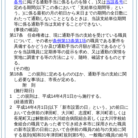
各号
に掲げる通勤手当に係るものを除く。)
又は
当該各号
に
定める期間
(以下この条において「支給単位期間等」とい
う。)
に係る最初の月の初日から末日までの期間の全日数に
わたって通勤しないこととなるときは、当該支給単位期間
等に係る通勤手当は支給することができない。
(事後の確認)
第17条
任命権者は、現に通勤手当の支給を受けている職員
について、その者が
条例第13条第1項
の職員である要件を
具備するかどうか及び通勤手当の月額が適正であるかどう
かを当該職員に定期券等の提示を求め、又は通勤の実情を
実地に調査する等の方法により、随時、確認するものとす
る。
(その他)
第18条
この規則に定めるもののほか、通勤手当の支給に関
し必要な事項は、市長が定める。
附
則
(施行期日)
1
この規則は、平成14年4月1日から施行する。
(経過措置)
2
平成14年4月1日
(以下「新市設置の日」という。)
の前日に
おいて合併前の津田町、大川町、志度町、寒川町若しくは
長尾町又は解散前の大川総合病院組合若しくは大川学校給
食組合の職員であった者で引き続き本市に採用された職員
の新市設置の日前において合併前の職員の給与の支給に関
する規則
(昭和31年津田町規則第5号)
、一般職の職員の給与