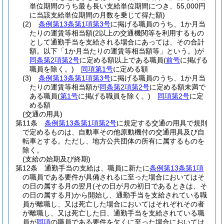
単位期間のうち最も長い支給単位期間につき、55,000円
に当該支給単位期間の月数を乗じて得た額)
(2)
条例第13条第1項第3号
に掲げる職員のうち、1か月当
たりの運賃等相当額
(2以上の交通機関等を利用するもの
として通勤手当を支給される場合にあっては、その合計
額。以下「1か月当たりの運賃等相当額等」という。)
が
同条第2項第2号
に定める額以上である職員
(
前号
に掲げる
職員を除く。)
同項第1号
に定める額
(3)
条例第13条第1項第3号
に掲げる職員のうち、1か月当
たりの運賃等相当額が
同条第2項第2号
に定める額未満で
ある職員
(
第1号
に掲げる職員を除く。)
同項第2号
に定
める額
(交通の用具)
第11条
条例第13条第1項第2号
に規定する交通の用具で規則
で定めるものは、自動車その他原動機付の交通用具及び自
転車とする。
ただし、地方公共団体の所有に属するものを
除く。
(支給の始期及び終期)
第12条
通勤手当の支給は、職員に新たに
条例第13条第1項
の職員である要件が具備されるに至った場合においてはそ
の日の属する月の翌月
(その日が月の初日であるときは、そ
の日の属する月)
から開始し、通勤手当を支給されている職
員が離職し、又は死亡した場合においてはそれぞれその者
が離職し、又は死亡した日、通勤手当を支給されている職
員が
同項
の職員である要件を欠くに至った場合においては