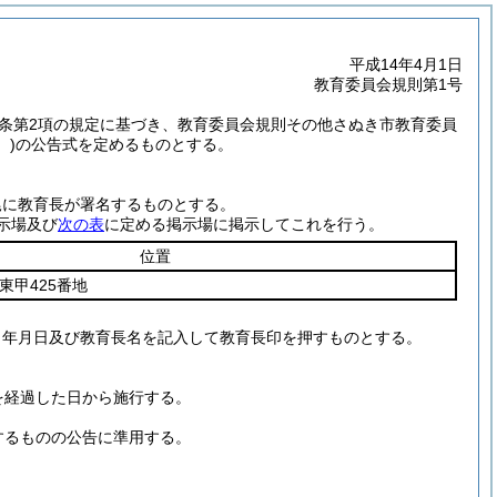
平成14年4月1日
教育委員会規則第1号
5条第2項の規定に基づき、教育委員会規則その他さぬき市教育委員
。)
の公告式を定めるものとする。
尾に教育長が署名するものとする。
示場及び
次の表
に定める掲示場に掲示してこれを行う。
位置
東甲425番地
、年月日及び教育長名を記入して教育長印を押すものとする。
を経過した日から施行する。
するものの公告に準用する。