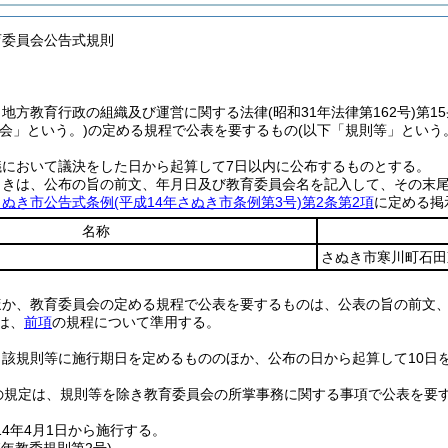
育委員会公告式規則
、地方教育行政の組織及び運営に関する法律
(昭和31年法律第162号)
第1
会」という。)
の定める規程で公表を要するもの
(以下「規則等」という
議において議決をした日から起算して7日以内に公布するものとする。
ときは、公布の旨の前文、年月日及び教育委員会名を記入して、その末
さぬき市公告式条例
(平成14年さぬき市条例第3号)
第2条第2項
に定める掲
名称
さぬき市寒川町石田
ほか、教育委員会の定める規程で公表を要するものは、公表の旨の前文
は、
前項
の規程について準用する。
当該規則等に施行期日を定めるもののほか、公布の日から起算して10日
の規定は、規則等を除き教育委員会の所掌事務に関する事項で公表を要
4年4月1日から施行する。