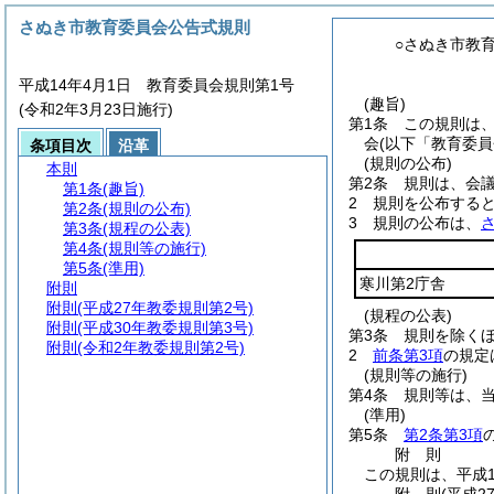
さぬき市教育委員会公告式規則
○さぬき市教
平成14年4月1日 教育委員会規則第1号
(趣旨)
(令和2年3月23日施行)
第1条
この規則は
会
(以下「教育委員
条項目次
沿革
(規則の公布)
本則
第2条
規則は、会
第1条
(趣旨)
2
規則を公布する
第2条
(規則の公布)
3
規則の公布は、
第3条
(規程の公表)
第4条
(規則等の施行)
第5条
(準用)
寒川第2庁舎
附則
附則
(平成27年教委規則第2号)
(規程の公表)
附則
(平成30年教委規則第3号)
第3条
規則を除く
附則
(令和2年教委規則第2号)
2
前条第3項
の規定
(規則等の施行)
第4条
規則等は、
(準用)
第5条
第2条第3項
附
則
この規則は、平成1