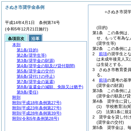
さぬき市奨学金条例
○さぬき市奨
平成14年4月1日 条例第74号
(目的)
(令和5年12月21日施行)
第1条
この条例は
せ、もって有為な
条項目次
沿革
(奨学生等)
本則
第2条
この条例に
第1条
(目的)
2
前項
の奨学生と
第2条
(奨学生等)
は未成年後見人又
第3条
(奨学金の財源)
は生徒とする。
第4条
(奨学金の額及び貸付期間)
3
さぬき市教育委
第5条
(奨学金の交付)
る。
第6条
(貸付けの停止)
4
前項
の選考の基
第7条
(奨学金の返還)
(奨学金の財源)
第8条
(返還金の減額、免除又は猶予)
第3条
この条例に
第9条
(委任)
(奨学金の額及び貸
附則
第4条
奨学生に貸
附則
(平成18年条例第27号)
(1)
学校教育法
(
附則
(平成23年条例第27号)
(2)
法第1条に規
附則
(平成28年条例第39号)
2
奨学金を貸し付
附則
(令和5年条例第28号)
(奨学金の交付)
第5条
奨学金は、毎