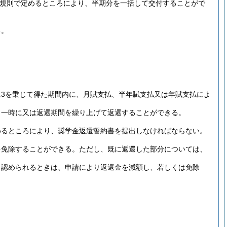
規則で定めるところにより、半期分を一括して交付することがで
る。
3を乗じて得た期間内に、月賦支払、半年賦支払又は年賦支払によ
、一時に又は返還期間を繰り上げて返還することができる。
めるところにより、奨学金返還誓約書を提出しなければならない。
を免除することができる。
ただし、既に返還した部分については、
と認められるときは、申請により返還金を減額し、若しくは免除