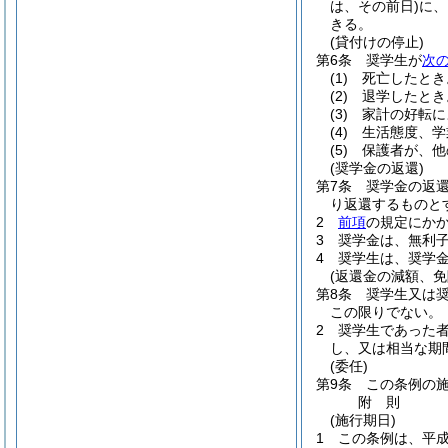
は、その前日)
に、
きる。
(貸付けの停止)
第6条
奨学生が
次
(1)
死亡したとき
(2)
退学したとき
(3)
家計の好転に
(4)
生活態度、学
(5)
保護者が、他
(奨学金の返還)
第7条
奨学金の返
り返還するものと
2
前項
の規定にか
3
奨学金は、無利
4
奨学生は、奨学
(返還金の減額、免
第8条
奨学生又は
この限りでない。
2
奨学生であった
し、又は相当な期
(委任)
第9条
この条例の
附
則
(施行期日)
1
この条例は、平成