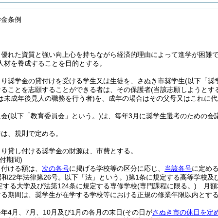
学金条例
、優れた資質と強い向上心を持ちながら経済的理由によって進学が困難
人材を養成することを目的とする。
より奨学金の貸付けを受ける学生又は生徒を、さぬき市奨学生
(以下「奨
なることを志願することができる者は、その保護者
(当該志願しようとす
は未成年後見人の職務を行う者)
を、成年の場合はその父母又はこれに代
員会
(以下「教育委員会」という。)
は、毎年3月に奨学生選考のための会
準は、規則で定める。
より貸し付ける奨学金の財源は、市費とする。
付期間)
し付ける額は、
次の各号
に掲げる学校等の区分に応じ、
当該各号
に定め
昭和22年法律第26号。以下「法」という。)
第1条に規定する高等学校及び
定する大学及び法第124条に規定する専修学校
(専門課程に限る。)
月額3
ける期間は、奨学生が在学する学校等における正規の修業年限以内とす
年4月、7月、10月及び1月の各月の末日
(その日が
さぬき市の休日を定