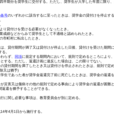
四半期分を奨学生に交付する。
ただし、奨学生が入学した年度に限り、
の各号
のいずれかに該当するに至ったときは、奨学金の貸付けを停止す
。
。
より貸付けを受ける必要がなくなったとき。
業成績などからみて奨学生として不適格と認められたとき。
の市町村に転出したとき。
還は、貸付期間が満了又は貸付けが停止した日後、貸付けを受けた期間に
する。
かわらず、
同項
に規定する期間内において、規則で定めるところにより
子とする。
ただし、返還計画に違反した場合は、この限りでない。
金の貸付期間を満了したとき又は貸付けを停止されたときは、規則で定
除又は猶予)
奨学生であった者が奨学金返還完了前に死亡したときは、奨学金の返還
者が災害又は傷病その他の規則で定める事由により奨学金の返還が困難
間返還を猶予することができる。
施行に関し必要な事項は、教育委員会が別に定める。
14年4月1日から施行する。