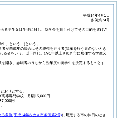
平成14年4月1日
条例第74号
である学生又は生徒に対し、奨学金を貸し付けてその目的を遂げさ
学生」という。)
という。
る者が未成年の場合はその親権を行う者
(親権を行う者のないとき
わる者をいう。以下同じ。)
が1年以上さぬき市に居住する学生又
議を開き、志願者のうちから翌年度の奨学生を決定するものとす
るとおりとする。
高等専門学校 月額15,000円
7,000円
る。
める条例
(平成14年さぬき市条例第2号)
に規定する市の休日のとき