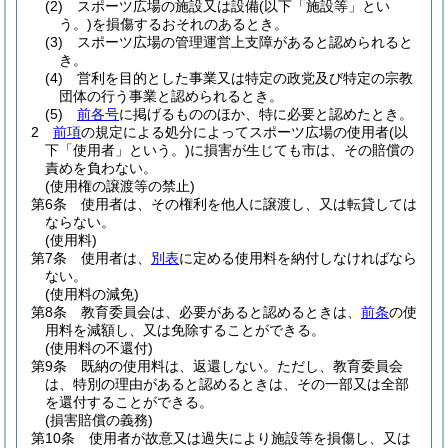
(2)
スポーツ広場の施設又は設備
(以下「施設等」とい
う。)
を損傷するおそれのあるとき。
(3)
スポーツ広場の管理運営上支障があると認められると
き。
(4)
営利を目的とした事業又は特定の政党及び特定の宗教
団体の行う事業と認められるとき。
(5)
前各号
に掲げるもののほか、特に必要と認めたとき。
2
前項
の規定による処分によってスポーツ広場の使用者
(以
下「使用者」という。)
に損害が生じても市は、その賠償の
責めを負わない。
(使用権の譲渡等の禁止)
第6条
使用者は、その権利を他人に譲渡し、又は転貸しては
ならない。
(使用料)
第7条
使用者は、
別表
に定める使用料を納付しなければなら
ない。
(使用料の減免)
第8条
教育委員会は、必要があると認めるときは、
前条
の使
用料を減額し、又は免除することができる。
(使用料の不還付)
第9条
既納の使用料は、返還しない。
ただし、教育委員会
は、特別の理由があると認めるときは、その一部又は全部
を還付することができる。
(損害賠償の義務)
第10条
使用者が故意又は過失により施設等を損傷し、又は