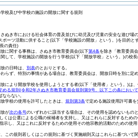
小学校及び中学校の施設の開放に関する規則
、さぬき市における社会体育の普及並びに幼児及び児童の安全な遊び場
スポーツ活動に供すること
(以下「学校施設の開放」という。)
を目的と
長の責任)
開放に関する事務は、さぬき市教育委員会
(以下
第4条
を除き「教育委員会
に関して、学校施設の開放を行う学校
(以下「開放学校」という。)
の校長
開放の日時は、
別表
のとおりとする。
かわらず、特別の事情がある場合は、教育委員会は、開放日時を別に定
開放により開放学校を使用しようとする者
(以下「使用者」という。)
は、
定める規則
(令和2年さぬき市教育委員会規則第9号。以下この条において
ばならない。
開放学校の使用を許可したときは、
規則第3条
で定める施設使用許可書を
開放が
次の各号
のいずれかに該当する場合は、その使用を認めないもの
しくは公選による公職の候補者を支持し、又はこれらに反対するための
指示し、又はこれに反対するための使用その他宗教的活動のための使用
は、この規則若しくはこの規則に基づく実施細則又はこれらに基づいて