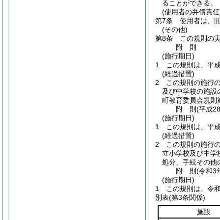
ることができる。
(使用者の弁償責任
第7条
使用者は、
(その他)
第8条
この規則の
附
則
(施行期日)
1
この規則は、平成
(経過措置)
2
この規則の施行
及び中学校の施設
町教育委員会規則第
附
則
(平成2
(施行期日)
1
この規則は、平成
(経過措置)
2
この規則の施行
立小学校及び中学
処分、手続その他
附
則
(令和3
(施行期日)
1
この規則は、令和
別表
(第3条関係)
施設