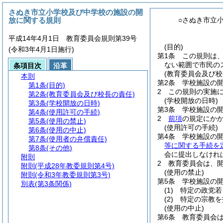
さぬき市立小学校及び中学校の施設の開
放に関する規則
○さぬき市立
平成14年4月1日 教育委員会規則第39号
(目的)
(令和3年4月1日施行)
第1条
この規則は
ない範囲で市民の
条項目次
沿革
(教育委員会及び校
本則
第2条
学校施設の
第1条
(目的)
2
この規則の実施
第2条
(教育委員会及び校長の責任)
(学校開放の日時)
第3条
(学校開放の日時)
第3条
学校施設の
第4条
(使用許可の手続)
2
前項
の規定にか
第5条
(使用の禁止)
(使用許可の手続)
第6条
(使用の中止)
第4条
学校施設の
第7条
(使用者の弁償責任)
等に関する手続を
第8条
(その他)
会に提出しなけれ
附則
2
教育委員会は、
附則
(平成28年教委規則第4号)
(使用の禁止)
附則
(令和3年教委規則第3号)
第5条
学校施設の
別表
(第3条関係)
(1)
特定の政党若
(2)
特定の宗教を
(使用の中止)
第6条
教育委員会