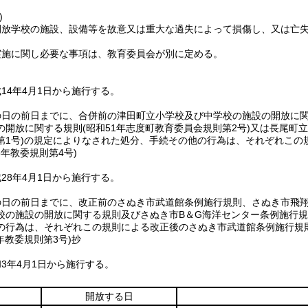
)
開放学校の施設、設備等を故意又は重大な過失によって損傷し、又は亡
実施に関し必要な事項は、教育委員会が別に定める。
14年4月1日から施行する。
の日の前日までに、合併前の津田町立小学校及び中学校の施設の開放に
の開放に関する規則
(昭和51年志度町教育委員会規則第2号)
又は長尾町立
1号)
の規定によりなされた処分、手続その他の行為は、それぞれこの
8年
教委規則第4号)
28年4月1日から施行する。
の日の前日までに、改正前のさぬき市武道館条例施行規則、さぬき市飛
校の施設の開放に関する規則及びさぬき市B＆G海洋センター条例施行
の行為は、それぞれこの規則による改正後のさぬき市武道館条例施行規
年
教委規則第3号)
抄
3年4月1日から施行する。
開放する日