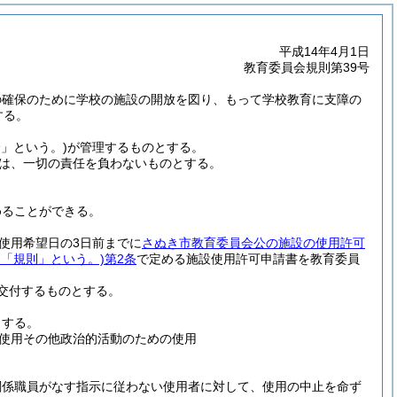
平成14年4月1日
教育委員会規則第39号
の確保のために学校の施設の開放を図り、もって学校教育に支障の
する。
」という。)
が管理するものとする。
は、一切の責任を負わないものとする。
めることができる。
使用希望日の3日前までに
さぬき市教育委員会公の施設の使用許可
「規則」という。)
第2条
で定める施設使用許可申請書を教育委員
交付するものとする。
とする。
使用その他政治的活動のための使用
関係職員がなす指示に従わない使用者に対して、使用の中止を命ず