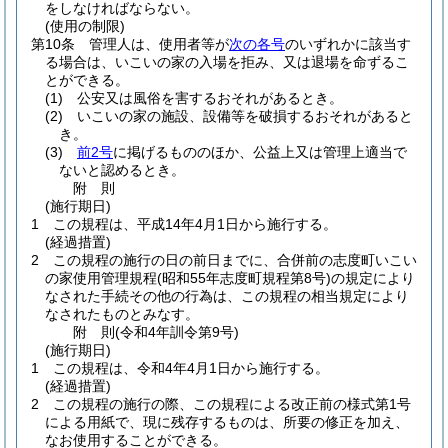
をしなければならない。
(使用の制限)
第10条
管理人は、使用者等が
次の各号
のいずれかに該当す
る場合は、いこいの家の入場を拒み、又は退場を命ずるこ
とができる。
(1)
公安又は風俗を害するおそれがあるとき。
(2)
いこいの家の施設、設備等を破損するおそれがあると
き。
(3)
前2号
に掲げるもののほか、公益上又は管理上適当で
ないと認めるとき。
附
則
(施行期日)
1
この規程は、平成14年4月1日から施行する。
(経過措置)
2
この規程の施行の日の前日までに、合併前の志度町いこい
の家使用管理規程
(昭和55年志度町規程第8号)
の規定により
なされた手続その他の行為は、この規程の相当規定により
なされたものとみなす。
附
則
(令和4年
訓令第9号)
(施行期日)
1
この規程は、令和4年4月1日から施行する。
(経過措置)
2
この規程の施行の際、この規程による改正前の様式第1号
による用紙で、現に残存するものは、所要の修正を加え、
なお使用することができる。