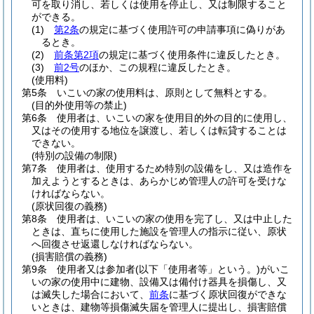
可を取り消し、若しくは使用を停止し、又は制限すること
ができる。
(1)
第2条
の規定に基づく使用許可の申請事項に偽りがあ
るとき。
(2)
前条第2項
の規定に基づく使用条件に違反したとき。
(3)
前2号
のほか、この規程に違反したとき。
(使用料)
第5条
いこいの家の使用料は、原則として無料とする。
(目的外使用等の禁止)
第6条
使用者は、いこいの家を使用目的外の目的に使用し、
又はその使用する地位を譲渡し、若しくは転貸することは
できない。
(特別の設備の制限)
第7条
使用者は、使用するため特別の設備をし、又は造作を
加えようとするときは、あらかじめ管理人の許可を受けな
ければならない。
(原状回復の義務)
第8条
使用者は、いこいの家の使用を完了し、又は中止した
ときは、直ちに使用した施設を管理人の指示に従い、原状
へ回復させ返還しなければならない。
(損害賠償の義務)
第9条
使用者又は参加者
(以下「使用者等」という。)
がいこ
いの家の使用中に建物、設備又は備付け器具を損傷し、又
は滅失した場合において、
前条
に基づく原状回復ができな
いときは、建物等損傷滅失届を管理人に提出し、損害賠償