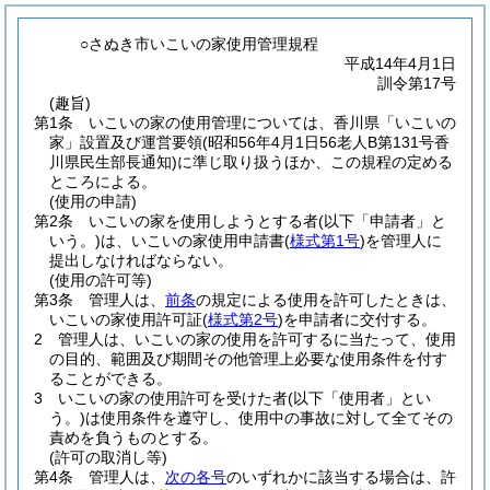
○さぬき市いこいの家使用管理規程
平成14年4月1日
訓令第17号
(趣旨)
第1条
いこいの家の使用管理については、香川県「いこいの
家」設置及び運営要領
(昭和56年4月1日56老人B第131号香
川県民生部長通知)
に準じ取り扱うほか、この規程の定める
ところによる。
(使用の申請)
第2条
いこいの家を使用しようとする者
(以下「申請者」と
いう。)
は、いこいの家使用申請書
(
様式第1号
)
を管理人に
提出しなければならない。
(使用の許可等)
第3条
管理人は、
前条
の規定による使用を許可したときは、
いこいの家使用許可証
(
様式第2号
)
を申請者に交付する。
2
管理人は、いこいの家の使用を許可するに当たって、使用
の目的、範囲及び期間その他管理上必要な使用条件を付す
ることができる。
3
いこいの家の使用許可を受けた者
(以下「使用者」とい
う。)
は使用条件を遵守し、使用中の事故に対して全てその
責めを負うものとする。
(許可の取消し等)
第4条
管理人は、
次の各号
のいずれかに該当する場合は、許