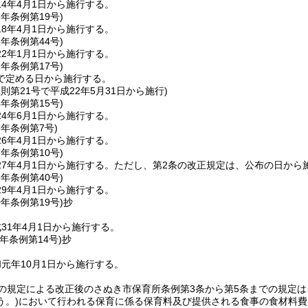
4年4月1日から施行する。
8年
条例第19号)
8年4月1日から施行する。
1年
条例第44号)
2年1月1日から施行する。
2年
条例第17号)
で定める日から施行する。
規則第21号で平成22年5月31日から施行)
4年
条例第15号)
4年6月1日から施行する。
6年
条例第7号)
6年4月1日から施行する。
7年
条例第10号)
7年4月1日から施行する。
ただし、第2条の改正規定は、公布の日から
8年
条例第40号)
9年4月1日から施行する。
0年
条例第19号)
抄
31年4月1日から施行する。
元年
条例第14号)
抄
元年10月1日から施行する。
の規定による改正後のさぬき市保育所条例第3条から第5条までの規定
う。)
において行われる保育に係る保育料及び提供される食事の食材料費