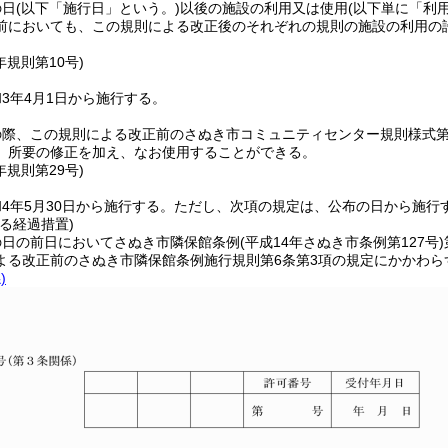
の日
(以下「施行日」という。)
以後の施設の利用又は使用
(以下単に「利
前においても、この規則による改正後のそれぞれの規則の施設の利用の
年
規則第10号)
3年4月1日から施行する。
の際、この規則による改正前のさぬき市コミュニティセンター規則様式第
、所要の修正を加え、なお使用することができる。
年
規則第29号)
4年5月30日から施行する。
ただし、次項の規定は、公布の日から施行
る経過措置)
の日の前日においてさぬき市隣保館条例
(平成14年さぬき市条例第127号)
よる改正前のさぬき市隣保館条例施行規則第6条第3項の規定にかかわら
)