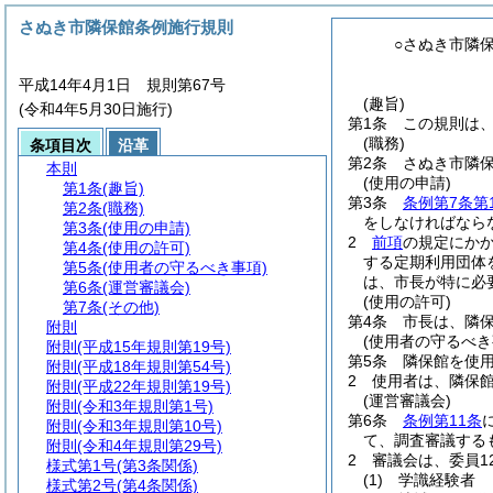
さぬき市隣保館条例施行規則
○さぬき市隣
平成14年4月1日 規則第67号
(趣旨)
(令和4年5月30日施行)
第1条
この規則は
(職務)
条項目次
沿革
第2条
さぬき市隣
本則
(使用の申請)
第1条
(趣旨)
第3条
条例第7条第
第2条
(職務)
をしなければなら
第3条
(使用の申請)
2
前項
の規定にか
第4条
(使用の許可)
する定期利用団体
第5条
(使用者の守るべき事項)
は、市長が特に必
第6条
(運営審議会)
(使用の許可)
第7条
(その他)
第4条
市長は、隣
附則
(使用者の守るべき
附則
(平成15年規則第19号)
第5条
隣保館を使
附則
(平成18年規則第54号)
2
使用者は、隣保
附則
(平成22年規則第19号)
(運営審議会)
附則
(令和3年規則第1号)
第6条
条例第11条
附則
(令和3年規則第10号)
て、調査審議する
附則
(令和4年規則第29号)
2
審議会は、委員1
様式第1号
(第3条関係)
(1)
学識経験者
様式第2号
(第4条関係)