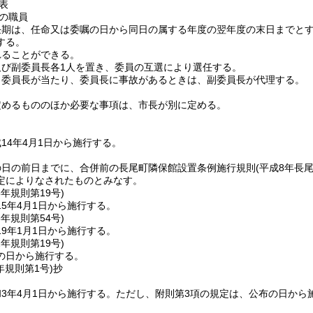
表
の職員
任期は、任命又は委嘱の日から同日の属する年度の翌年度の末日までと
する。
れることができる。
及び副委員長各1人を置き、委員の互選により選任する。
、委員長が当たり、委員長に事故があるときは、副委員長が代理する。
定めるもののほか必要な事項は、市長が別に定める。
14年4月1日から施行する。
の日の前日までに、合併前の長尾町隣保館設置条例施行規則
(平成8年長
定によりなされたものとみなす。
5年
規則第19号)
5年4月1日から施行する。
8年
規則第54号)
9年1月1日から施行する。
2年
規則第19号)
の日から施行する。
年
規則第1号)
抄
3年4月1日から施行する。
ただし、附則第3項の規定は、公布の日から