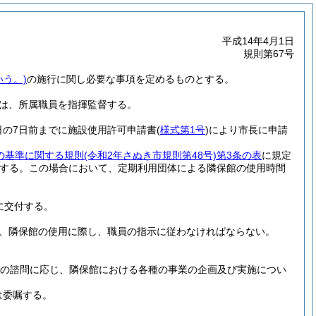
平成14年4月1日
規則第67号
いう。)
の施行に関し必要な事項を定めるものとする。
は、所属職員を指揮監督する。
日の7日前までに施設使用許可申請書
(
様式第1号
)
により市長に申請
の基準に関する規則
(令和2年さぬき市規則第48号)
第3条の表
に規定
する。
この場合において、定期利用団体による隣保館の使用時間
に交付する。
、隣保館の使用に際し、職員の指示に従わなければならない。
の諮問に応じ、隣保館における各種の事業の企画及び実施につい
は委嘱する。