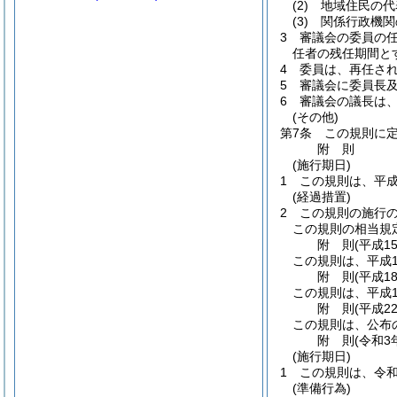
(2)
地域住民の代
(3)
関係行政機関
3
審議会の委員の
任者の残任期間と
4
委員は、再任さ
5
審議会に委員長
6
審議会の議長は
(その他)
第7条
この規則に
附
則
(施行期日)
1
この規則は、平成
(経過措置)
2
この規則の施行
この規則の相当規
附
則
(平成1
この規則は、平成1
附
則
(平成1
この規則は、平成1
附
則
(平成2
この規則は、公布
附
則
(令和3
(施行期日)
1
この規則は、令和
(準備行為)