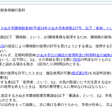
保館条例施行規則
、
さぬき市隣保館条例
(平成14年さぬき市条例第127号。以下「条例」と
保館
(以下「隣保館」という。)
の隣保業務を処理するため、隣保館の館長
1項
の規定により隣保館の使用の許可を受けようとする者は、使用する
ない。
かわらず、定期利用団体
(
さぬき市公の施設の使用料及び利用料金の減免
をいう。以下同じ。)
は、その登録を受ける際に
同項
の申請を行うものと
要と認める場合を除き、1回当たり2時間以内とする。
保館の使用を許可したときは、施設使用許可書
(
様式第2号
)
を当該申請者
事項)
用する者
(以下「使用者」という。)
は、火気の取扱いに十分注意するほか
館の使用を終えたときは、室内の整理整とんに努めなければならない。
に規定するさぬき市隣保館運営審議会
(以下「審議会」という。)
は、市長
ものとする。
2人以内をもって組織し、次に掲げる者のうちから、市長が任命し、又