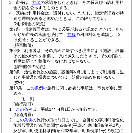
3
市長は、
前項
の承認をしたときは、その旨及び当該利用料
金の額を公示するものとする。
4
既納の利用料金は、還付しない。
ただし、指定管理者が特
別な理由があると認めたときは、この限りでない。
(利用料金の減免)
第7条
指定管理者は、特に必要があると認めたときは、あら
かじめ市長の承認を受けて、
前条
の利用料金を減額し、又
は免除することができる。
(損害賠償)
第8条
利用者は、その責めに帰すべき理由により施設、設備
その他の物件を損傷し、又は滅失したときは、その損害の
程度に応じた賠償をしなければならない。
(損害賠償の免責)
第9条
活性化施設の施設、設備等の利用によって利用者に生
じた事故及び損害については、賠償の責めを負わない。
(委任)
第10条
この条例
の施行に関し必要な事項は、市長が別に定
める。
附
則
(施行期日)
1
この条例
は、平成14年4月1日から施行する。
(経過措置)
2
この条例
の施行の日の前日までに、合併前の寒川町活性化
施設設置及び管理に関する条例
(平成6年寒川町条例第2号)
及び寒川町使用料条例
(昭和33年寒川町条例第1号)
の規定に