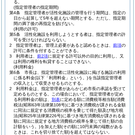
る。
(指定管理者の指定期間)
第4条
指定管理者が活性化施設の管理を行う期間は、指定の
日から起算して5年を超えない期間とする。
ただし、指定期
間の満了後の再指定を妨げない。
(利用の許可)
第5条
活性化施設を利用しようとする者は、指定管理者の許
可を受けなければならない。
2
指定管理者は、管理上必要があると認めるときは、
前項
の
許可に条件を付することができる。
3
利用者は、
前2項
に規定する許可以外の目的に利用し、又
は利用の権利を転貸することはできない。
(利用料金)
第6条
市長は、指定管理者に活性化施設に掲げる施設の利用
に係る料金
(以下「利用料金」という。)
を当該指定管理者
の収入として収受させるものとする。
2
利用料金は、指定管理者があらかじめ市長の承認を受けて
定めるものとする。
この場合において、指定管理者が定め
る利用料金の額は、
別表
に定める額に消費税等相当額
(消費
税法
(昭和63年法律第108号)
に基づき消費税が課される金額
に同法に規定する消費税の税率を乗じて得た額及び地方税
法
(昭和25年法律第226号)
に基づき地方消費税が課される金
額に同法に規定する地方消費税の税率を乗じて得た額の合
計額をいう。)
を加えた額
(その額に10円未満の端数がある
ときは、これを切り捨てた額)
を超えてはならない。