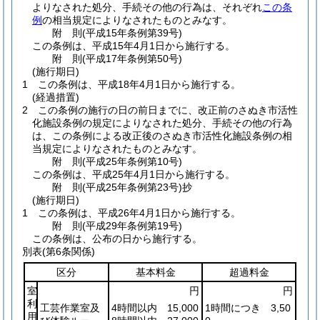
よりなされた処分、手続その他の行為は、それぞれ
この条
例
の相当規定によりなされたものとみなす。
附
則
(平成15年
条例第39号)
この条例は、平成15年4月1日から施行する。
附
則
(平成17年
条例第50号)
(施行期日)
1
この条例は、平成18年4月1日から施行する。
(経過措置)
2
この条例の施行の日の前日までに、改正前のさぬき市活性
化施設条例の規定によりなされた処分、手続その他の行為
は、この条例による改正後のさぬき市活性化施設条例の相
当規定によりなされたものとみなす。
附
則
(平成25年
条例第10号)
この条例は、平成25年4月1日から施行する。
附
則
(平成25年
条例第23号)
抄
(施行期日)
1
この条例は、平成26年4月1日から施行する。
附
則
(平成29年
条例第19号)
この条例は、公布の日から施行する。
別表
(第6条関係)
区分
基本料金
超過料金
室
円
円
利
工芸作業室及
4時間以内 15,000
1時間につき 3,50
用