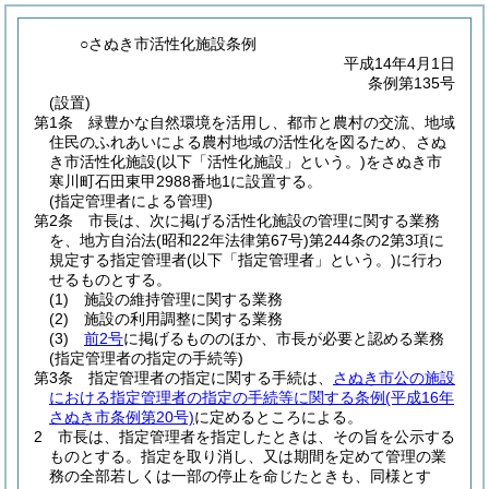
○さぬき市活性化施設条例
平成14年4月1日
条例第135号
(設置)
第1条
緑豊かな自然環境を活用し、都市と農村の交流、地域
住民のふれあいによる農村地域の活性化を図るため、さぬ
き市活性化施設
(以下「活性化施設」という。)
をさぬき市
寒川町石田東甲2988番地1に設置する。
(指定管理者による管理)
第2条
市長は、次に掲げる活性化施設の管理に関する業務
を、地方自治法
(昭和22年法律第67号)
第244条の2第3項に
規定する指定管理者
(以下「指定管理者」という。)
に行わ
せるものとする。
(1)
施設の維持管理に関する業務
(2)
施設の利用調整に関する業務
(3)
前2号
に掲げるもののほか、市長が必要と認める業務
(指定管理者の指定の手続等)
第3条
指定管理者の指定に関する手続は、
さぬき市公の施設
における指定管理者の指定の手続等に関する条例
(平成16年
さぬき市条例第20号)
に定めるところによる。
2
市長は、指定管理者を指定したときは、その旨を公示する
ものとする。
指定を取り消し、又は期間を定めて管理の業
務の全部若しくは一部の停止を命じたときも、同様とす