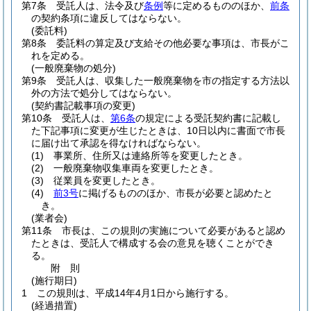
第7条
受託人は、法令及び
条例
等に定めるもののほか、
前条
の契約条項に違反してはならない。
(委託料)
第8条
委託料の算定及び支給その他必要な事項は、市長がこ
れを定める。
(一般廃棄物の処分)
第9条
受託人は、収集した一般廃棄物を市の指定する方法以
外の方法で処分してはならない。
(契約書記載事項の変更)
第10条
受託人は、
第6条
の規定による受託契約書に記載し
た下記事項に変更が生じたときは、10日以内に書面で市長
に届け出て承認を得なければならない。
(1)
事業所、住所又は連絡所等を変更したとき。
(2)
一般廃棄物収集車両を変更したとき。
(3)
従業員を変更したとき。
(4)
前3号
に掲げるもののほか、市長が必要と認めたと
き。
(業者会)
第11条
市長は、この規則の実施について必要があると認め
たときは、受託人で構成する会の意見を聴くことができ
る。
附
則
(施行期日)
1
この規則は、平成14年4月1日から施行する。
(経過措置)