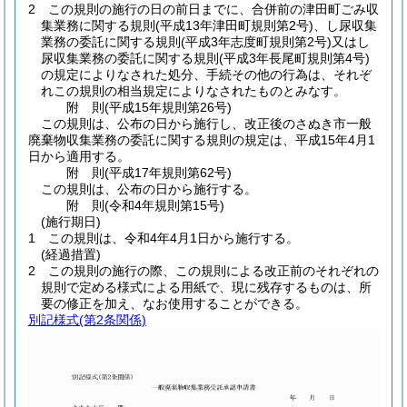
2
この規則の施行の日の前日までに、合併前の津田町ごみ収
集業務に関する規則
(平成13年津田町規則第2号)
、し尿収集
業務の委託に関する規則
(平成3年志度町規則第2号)
又はし
尿収集業務の委託に関する規則
(平成3年長尾町規則第4号)
の規定によりなされた処分、手続その他の行為は、それぞ
れこの規則の相当規定によりなされたものとみなす。
附
則
(平成15年
規則第26号)
この規則は、公布の日から施行し、改正後のさぬき市一般
廃棄物収集業務の委託に関する規則の規定は、平成15年4月1
日から適用する。
附
則
(平成17年
規則第62号)
この規則は、公布の日から施行する。
附
則
(令和4年
規則第15号)
(施行期日)
1
この規則は、令和4年4月1日から施行する。
(経過措置)
2
この規則の施行の際、この規則による改正前のそれぞれの
規則で定める様式による用紙で、現に残存するものは、所
要の修正を加え、なお使用することができる。
別記様式
(第2条関係)