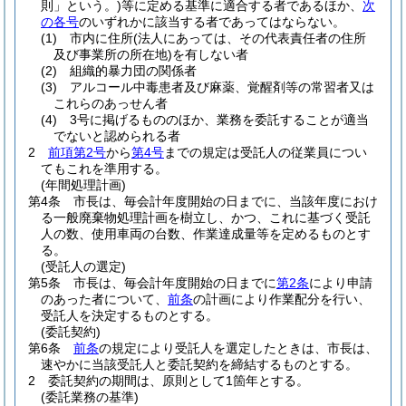
則」という。)
等に定める基準に適合する者であるほか、
次
の各号
のいずれかに該当する者であってはならない。
(1)
市内に住所
(法人にあっては、その代表責任者の住所
及び事業所の所在地)
を有しない者
(2)
組織的暴力団の関係者
(3)
アルコール中毒患者及び麻薬、覚醒剤等の常習者又は
これらのあっせん者
(4)
3号に掲げるもののほか、業務を委託することが適当
でないと認められる者
2
前項第2号
から
第4号
までの規定は受託人の従業員につい
てもこれを準用する。
(年間処理計画)
第4条
市長は、毎会計年度開始の日までに、当該年度におけ
る一般廃棄物処理計画を樹立し、かつ、これに基づく受託
人の数、使用車両の台数、作業達成量等を定めるものとす
る。
(受託人の選定)
第5条
市長は、毎会計年度開始の日までに
第2条
により申請
のあった者について、
前条
の計画により作業配分を行い、
受託人を決定するものとする。
(委託契約)
第6条
前条
の規定により受託人を選定したときは、市長は、
速やかに当該受託人と委託契約を締結するものとする。
2
委託契約の期間は、原則として1箇年とする。
(委託業務の基準)