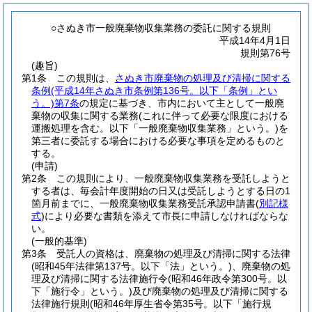
○さぬき市一般廃棄物収集業務の委託に関する規則
平成14年4月1日
規則第76号
(趣旨)
第1条
この規則は、
さぬき市廃棄物の処理及び清掃に関する
条例
(平成14年さぬき市条例第136号。以下「条例」とい
う。)
第7条
の規定に基づき、市内において主として一般廃
棄物の収集に関する業務
(これに伴って必要な限度における
運搬処理を含む。以下「一般廃棄物収集業務」という。)
を
第三者に委託する場合における必要な事項を定めるものと
する。
(申請)
第2条
この規則により、一般廃棄物収集業務を受託しようと
する者は、毎会計年度開始の日又は受託しようとする日の1
箇月前までに、一般廃棄物収集業務受託承認申請書
(
別記様
式
)
により必要な書類を添えて市長に申請しなければならな
い。
(一般的基準)
第3条
受託人の資格は、廃棄物の処理及び清掃に関する法律
(昭和45年法律第137号。以下「法」という。)
、廃棄物の処
理及び清掃に関する法律施行令
(昭和46年政令第300号。以
下「施行令」という。)
及び廃棄物の処理及び清掃に関する
法律施行規則
(昭和46年厚生省令第35号。以下「施行規