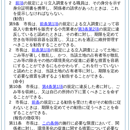
2
前項
の規定により立入調査をする職員は、その身分を示す
身分証明書を携帯し、関係者の請求があったときは、これ
を提示しなければならない。
(勧告)
第9条
市長は、
前条第1項
の規定による立入調査によって容
器入り飲食料を販売する小売業者が
第3条第2項
の規定に違
反していると認めたときは、その者に対し、期限を定めて
空き缶等回収容器を設置し、又はこれを適正に維持管理す
べきことを勧告することができる。
2
市長は、
前条第1項
の規定による立入調査によって土地に
ごみ等が著しく散乱し、かつ、当該土地の占有者等が散乱
ごみ等の除去その他の環境美化の促進に必要な措置を容易
にすることができるにもかかわらず、これを行っていない
と認めたときは、当該土地の占有者等に対し、期限を定め
て必要な措置を講ずるよう勧告することができる。
(命令)
第10条
市長は、
第4条第1項
の規定に違反した者に対し、ご
み等を収納し、又は自己の所持の下に置くべきことを命ず
ることができる。
2
市長は、
前条
の規定による勧告を受けた者がその勧告に従
わないときは、期限を定めてその勧告に従うべきことを命
ずることができる。
(報告の徴収等)
第11条
市長は、
この条例
の施行に必要な限度において、関
係者に対し、環境美化の促進に関する措置について必要な