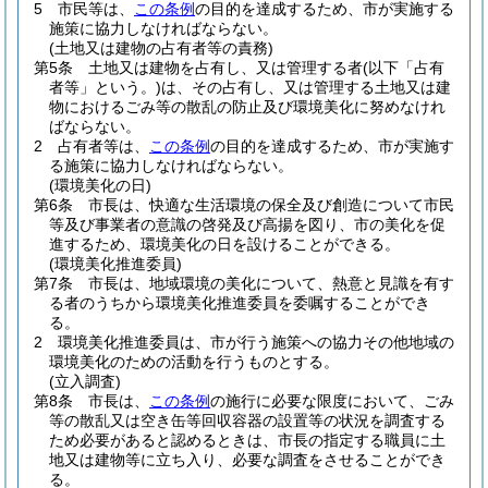
5
市民等は、
この条例
の目的を達成するため、市が実施する
施策に協力しなければならない。
(土地又は建物の占有者等の責務)
第5条
土地又は建物を占有し、又は管理する者
(以下「占有
者等」という。)
は、その占有し、又は管理する土地又は建
物におけるごみ等の散乱の防止及び環境美化に努めなけれ
ばならない。
2
占有者等は、
この条例
の目的を達成するため、市が実施す
る施策に協力しなければならない。
(環境美化の日)
第6条
市長は、快適な生活環境の保全及び創造について市民
等及び事業者の意識の啓発及び高揚を図り、市の美化を促
進するため、環境美化の日を設けることができる。
(環境美化推進委員)
第7条
市長は、地域環境の美化について、熱意と見識を有す
る者のうちから環境美化推進委員を委嘱することができ
る。
2
環境美化推進委員は、市が行う施策への協力その他地域の
環境美化のための活動を行うものとする。
(立入調査)
第8条
市長は、
この条例
の施行に必要な限度において、ごみ
等の散乱又は空き缶等回収容器の設置等の状況を調査する
ため必要があると認めるときは、市長の指定する職員に土
地又は建物等に立ち入り、必要な調査をさせることができ
る。