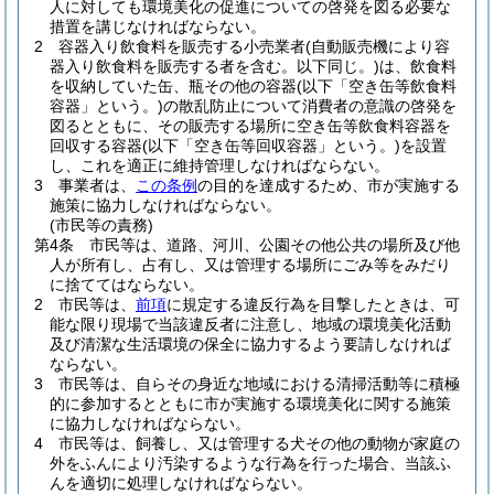
人に対しても環境美化の促進についての啓発を図る必要な
措置を講じなければならない。
2
容器入り飲食料を販売する小売業者
(自動販売機により容
器入り飲食料を販売する者を含む。以下同じ。)
は、飲食料
を収納していた缶、瓶その他の容器
(以下「空き缶等飲食料
容器」という。)
の散乱防止について消費者の意識の啓発を
図るとともに、その販売する場所に空き缶等飲食料容器を
回収する容器
(以下「空き缶等回収容器」という。)
を設置
し、これを適正に維持管理しなければならない。
3
事業者は、
この条例
の目的を達成するため、市が実施する
施策に協力しなければならない。
(市民等の責務)
第4条
市民等は、道路、河川、公園その他公共の場所及び他
人が所有し、占有し、又は管理する場所にごみ等をみだり
に捨ててはならない。
2
市民等は、
前項
に規定する違反行為を目撃したときは、可
能な限り現場で当該違反者に注意し、地域の環境美化活動
及び清潔な生活環境の保全に協力するよう要請しなければ
ならない。
3
市民等は、自らその身近な地域における清掃活動等に積極
的に参加するとともに市が実施する環境美化に関する施策
に協力しなければならない。
4
市民等は、飼養し、又は管理する犬その他の動物が家庭の
外をふんにより汚染するような行為を行った場合、当該ふ
んを適切に処理しなければならない。