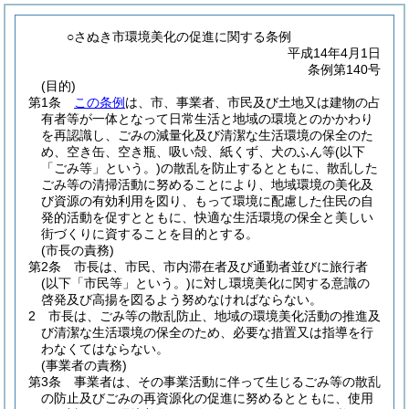
○さぬき市環境美化の促進に関する条例
平成14年4月1日
条例第140号
(目的)
第1条
この条例
は、市、事業者、市民及び土地又は建物の占
有者等が一体となって日常生活と地域の環境とのかかわり
を再認識し、ごみの減量化及び清潔な生活環境の保全のた
め、空き缶、空き瓶、吸い殻、紙くず、犬のふん等
(以下
「ごみ等」という。)
の散乱を防止するとともに、散乱した
ごみ等の清掃活動に努めることにより、地域環境の美化及
び資源の有効利用を図り、もって環境に配慮した住民の自
発的活動を促すとともに、快適な生活環境の保全と美しい
街づくりに資することを目的とする。
(市長の責務)
第2条
市長は、市民、市内滞在者及び通勤者並びに旅行者
(以下「市民等」という。)
に対し環境美化に関する意識の
啓発及び高揚を図るよう努めなければならない。
2
市長は、ごみ等の散乱防止、地域の環境美化活動の推進及
び清潔な生活環境の保全のため、必要な措置又は指導を行
わなくてはならない。
(事業者の責務)
第3条
事業者は、その事業活動に伴って生じるごみ等の散乱
の防止及びごみの再資源化の促進に努めるとともに、使用