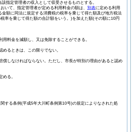
当該指定管理者の収入として収受させるものとする。
において、指定管理者が定める利用料金の額は、
別表
に定める利用
る金額に同法に規定する消費税の税率を乗じて得た額及び地方税法
税率を乗じて得た額の合計額をいう。)
を加えた額
(その額に10円
。
利用料金を減額し、又は免除することができる。
認めるときは、この限りでない。
賠償しなければならない。
ただし、市長が特別の理由があると認め
定める。
に関する条例
(平成5年大川町条例第10号)
の規定によりなされた処