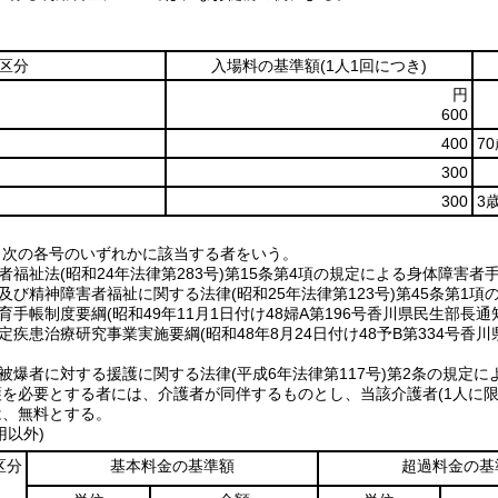
区分
入場料の基準額
(1人1回につき)
円
600
400
7
300
300
3
、次の各号のいずれかに該当する者をいう。
害者福祉法(昭和24年法律第283号)第15条第4項の規定による身体障害
健及び精神障害者福祉に関する法律(昭和25年法律第123号)第45条第
療育手帳制度要綱(昭和49年11月1日付け48婦A第196号香川県民生部
特定疾患治療研究事業実施要綱(昭和48年8月24日付け48予B第334
弾被爆者に対する援護に関する法律(平成6年法律第117号)第2条の規
護を必要とする者には、介護者が同伴するものとし、当該介護者(1人に限
は、無料とする。
用以外)
区分
基本料金の基準額
超過料金の基