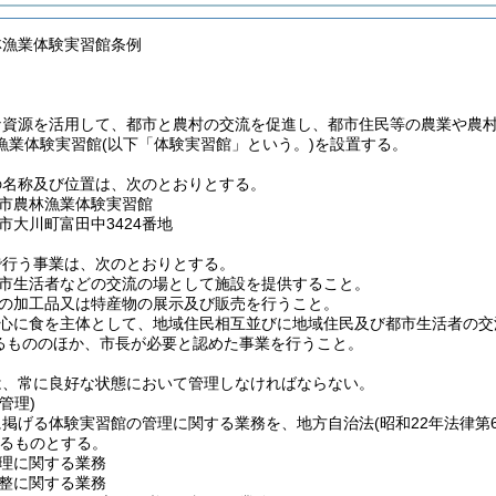
林漁業体験実習館条例
な資源を活用して、都市と農村の交流を促進し、都市住民等の農業や農
漁業体験実習館
(以下「体験実習館」という。)
を設置する。
の名称及び位置は、次のとおりとする。
市農林漁業体験実習館
市大川町富田中3424番地
で行う事業は、次のとおりとする。
市生活者などの交流の場として施設を提供すること。
の加工品又は特産物の展示及び販売を行うこと。
心に食を主体として、地域住民相互並びに地域住民及び都市生活者の交
るもののほか、市長が必要と認めた事業を行うこと。
は、常に良好な状態において管理しなければならない。
管理)
に掲げる体験実習館の管理に関する業務を、地方自治法
(昭和22年法律第6
るものとする。
理に関する業務
整に関する業務