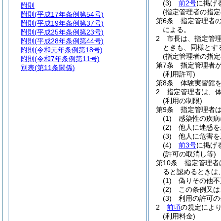
(3)
前2号
に掲げ
附則
(指定管理者の指定
附則
(平成17年条例第54号)
第6条
指定管理者
附則
(平成19年条例第37号)
による。
附則
(平成25年条例第23号)
2
市長は、指定管
附則
(平成28年条例第44号)
ときも、同様とす
附則
(令和元年条例第18号)
(指定管理者の指定
附則
(令和7年条例第11号)
第7条
指定管理者
別表
(第11条関係)
(利用許可)
第8条
体験実習館
2
指定管理者は、
(利用の制限)
第9条
指定管理者
(1)
感染性の疾病
(2)
他人に迷惑を
(3)
他人に危害を
(4)
前3号
に掲げ
(許可の取消し等)
第10条
指定管理者
ると認めるときは
(1)
偽りその他不
(2)
この条例又は
(3)
利用の許可の
2
前項
の規定によ
(利用料金)