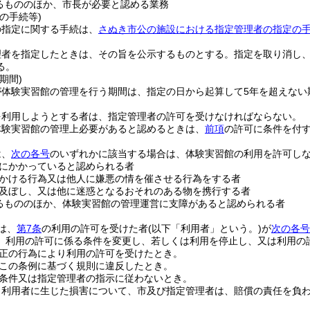
るもののほか、市長が必要と認める業務
の手続等)
の指定に関する手続は、
さぬき市公の施設における指定管理者の指定の
理者を指定したときは、その旨を公示するものとする。
指定を取り消し
る。
期間)
が体験実習館の管理を行う期間は、指定の日から起算して5年を超えない
を利用しようとする者は、指定管理者の許可を受けなければならない。
体験実習館の管理上必要があると認めるときは、
前項
の許可に条件を付
は、
次の各号
のいずれかに該当する場合は、体験実習館の利用を許可し
にかかっていると認められる者
かける行為又は他人に嫌悪の情を催させる行為をする者
及ぼし、又は他に迷惑となるおそれのある物を携行する者
るもののほか、体験実習館の管理運営に支障があると認められる者
は、
第7条
の利用の許可を受けた者
(以下「利用者」という。)
が
次の各号
、利用の許可に係る条件を変更し、若しくは利用を停止し、又は利用の
正の行為により利用の許可を受けたとき。
この条例に基づく規則に違反したとき。
条件又は指定管理者の指示に従わないとき。
り利用者に生じた損害について、市及び指定管理者は、賠償の責任を負