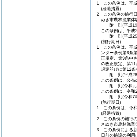
1
この条例は、平成
(経過措置)
2
この条例の施行
ぬき市農林漁業体
附
則
(平成1
この条例は、平成2
附
則
(平成2
(施行期日)
1
この条例は、平成
ンター条例第6条
正規定、第9条中さ
の改正規定、第11
規定並びに第12
附
則
(平成2
この条例は、公布の
附
則
(令和
この条例は、令和
附
則
(令和7
(施行期日)
1
この条例は、令和
(経過措置)
2
この条例の施行
さぬき市農林漁業
3
この条例による
日前の施設の利用