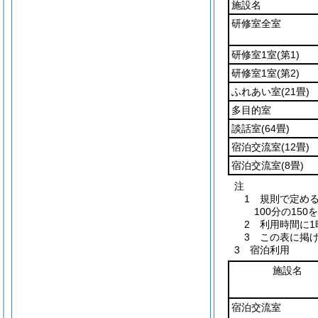
施設名
研修室全室
研修室1室
(第1)
研修室1室
(第2)
ふれあい室
(21畳)
多目的室
談話室
(64畳)
宿泊交流室
(12畳)
宿泊交流室
(8畳)
注
1 規則で定め
100分の15
2 利用時間に
3 この表に掲
3 宿泊利用
施設名
宿泊交流室