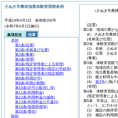
さぬき市農林漁業体験実習館条例
○さぬき市農
平成14年4月1日 条例第150号
(設置)
(令和7年4月1日施行)
第1条
地域の豊か
め、さぬき市農林
条項目次
沿革
(名称及び位置)
本則
第2条
体験実習館
第1条
(設置)
(1)
名称 さぬき
第2条
(名称及び位置)
(2)
位置 さぬき
第3条
(事業)
(事業)
第4条
(管理)
第3条
体験実習館
第5条
(指定管理者による管理)
(1)
地域住民と都
第6条
(指定管理者の指定の手続等)
(2)
地元農畜産物
第7条
(指定管理者の指定期間)
(3)
郷土料理を中
第8条
(利用許可)
(4)
前3号
に掲げ
第9条
(利用の制限)
(管理)
第10条
(許可の取消し等)
第4条
体験実習館
第11条
(利用料金)
(指定管理者による
第12条
(利用料金の減免)
第5条
市長は、次
第13条
(利用料金の不還付)
という。)
に行わせ
第14条
(損害賠償等)
(1)
施設の維持管
第15条
(委任)
(2)
施設の利用調
附則