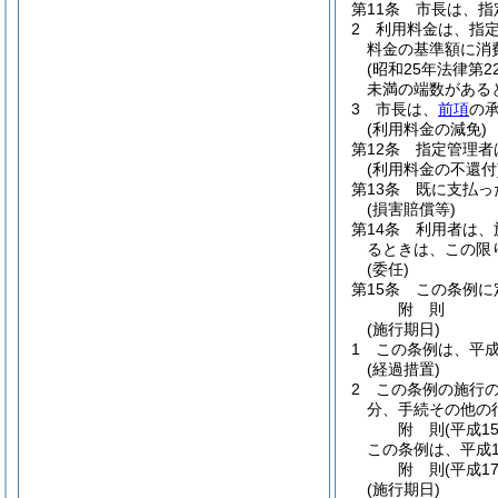
第11条
市長は、指
2
利用料金は、指
料金の基準額に消
(昭和25年法律第22
未満の端数がある
3
市長は、
前項
の
(利用料金の減免)
第12条
指定管理者
(利用料金の不還付
第13条
既に支払っ
(損害賠償等)
第14条
利用者は、
るときは、この限
(委任)
第15条
この条例に
附
則
(施行期日)
1
この条例は、平成
(経過措置)
2
この条例の施行
分、手続その他の
附
則
(平成1
この条例は、平成1
附
則
(平成1
(施行期日)