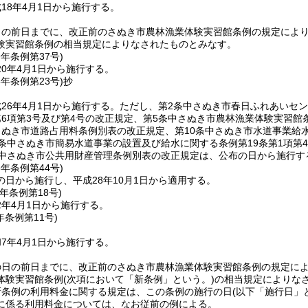
18年4月1日から施行する。
日の前日までに、改正前のさぬき市農林漁業体験実習館条例の規定によ
験実習館条例の相当規定によりなされたものとみなす。
9年
条例第37号)
0年4月1日から施行する。
5年
条例第23号)
抄
26年4月1日から施行する。
ただし、第2条中さぬき市春日ふれあいセン
第6項第3号及び第4号の改正規定、第5条中さぬき市農林漁業体験実習
ぬき市道路占用料条例別表の改正規定、第10条中さぬき市水道事業給水条
条中さぬき市簡易水道事業の設置及び給水に関する条例第19条第1項第4
条中さぬき市公共用財産管理条例別表の改正規定は、公布の日から施行す
8年
条例第44号)
日から施行し、平成28年10月1日から適用する。
元年
条例第18号)
2年4月1日から施行する。
年
条例第11号)
7年4月1日から施行する。
の日の前日までに、改正前のさぬき市農林漁業体験実習館条例の規定に
体験実習館条例
(次項において「新条例」という。)
の相当規定によりな
新条例の利用料金に関する規定は、この条例の施行の日
(以下「施行日」
に係る利用料金については、なお従前の例による。