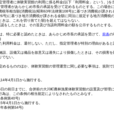
定管理者に体験実習館の利用に係る料金
(以下「利用料金」という。)
を
定管理者があらかじめ市長の承認を受けて定めるものとする。
この場合
費税等相当額
(消費税法
(昭和63年法律第108号)
に基づき消費税が課され
6号)
に基づき地方消費税が課される金額に同法に規定する地方消費税の
ときは、これを切り捨てた額)
を超えてはならない。
承認をしたときは、その旨及び当該利用料金の額を公示するものとする
は、特に必要と認めたときは、あらかじめ市長の承認を受けて、
前条
の
)
た利用料金は、還付しない。
ただし、指定管理者が特別の理由があると
施設、設備又は備品を故意又は過失により損傷したときは、その損害を
りでない。
定めるもののほか、体験実習館の管理運営に関し必要な事項は、規則で
14年4月1日から施行する。
の日の前日までに、合併前の大川町農林漁業体験実習館の設置及び管理
行為は、この条例の相当規定によりなされたものとみなす。
5条例第40号)
5年4月1日から施行する。
7年
条例第54号)