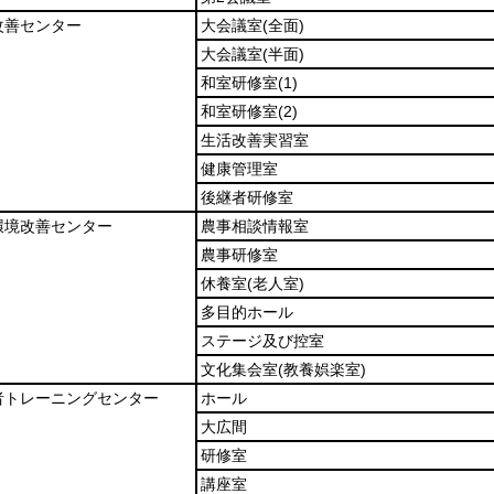
改善センター
大会議室
(全面)
大会議室
(半面)
和室研修室
(1)
和室研修室
(2)
生活改善実習室
健康管理室
後継者研修室
環境改善センター
農事相談情報室
農事研修室
休養室
(老人室)
多目的ホール
ステージ及び控室
文化集会室
(教養娯楽室)
者トレーニングセンター
ホール
大広間
研修室
講座室