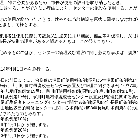
理上特に必要があるため、市長が使用の許可を取り消したとき。
に帰することができない理由により、センターの施設を使用することが
その使用が終わったときは、速やかに当該施設を原状に回復しなければ
ときも、同様とする。
使用者は使用に際して故意又は過失により施設、備品等を破損し、又は
市長が特別の理由があると認めるときは、この限りでない。
定めるもののほか、センターの管理及び運営に関し必要な事項は、規則
14年4月1日から施行する。
の日の前日までに、合併前の津田町使用料条例
(昭和35年津田町条例第14
号)
、大川町農村環境改善センター設置及び管理に関する条例
(平成7年
0年志度町条例第15号)
、寒川町使用料条例
(昭和33年寒川町条例第1号)
、
川町条例第17号)
、寒川町農村環境改善センター設置及び管理に関する条
長尾町農業者トレーニングセンターに関する条例
(昭和52年長尾町条例第3
前山地区多目的研修センターに関する条例
(昭和58年長尾町条例第8号)
の
なされたものとみなす。
8年
条例第10号)
8年4月1日から施行する。
0年
条例第20号)
0年4月1日から施行する。