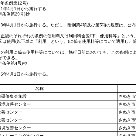
1年
条例第12号)
1年4月1日から施行する。
年
条例第29号)
抄
3年4月1日から施行する。
ただし、附則第4項及び第5項の規定は、公
改正後のそれぞれの条例の使用料又は利用料金
(以下「使用料等」という。
又は使用
(以下単に「利用」という。)
に係る使用料等について適用し、
設の利用に係る使用料等については、施行日前においても、この条例に
ができる。
年
条例第4号)
抄
5年4月1日から施行する。
名称
的研修集会施設
さぬき市
環境改善センター
さぬき市
改善センター
さぬき市
改善センター
さぬき市鴨
環境改善センター
さぬき市
者トレーニングセンター
さぬき市