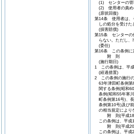
(1)
センターの管
(2)
使用者の責め
(原状回復)
第14条
使用者は、
しの処分を受けた
(損害賠償)
第15条
センターの
らない。
ただし、
(委任)
第16条
この条例に
附
則
(施行期日)
1
この条例は、平成
(経過措置)
2
この条例の施行
63年津田町条例第8
関する条例
(昭和6
条例
(昭和55年寒
町条例第16号)
、
条例第10号)
及び
の相当規定により
附
則
(平成1
この条例は、平成1
附
則
(平成2
この条例は、平成2