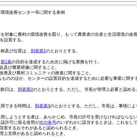
村環境改善センター等に関する条例
会を対象に農村の環境改善を図り、もって農業者の生産と生活環境の改
を設置する。
名称及び位置は、
別表第1
のとおりとする。
、
第1条
の目的を達成するため次に掲げる業務を行う。
会及び農業研修に関すること。
改善及び農村コミュニティの推進に関すること。
るもののほか、センターの設置目的を達成するために必要な事業に関す
休館日は、
別表第2
のとおりとする。
ただし、市長が管理上必要と認める
使用できる時間は、
別表第3
のとおりとする。
ただし、市長は、事情によ
使用しようとする者は、あらかじめ、市長の許可を受けなければならな
当該許可に係る使用が
次の各号
のいずれかに該当するときは、これをし
阻害するおそれがあると認められるとき。
理上支障があると認められるとき。