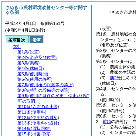
さぬき市農村環境改善センター等に関す
る条例
○さぬき市農
平成14年4月1日 条例第151号
(設置)
(令和5年4月1日施行)
第1条
農村地域社
ンター」という。)
条項目次
沿革
(名称及び位置)
本則
第2条
センターの
第1条
(設置)
(業務)
第2条
(名称及び位置)
第3条
センターは
第3条
(業務)
(1)
農業団体の集
第4条
(休館日)
(2)
農家の生活の
第5条
(使用時間)
(3)
前2号
に掲げ
第6条
(使用の許可)
(休館日)
第7条
(使用権の譲渡等の禁止)
第4条
センターの
第8条
(特別の設備等の制限)
る。
第9条
(使用の条件の変更、停止及び許
(使用時間)
可の取消し)
第5条
センターを
第10条
(入館の禁止等)
(使用の許可)
第11条
(使用料)
第6条
センターを
第12条
(使用料の減免)
2
前項
の許可は、
第13条
(使用料の還付)
(1)
公共の福祉を
第14条
(原状回復)
(2)
センターの管
第15条
(損害賠償)