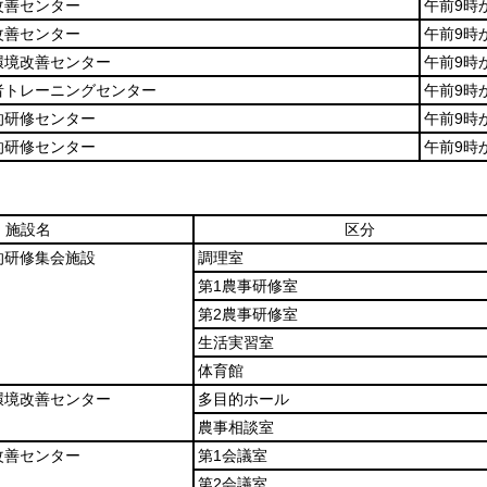
改善センター
午前9時
改善センター
午前9時
環境改善センター
午前9時
者トレーニングセンター
午前9時
的研修センター
午前9時
的研修センター
午前9時
施設名
区分
的研修集会施設
調理室
第1農事研修室
第2農事研修室
生活実習室
体育館
環境改善センター
多目的ホール
農事相談室
改善センター
第1会議室
第2会議室