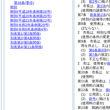
(3)
前2号
に掲げ
第16条
(委任)
3
市長は、
第1項
の
附則
(使用権の譲渡等の
附則
(平成18年条例第10号)
第7条
前条第1項
の
附則
(平成20年条例第20号)
(特別の設備等の制
附則
(平成21年条例第12号)
第8条
使用者は、
附則
(令和2年条例第29号)
ばならない。
附則
(令和5年条例第4号)
2
市長は、特別な
別表第1
(第2条関係)
(使用の条件の変
別表第2
(第4条関係)
第9条
市長は、使
別表第3
(第5条関係)
用を停止し、又は
別表第4
(第11条関係)
(1)
第6条第3項
の
(2)
第7条
の規定
(3)
不正な手段に
2
市は、使用者が
(入館の禁止等)
第10条
市長は、セ
(使用料)
第11条
使用者は、
(使用料の減免)
第12条
市長は、
第
(1)
公用若しくは
(2)
前号
に掲げる
(使用料の還付)
第13条
既納の使用