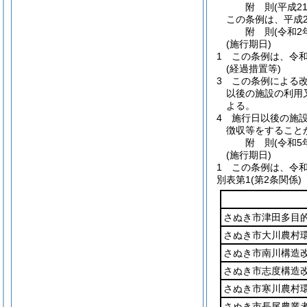
附
則
(平成2
この条例は、平成2
附
則
(令和2
(施行期日)
1
この条例は、令和
(経過措置等)
3
この条例による
以後の施設の利用
よる。
4
施行日以後の施
徴収等をすること
附
則
(令和5
(施行期日)
1
この条例は、令和
別表第1
(第2条関係)
さぬき市津田多目
さぬき市大川農村
さぬき市南川構造
さぬき市志度構造
さぬき市寒川農村
さぬき市長尾農業