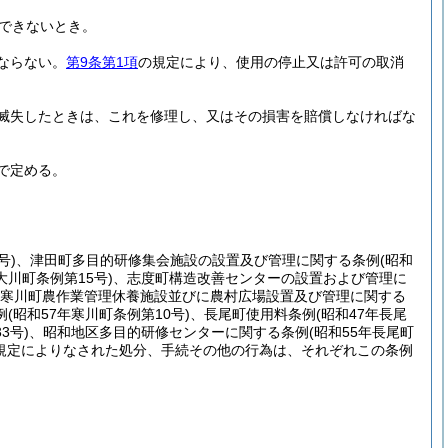
できないとき。
ならない。
第9条第1項
の規定により、使用の停止又は許可の取消
滅失したときは、これを修理し、又はその損害を賠償しなければな
で定める。
号)
、津田町多目的研修集会施設の設置及び管理に関する条例
(昭和
大川町条例第15号)
、志度町構造改善センターの設置および管理に
寒川町農作業管理休養施設並びに農村広場設置及び管理に関する
例
(昭和57年寒川町条例第10号)
、長尾町使用料条例
(昭和47年長尾
3号)
、昭和地区多目的研修センターに関する条例
(昭和55年長尾町
規定によりなされた処分、手続その他の行為は、それぞれこの条例