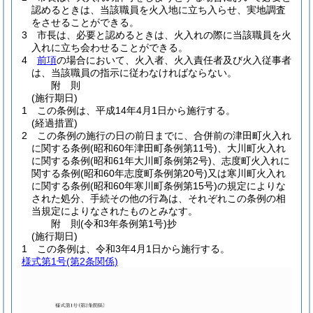
認めるときは、当該職員を火入地に立ち入らせ、実地調査
をさせることができる。
3
市長は、必要と認めるときは、火入れの際に当該職員を火
入れに立ち会わせることができる。
4
前項
の場合において、火入者、火入責任者及び火入従事者
は、当該職員の指示に従わなければならない。
附
則
(施行期日)
1
この条例は、平成14年4月1日から施行する。
(経過措置)
2
この条例の施行の日の前日までに、合併前の津田町火入れ
に関する条例
(昭和60年津田町条例第11号)
、大川町火入れ
に関する条例
(昭和61年大川町条例第2号)
、志度町火入れに
関する条例
(昭和60年志度町条例第20号)
又は寒川町火入れ
に関する条例
(昭和60年寒川町条例第15号)
の規定によりな
された処分、手続その他の行為は、それぞれこの条例の相
当規定によりなされたものとみなす。
附
則
(令和3年
条例第1号)
抄
(施行期日)
1
この条例は、令和3年4月1日から施行する。
様式第1号
(第2条関係)