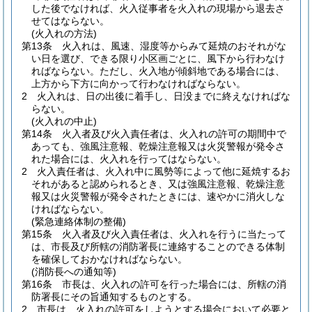
した後でなければ、火入従事者を火入れの現場から退去さ
せてはならない。
(火入れの方法)
第13条
火入れは、風速、湿度等からみて延焼のおそれがな
い日を選び、できる限り小区画ごとに、風下から行わなけ
ればならない。
ただし、火入地が傾斜地である場合には、
上方から下方に向かって行わなければならない。
2
火入れは、日の出後に着手し、日没までに終えなければな
らない。
(火入れの中止)
第14条
火入者及び火入責任者は、火入れの許可の期間中で
あっても、強風注意報、乾燥注意報又は火災警報が発令さ
れた場合には、火入れを行ってはならない。
2
火入責任者は、火入れ中に風勢等によって他に延焼するお
それがあると認められるとき、又は強風注意報、乾燥注意
報又は火災警報が発令されたときには、速やかに消火しな
ければならない。
(緊急連絡体制の整備)
第15条
火入者及び火入責任者は、火入れを行うに当たって
は、市長及び所轄の消防署長に連絡することのできる体制
を確保しておかなければならない。
(消防長への通知等)
第16条
市長は、火入れの許可を行った場合には、所轄の消
防署長にその旨通知するものとする。
2
市長は、火入れの許可をしようとする場合において必要と