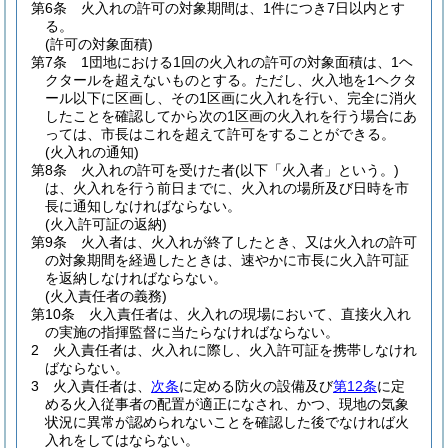
第6条
火入れの許可の対象期間は、1件につき7日以内とす
る。
(許可の対象面積)
第7条
1団地における1回の火入れの許可の対象面積は、1ヘ
クタールを超えないものとする。
ただし、火入地を1ヘクタ
ール以下に区画し、その1区画に火入れを行い、完全に消火
したことを確認してから次の1区画の火入れを行う場合にあ
っては、市長はこれを超えて許可をすることができる。
(火入れの通知)
第8条
火入れの許可を受けた者
(以下「火入者」という。)
は、火入れを行う前日までに、火入れの場所及び日時を市
長に通知しなければならない。
(火入許可証の返納)
第9条
火入者は、火入れが終了したとき、又は火入れの許可
の対象期間を経過したときは、速やかに市長に火入許可証
を返納しなければならない。
(火入責任者の義務)
第10条
火入責任者は、火入れの現場において、直接火入れ
の実施の指揮監督に当たらなければならない。
2
火入責任者は、火入れに際し、火入許可証を携帯しなけれ
ばならない。
3
火入責任者は、
次条
に定める防火の設備及び
第12条
に定
める火入従事者の配置が適正になされ、かつ、現地の気象
状況に異常が認められないことを確認した後でなければ火
入れをしてはならない。