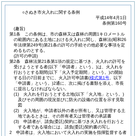
○さぬき市火入れに関する条例
平成14年4月1日
条例第160号
(趣旨)
第1条
この条例は、市の森林又は森林の周囲1キロメートル
の範囲内にある土地における火入れに関し、森林法
(昭和26
年法律第249号)
第21条の許可の手続その他必要な事項を定
めるものとする。
(許可の申請)
第2条
森林法第21条第1項の規定に基づき、火入れの許可を
受けようとする者
(以下「申請者」という。)
は、火入れを
行おうとする期間
(以下「火入予定期間」という。)
の開始
する日の7日前までに、火入許可申請書
(
様式第1号
。以下
「申請書」という。)
2通に、次に掲げる書類を添え、市長
に提出しなければならない。
(1)
火入れを行おうとする土地
(以下「火入地」という。)
及びその周囲の現況並びに防火の設備の位置を示す見取
図
(2)
火入地が、申請者以外の者が所有し、又は管理する土
地であるときは、その所有者又は管理者の承諾書
(3)
申請者が、請負
(委託)
契約に基づき火入れを行おうと
する者である場合には、請負
(委託)
契約書の写し
2
申請者は、火入地において火入れの実施を指揮監督する者