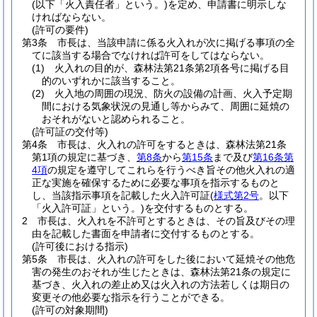
(以下「火入責任者」という。)
を定め、申請書に明示しな
ければならない。
(許可の要件)
第3条
市長は、当該申請に係る火入れが次に掲げる事項の全
てに該当する場合でなければ許可をしてはならない。
(1)
火入れの目的が、森林法第21条第2項各号に掲げる目
的のいずれかに該当すること。
(2)
火入地の周囲の現況、防火の設備の計画、火入予定期
間における気象状況の見通し等からみて、周囲に延焼の
おそれがないと認められること。
(許可証の交付等)
第4条
市長は、火入れの許可をするときは、森林法第21条
第1項の規定に基づき、
第8条
から
第15条
まで及び
第16条第
4項
の規定を遵守してこれらを行うべき旨その他火入れの適
正な実施を確保するために必要な事項を指示するものと
し、当該指示事項を記載した火入許可証
(
様式第2号
。以下
「火入許可証」という。)
を交付するものとする。
2
市長は、火入れを不許可とするときは、その旨及びその理
由を記載した書面を申請者に交付するものとする。
(許可後における指示)
第5条
市長は、火入れの許可をした後において延焼その他危
害の発生のおそれが生じたときは、森林法第21条の規定に
基づき、火入れの差止め又は火入れの方法若しくは期日の
変更その他必要な指示を行うことができる。
(許可の対象期間)