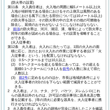
(防火帯の設置)
第11条
火入責任者は、火入地の周囲に幅5メートル以上
(火
入地が傾斜地である場合におけるその上側又は風勢のある
場合における風下に当たる部分については10メートル以上)
の防火帯を設け、その防火帯の中の立木その他の可燃物を
除去し、延焼のおそれがないようにしなければならない。
2
前項
の防火帯は、河川、湖沼、溝、堰等によって防火帯と
同等の効果が認められる場合は、その設置を省略すること
ができる。
(火入従事者)
第12条
火入者は、火入れに当たっては、1回の火入れの面
積に応じ、次のとおり火入れの作業に従事する者
(以下「火
入従事者」という。)
を配置しなければならない。
(1)
0.5ヘクタールまでは10人以上
(2)
0.5ヘクタールを超える場合にあっては、その超える
面積0.1ヘクタールにつき1人を
前号
の人数に加えて得た
人数以上
(3)
前2号
に定めるもののほか、市長は地域的条件により
火入従事者の3分の1を下らない範囲で減員することがで
きる。
2
火入者は、ノコ、ナタ、クワ、バケツ、ヌレムシロ
(これ
らの器具以外のものは、許可証の指示事項に器具名及び数
量を記載する。)
等の消火に必要な器具を、火入従事者に携
行させなければならない。
3
火入責任者は、火入れの跡地が完全に消火したことを確認