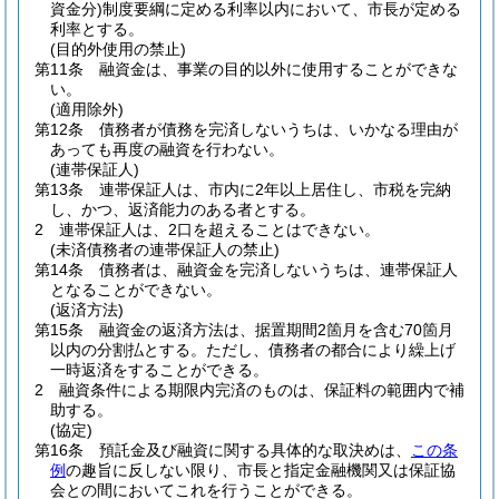
資金分)
制度要綱に定める利率以内において、市長が定める
利率とする。
(目的外使用の禁止)
第11条
融資金は、事業の目的以外に使用することができな
い。
(適用除外)
第12条
債務者が債務を完済しないうちは、いかなる理由が
あっても再度の融資を行わない。
(連帯保証人)
第13条
連帯保証人は、市内に2年以上居住し、市税を完納
し、かつ、返済能力のある者とする。
2
連帯保証人は、2口を超えることはできない。
(未済債務者の連帯保証人の禁止)
第14条
債務者は、融資金を完済しないうちは、連帯保証人
となることができない。
(返済方法)
第15条
融資金の返済方法は、据置期間2箇月を含む70箇月
以内の分割払とする。
ただし、債務者の都合により繰上げ
一時返済をすることができる。
2
融資条件による期限内完済のものは、保証料の範囲内で補
助する。
(協定)
第16条
預託金及び融資に関する具体的な取決めは、
この条
例
の趣旨に反しない限り、市長と指定金融機関又は保証協
会との間においてこれを行うことができる。