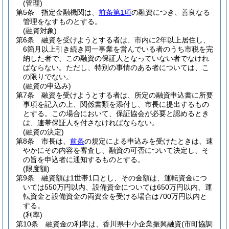
(管理)
第5条
指定金融機関は、
前条第1項
の融資につき、善良なる
管理をなすものとする。
(融資対象)
第6条
融資を受けようとする者は、市内に2年以上居住し、
6箇月以上引き続き同一事業を営んでいる者のうち市税を完
納した者で、この融資の保証人となっていない者でなけれ
ばならない。
ただし、特別の事情のある者については、こ
の限りでない。
(融資の申込み)
第7条
融資を受けようとする者は、所定の融資申込書に所要
事項を記入の上、関係書類を添付し、市長に提出するもの
とする。
この場合において、保証協会が必要と認めるとき
は、連帯保証人を付さなければならない。
(融資の決定)
第8条
市長は、
前条
の規定による申込みを受けたときは、速
やかにその内容を審査し、融資の可否について決定し、そ
の旨を申込者に通知するものとする。
(限度額)
第9条
融資額は1世帯1口とし、その金額は、運転資金につ
いては550万円以内、設備資金については650万円以内、運
転資金と設備資金の両資金を受ける場合は700万円以内と
する。
(利率)
第10条
融資金の利率は、香川県中小企業振興融資
(市町協調