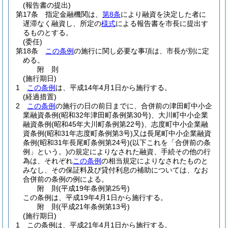
(報告書の提出)
第17条
指定金融機関は、
第8条
により融資を決定した者に
遅滞なく融資し、所定の
様式
による報告書を市長に提出す
るものとする。
(委任)
第18条
この条例
の施行に関し必要な事項は、市長が別に定
める。
附
則
(施行期日)
1
この条例
は、平成14年4月1日から施行する。
(経過措置)
2
この条例
の施行の日の前日までに、合併前の津田町中小企
業融資条例
(昭和32年津田町条例第30号)
、大川町中小企業
融資条例
(昭和45年大川町条例第22号)
、志度町中小企業融
資条例
(昭和31年志度町条例第3号)
又は長尾町中小企業融資
条例
(昭和31年長尾町条例第24号)
(以下これを「合併前の条
例」という。)
の規定によりなされた融資、手続その他の行
為は、それぞれ
この条例
の相当規定によりなされたものと
みなし、その保証料及び貸付利息の補助については、なお
合併前の条例の例による。
附
則
(平成19年
条例第25号)
この条例は、平成19年4月1日から施行する。
附
則
(平成21年
条例第13号)
(施行期日)
1
この条例は、平成21年4月1日から施行する。