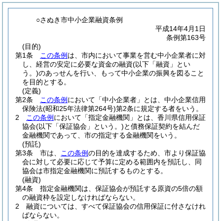
○さぬき市中小企業融資条例
平成14年4月1日
条例第163号
(目的)
第1条
この条例
は、市内において事業を営む中小企業者に対
し、経営の安定に必要な資金の融資
(以下「融資」とい
う。)
のあっせんを行い、もって中小企業の振興を図ること
を目的とする。
(定義)
第2条
この条例
において「中小企業者」とは、中小企業信用
保険法
(昭和25年法律第264号)
第2条に規定する者をいう。
2
この条例
において「指定金融機関」とは、香川県信用保証
協会
(以下「保証協会」という。)
と債務保証契約を結んだ
金融機関であって、市の指定する金融機関をいう。
(預託)
第3条
市は、
この条例
の目的を達成するため、市より保証協
会に対して必要に応じて予算に定める範囲内を預託し、同
協会は市指定金融機関に預託するものとする。
(融資)
第4条
指定金融機関は、保証協会が預託する原資の5倍の額
の融資枠を設定しなければならない。
2
融資については、すべて保証協会の信用保証に付さなけれ
ばならない。