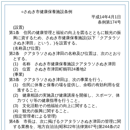
○さぬき市健康保養施設条例
平成14年4月1日
条例第174号
(設置)
第1条
住民の健康管理と福祉の向上を図るとともに観光の振
興に資するため、さぬき市健康保養施設
(以下「クアタラソ
さぬき津田」という。)
を設置する。
(名称及び位置)
第2条
クアタラソさぬき津田の名称及び位置は、次のとおり
とする。
(1)
名称 さぬき市健康保養施設クアタラソさぬき津田
(2)
位置 さぬき市津田町鶴羽24番地2
(事業)
第3条
クアタラソさぬき津田は、次の事業を行う。
(1)
住民に休養と保養の場を提供し、余暇の有効利用を促
進すること。
(2)
健康相談の実施及び健康講座を開催し、スポーツ、体
力づくり等の健康指導を行うこと。
(3)
文化活動その他福祉の向上に関すること。
(4)
観光の振興に関すること。
(指定管理者による管理)
第4条
市長は、次に掲げるクアタラソさぬき津田の管理に関
する業務を、地方自治法
(昭和22年法律第67号)
第244条の2