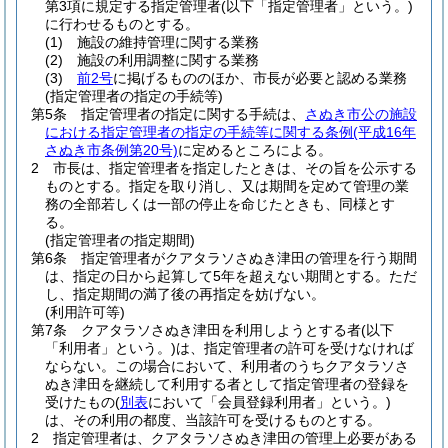
第3項に規定する指定管理者
(以下「指定管理者」という。)
に行わせるものとする。
(1)
施設の維持管理に関する業務
(2)
施設の利用調整に関する業務
(3)
前2号
に掲げるもののほか、市長が必要と認める業務
(指定管理者の指定の手続等)
第5条
指定管理者の指定に関する手続は、
さぬき市公の施設
における指定管理者の指定の手続等に関する条例
(平成16年
さぬき市条例第20号)
に定めるところによる。
2
市長は、指定管理者を指定したときは、その旨を公示する
ものとする。
指定を取り消し、又は期間を定めて管理の業
務の全部若しくは一部の停止を命じたときも、同様とす
る。
(指定管理者の指定期間)
第6条
指定管理者がクアタラソさぬき津田の管理を行う期間
は、指定の日から起算して5年を超えない期間とする。
ただ
し、指定期間の満了後の再指定を妨げない。
(利用許可等)
第7条
クアタラソさぬき津田を利用しようとする者
(以下
「利用者」という。)
は、指定管理者の許可を受けなければ
ならない。
この場合において、利用者のうちクアタラソさ
ぬき津田を継続して利用する者として指定管理者の登録を
受けたもの
(
別表
において「会員登録利用者」という。)
は、その利用の都度、当該許可を受けるものとする。
2
指定管理者は、クアタラソさぬき津田の管理上必要がある