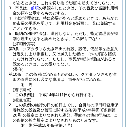
があるときは、これを切り捨てた額)
を超えてはならない。
3
市長は、
前項
の承認をしたときは、その旨及び当該利用料
金の額を公示するものとする。
4
指定管理者は、特に必要があると認めたときは、あらかじ
め市長の承認を受けて、利用料金を減額し、又は免除する
ことができる。
5
既納の利用料金は、還付しない。
ただし、指定管理者が特
別な理由があると認めたときは、この限りでない。
(損害賠償等)
第9条
クアタラソさぬき津田の施設、設備、備品等を故意又
は過失により損傷し、又は滅失した者は、その損害を賠償
しなければならない。
ただし、市長が特別の理由があると
認めるときは、この限りでない。
(委任)
第10条
この条例に定めるもののほか、クアタラソさぬき津
田の管理に関し必要な事項は、市長が別に定める。
附
則
(施行期日)
1
この条例は、平成14年4月1日から施行する。
(経過措置)
2
この条例の施行の日の前日までに、合併前の津田町健康保
養施設の設置及び管理に関する条例
(平成4年津田町条例第
20号)
の規定によりなされた処分、手続その他の行為は、こ
の条例の相当規定によりなされたものとみなす。
附
則
(平成15年
条例第54号)