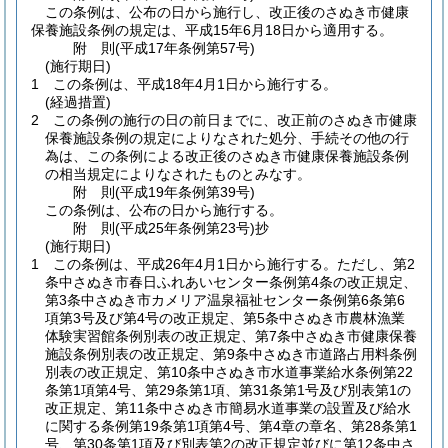
この条例は、公布の日から施行し、改正後のさぬき市健康
保養施設条例の規定は、平成15年6月18日から適用する。
附
則
(平成17年
条例第57号)
(施行期日)
1
この条例は、平成18年4月1日から施行する。
(経過措置)
2
この条例の施行の日の前日までに、改正前のさぬき市健康
保養施設条例の規定によりなされた処分、手続その他の行
為は、この条例による改正後のさぬき市健康保養施設条例
の相当規定によりなされたものとみなす。
附
則
(平成19年
条例第39号)
この条例は、公布の日から施行する。
附
則
(平成25年
条例第23号)
抄
(施行期日)
1
この条例は、平成26年4月1日から施行する。
ただし、第2
条中さぬき市春日ふれあいセンター条例第4条の改正規定、
第3条中さぬき市カメリア温泉福祉センター条例第6条第6
項第3号及び第4号の改正規定、第5条中さぬき市農林漁業
体験実習館条例別表の改正規定、第7条中さぬき市健康保養
施設条例別表の改正規定、第9条中さぬき市道路占用料条例
別表の改正規定、第10条中さぬき市水道事業給水条例第22
条第1項第4号、第29条第1項、第31条第1号及び別表第1の
改正規定、第11条中さぬき市簡易水道事業の設置及び給水
に関する条例第19条第1項第4号、第4章の章名、第28条第1
号、第30条第1項及び別表第2の改正規定並びに第12条中さ