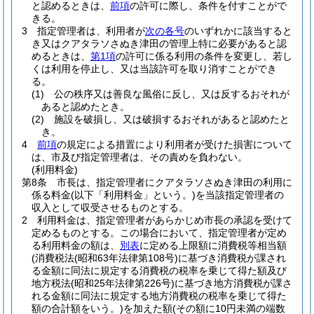
と認めるときは、
前項
の許可に際し、条件を付すことがで
きる。
3
指定管理者は、利用者が
次の各号
のいずれかに該当すると
き又はクアタラソさぬき津田の管理上特に必要があると認
めるときは、
第1項
の許可に係る利用の条件を変更し、若し
くは利用を停止し、又は当該許可を取り消すことができ
る。
(1)
公の秩序又は善良な風俗に反し、又は反するおそれが
あると認めたとき。
(2)
施設を破損し、又は破損するおそれがあると認めたと
き。
4
前項
の規定による措置により利用者が受けた損害について
は、市及び指定管理者は、その責めを負わない。
(利用料金)
第8条
市長は、指定管理者にクアタラソさぬき津田の利用に
係る料金
(以下「利用料金」という。)
を当該指定管理者の
収入として収受させるものとする。
2
利用料金は、指定管理者があらかじめ市長の承認を受けて
定めるものとする。
この場合において、指定管理者が定め
る利用料金の額は、
別表
に定める上限額に消費税等相当額
(消費税法
(昭和63年法律第108号)
に基づき消費税が課され
る金額に同法に規定する消費税の税率を乗じて得た額及び
地方税法
(昭和25年法律第226号)
に基づき地方消費税が課さ
れる金額に同法に規定する地方消費税の税率を乗じて得た
額の合計額をいう。)
を加えた額
(その額に10円未満の端数