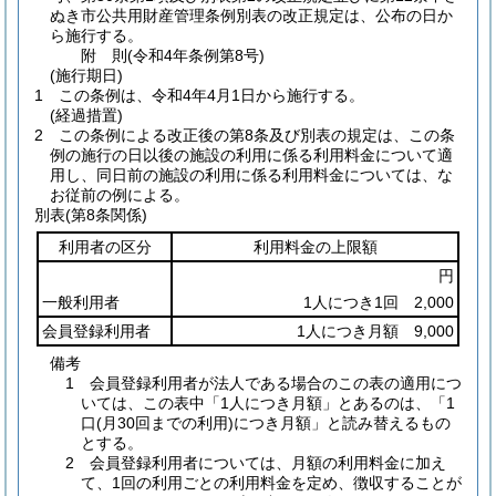
ぬき市公共用財産管理条例別表の改正規定は、公布の日か
ら施行する。
附
則
(令和4年
条例第8号)
(施行期日)
1
この条例は、令和4年4月1日から施行する。
(経過措置)
2
この条例による改正後の第8条及び別表の規定は、この条
例の施行の日以後の施設の利用に係る利用料金について適
用し、同日前の施設の利用に係る利用料金については、な
お従前の例による。
別表
(第8条関係)
利用者の区分
利用料金の上限額
円
一般利用者
1人につき1回 2,000
会員登録利用者
1人につき月額 9,000
備考
1 会員登録利用者が法人である場合のこの表の適用につ
いては、この表中「1人につき月額」とあるのは、「1
口(月30回までの利用)につき月額」と読み替えるもの
とする。
2 会員登録利用者については、月額の利用料金に加え
て、1回の利用ごとの利用料金を定め、徴収することが