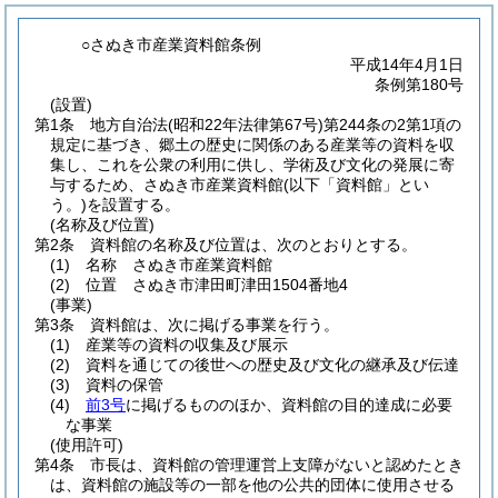
○さぬき市産業資料館条例
平成14年4月1日
条例第180号
(設置)
第1条
地方自治法
(昭和22年法律第67号)
第244条の2第1項の
規定に基づき、郷土の歴史に関係のある産業等の資料を収
集し、これを公衆の利用に供し、学術及び文化の発展に寄
与するため、さぬき市産業資料館
(以下「資料館」とい
う。)
を設置する。
(名称及び位置)
第2条
資料館の名称及び位置は、次のとおりとする。
(1)
名称 さぬき市産業資料館
(2)
位置 さぬき市津田町津田1504番地4
(事業)
第3条
資料館は、次に掲げる事業を行う。
(1)
産業等の資料の収集及び展示
(2)
資料を通じての後世への歴史及び文化の継承及び伝達
(3)
資料の保管
(4)
前3号
に掲げるもののほか、資料館の目的達成に必要
な事業
(使用許可)
第4条
市長は、資料館の管理運営上支障がないと認めたとき
は、資料館の施設等の一部を他の公共的団体に使用させる