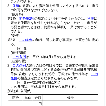
ことができる。
2
前項
の規定により資料館を使用しようとするものは、市長
の許可を受けなければならない。
(使用料)
第5条
前条第2項
の規定により許可を受けたものは、
別表
に
定める使用料を納付しなければならない。
ただし、市長が
必要と認めたときは、使用料を減額し、又は免ずることが
できる。
(委任)
第6条
この条例
の施行に関し必要な事項は、市長が別に定め
る。
附
則
(施行期日)
1
この条例
は、平成14年4月1日から施行する。
(経過措置)
2
この条例
の施行の日の前日までに、合併前の津田町産業資
料館の設置及び管理に関する条例
(平成7年津田町条例第20
号)
の規定によりなされた処分、手続その他の行為は、
この
条例
の相当規定によりなされたものとみなす。
附
則
(平成18年
条例第10号)
この条例は、平成18年4月1日から施行する。
別表
(第5条関係)
区分
単位
金額
備考
円