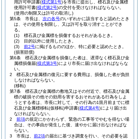
用許可申請書
(
様式第1号
)
を市長に提出し、標石及び金属標
使用許可書
(
様式第2号
)
の交付を受けなければならない。
(使用の制限又は許可の取消し)
第5条
市長は、
次の各号
のいずれかに該当すると認めたとき
は、その使用を制限し、又は許可を取り消すことができ
る。
(1)
標石及び金属標を損傷するおそれがあるとき。
(2)
目的以外に使用したとき。
(3)
前2号
に掲げるもののほか、特に必要と認めたとき。
(損害賠償)
第6条
標石及び金属標を損傷した者は、遅滞なく標石及び金
属標損傷届
(
様式第3号
)
により市長に届け出なければならな
い。
2
標石及び金属標の復元に要する費用は、損傷した者が負担
しなければならない。
(移転)
第7条
標石及び金属標の敷地又はその付近で、標石及び金属
標の破損その他その効用を害するおそれがある行為をしよ
うとする者は、市長に対して、その行為の1箇月前までに標
石及び金属標移転
(仮移転)
申請書
(
様式第4号
)
により届け出
なければならない。
2
前項
の規定にかかわらず、緊急の工事等でやむを得ない場
合は、その事由が発生した後、速やかに届け出なければな
らない。
3
市長は、
前2項
の届出に基づき調査を行い、その必要を認