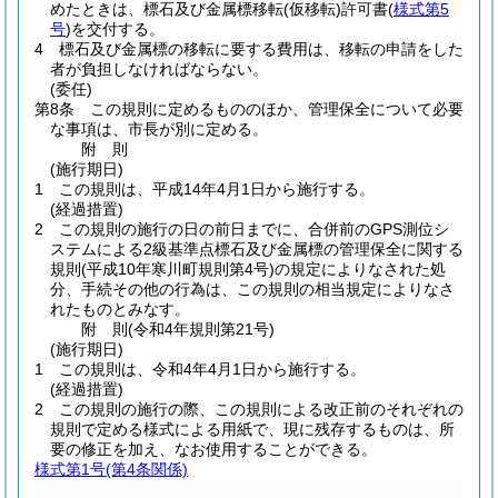
めたときは、標石及び金属標移転
(仮移転)
許可書
(
様式第5
号
)
を交付する。
4
標石及び金属標の移転に要する費用は、移転の申請をした
者が負担しなければならない。
(委任)
第8条
この規則に定めるもののほか、管理保全について必要
な事項は、市長が別に定める。
附
則
(施行期日)
1
この規則は、平成14年4月1日から施行する。
(経過措置)
2
この規則の施行の日の前日までに、合併前のGPS測位シ
ステムによる2級基準点標石及び金属標の管理保全に関する
規則
(平成10年寒川町規則第4号)
の規定によりなされた処
分、手続その他の行為は、この規則の相当規定によりなさ
れたものとみなす。
附
則
(令和4年
規則第21号)
(施行期日)
1
この規則は、令和4年4月1日から施行する。
(経過措置)
2
この規則の施行の際、この規則による改正前のそれぞれの
規則で定める様式による用紙で、現に残存するものは、所
要の修正を加え、なお使用することができる。
様式第1号
(第4条関係)