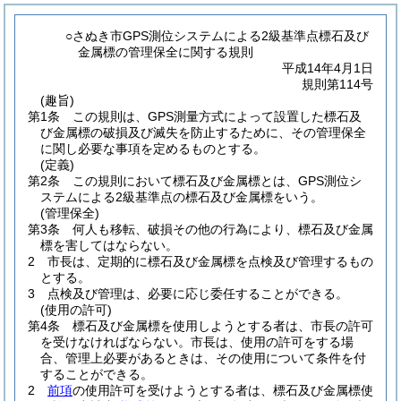
○さぬき市GPS測位システムによる2級基準点標石及び
金属標の管理保全に関する規則
平成14年4月1日
規則第114号
(趣旨)
第1条
この規則は、GPS測量方式によって設置した標石及
び金属標の破損及び滅失を防止するために、その管理保全
に関し必要な事項を定めるものとする。
(定義)
第2条
この規則において標石及び金属標とは、GPS測位シ
ステムによる2級基準点の標石及び金属標をいう。
(管理保全)
第3条
何人も移転、破損その他の行為により、標石及び金属
標を害してはならない。
2
市長は、定期的に標石及び金属標を点検及び管理するもの
とする。
3
点検及び管理は、必要に応じ委任することができる。
(使用の許可)
第4条
標石及び金属標を使用しようとする者は、市長の許可
を受けなければならない。
市長は、使用の許可をする場
合、管理上必要があるときは、その使用について条件を付
することができる。
2
前項
の使用許可を受けようとする者は、標石及び金属標使