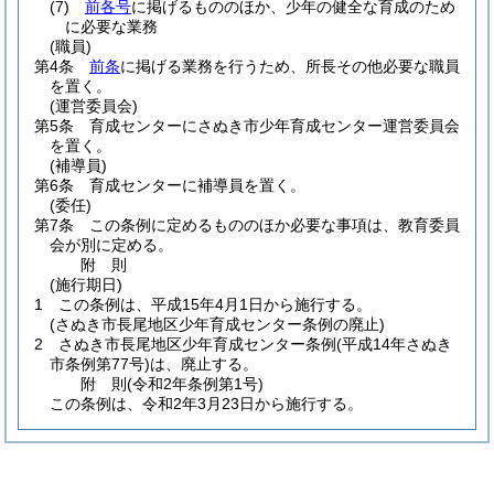
(7)
前各号
に掲げるもののほか、少年の健全な育成のため
に必要な業務
(職員)
第4条
前条
に掲げる業務を行うため、所長その他必要な職員
を置く。
(運営委員会)
第5条
育成センターにさぬき市少年育成センター運営委員会
を置く。
(補導員)
第6条
育成センターに補導員を置く。
(委任)
第7条
この条例に定めるもののほか必要な事項は、教育委員
会が別に定める。
附
則
(施行期日)
1
この条例は、平成15年4月1日から施行する。
(さぬき市長尾地区少年育成センター条例の廃止)
2
さぬき市長尾地区少年育成センター条例
(平成14年さぬき
市条例第77号)
は、廃止する。
附
則
(令和2年
条例第1号)
この条例は、令和2年3月23日から施行する。