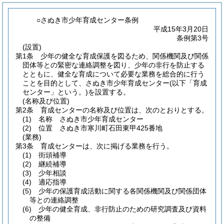
○さぬき市少年育成センター条例
平成15年3月20日
条例第3号
(設置)
第1条
少年の健全な育成保護を図るため、関係機関及び関係
団体等との緊密な連絡調整を図り、少年の非行を防止する
とともに、健全な育成について必要な業務を総合的に行う
ことを目的として、さぬき市少年育成センター
(以下「育成
センター」という。)
を設置する。
(名称及び位置)
第2条
育成センターの名称及び位置は、次のとおりとする。
(1)
名称 さぬき市少年育成センター
(2)
位置 さぬき市寒川町石田東甲425番地
(業務)
第3条
育成センターは、次に掲げる業務を行う。
(1)
街頭補導
(2)
継続補導
(3)
少年相談
(4)
適応指導
(5)
少年の保護育成活動に関する各関係機関及び関係団体
等との連絡調整
(6)
少年の健全育成、非行防止のための研究調査及び資料
の整備