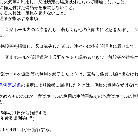
に火気等を利用し、又は所定の場所以外において喫煙しないこと。
に備え付けた備品等を移動しないこと。
する人員は、定員を超えないこと。
理者が指示する事項
は、音楽ホール内の秩序を乱し、若しくは他の入館者に迷惑を及ぼし、
る。
の施設等を損壊し、又は滅失した者は、速やかに指定管理者に届け出て
は、音楽ホールの管理運営上必要があると認めるときは、施設等の維持
音楽ホールの施設等の利用を終了したときは、直ちに係員に届け出なけ
条例第14条
の規定により原状に回復したときは、係員の点検を受けなけ
定めるもののほか、音楽ホールの利用の申請手続その他音楽ホールの管
る。
5年4月1日から施行する。
7年
教委規則第6号)
18年4月1日から施行する。