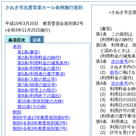
さぬき市志度音楽ホール条例施行規則
○さぬき市志
平成15年3月20日 教育委員会規則第2号
(趣旨)
(令和3年11月25日施行)
第1条
この規則は
(利用料金の納付)
条項目次
沿革
第2条
利用者は、
本則
と認めるときは、
第1条
(趣旨)
(利用料金の減免条
第2条
(利用料金の納付)
第3条
次の各号
の
第3条
(利用料金の減免条件)
(1)
さぬき市内の
第4条
(利用料金の還付)
(2)
前号
に掲げる
第5条
(利用者の遵守事項)
(利用料金の還付)
第6条
(入館の禁止等)
第4条
次の各号
の
第7条
(損壊の届出等)
(1)
利用料金を納
第8条
(管理上の指示)
(2)
利用日の30
第9条
(利用終了の届出)
(3)
利用日の15
第10条
(原状回復の点検)
(4)
利用日の5日
第11条
(その他)
(5)
利用許可の変
附則
(利用者の遵守事項
附則
(平成17年教委規則第6号)
第5条
利用者は、
附則
(令和3年教委規則第3号)
(1)
利用の許可を
附則
(令和3年教委規則第7号)
(2)
許可を受けず