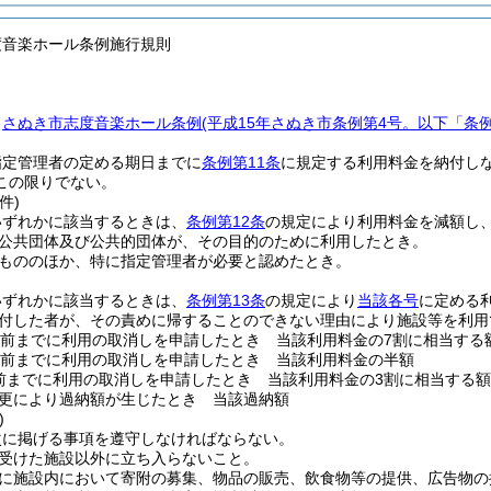
度音楽ホール条例施行規則
、
さぬき市志度音楽ホール条例
(平成15年さぬき市条例第4号。以下「条
指定管理者の定める期日までに
条例第11条
に規定する利用料金を納付し
この限りでない。
件)
いずれかに該当するときは、
条例第12条
の規定により利用料金を減額し
公共団体及び公共的団体が、その目的のために利用したとき。
もののほか、特に指定管理者が必要と認めたとき。
いずれかに該当するときは、
条例第13条
の規定により
当該各号
に定める
付した者が、その責めに帰することのできない理由により施設等を利用
日前までに利用の取消しを申請したとき 当該利用料金の7割に相当する
日前までに利用の取消しを申請したとき 当該利用料金の半額
前までに利用の取消しを申請したとき 当該利用料金の3割に相当する額
更により過納額が生じたとき 当該過納額
)
次に掲げる事項を遵守しなければならない。
受けた施設以外に立ち入らないこと。
に施設内において寄附の募集、物品の販売、飲食物等の提供、広告物の