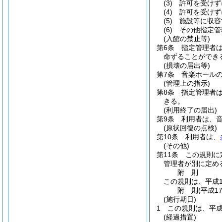
(3)
許可を受けず
(4)
許可を受けず
(5)
施設等に収容
(6)
その他指定管
(入館の禁止等)
第6条
指定管理者
命ずることができ
(損壊の届出等)
第7条
音楽ホール
(管理上の指示)
第8条
指定管理者
きる。
(利用終了の届出)
第9条
利用者は、
(原状回復の点検)
第10条
利用者は、
(その他)
第11条
この規則に
管理者が別に定め
附
則
この規則は、平成1
附
則
(平成1
(施行期日)
1
この規則は、平成
(経過措置)