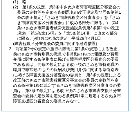
(1)
略
(2)
第1条の規定、第3条中さぬき市障害程度区分審査会の
委員の定数等を定める条例題名の改正規定及び同条例第1
条の改正規定
(「さぬき市障害程度区分審査会」を「さぬ
き市障害支援区分審査会」に改める部分に限る。)
、第4
条中さぬき市障害者就労支援施設条例第3条第1号の改正
規定
(「第5条第15項」を「第5条第14項」に改める部分
に限る。)
並びに次項の規定 平成26年4月1日
(障害程度区分審査会の委員に関する経過措置)
2
前項第2号の規定の施行の際現に第1条の規定による改正
前のさぬき市特別職の職員で非常勤のものの報酬及び費用
弁償に関する条例別表に掲げる障害程度区分審査会の委員
である者は、同条の規定による改正後のさぬき市特別職の
職員で非常勤のものの報酬及び費用弁償に関する条例別表
に掲げる障害支援区分審査会の委員と、第3条の規定による
改正前のさぬき市障害程度区分審査会の委員の定数等を定
める条例第1条に規定するさぬき市障害程度区分審査会の委
員は、第3条の規定による改正後のさぬき市障害支援区分審
査会の委員の定数等を定める条例第1条に規定するさぬき市
障害支援区分審査会の委員とみなす。