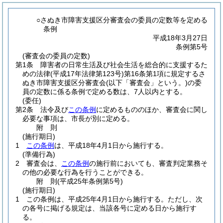
○さぬき市障害支援区分審査会の委員の定数等を定める
条例
平成18年3月27日
条例第5号
(審査会の委員の定数)
第1条
障害者の日常生活及び社会生活を総合的に支援するた
めの法律
(平成17年法律第123号)
第16条第1項に規定するさ
ぬき市障害支援区分審査会
(以下「審査会」という。)
の委
員の定数に係る条例で定める数は、7人以内とする。
(委任)
第2条
法令及び
この条例
に定めるもののほか、審査会に関し
必要な事項は、市長が別に定める。
附
則
(施行期日)
1
この条例
は、平成18年4月1日から施行する。
(準備行為)
2
審査会は、
この条例
の施行前においても、審査判定業務そ
の他の必要な行為を行うことができる。
附
則
(平成25年
条例第5号)
(施行期日)
1
この条例は、平成25年4月1日から施行する。
ただし、次
の各号に掲げる規定は、当該各号に定める日から施行す
る。