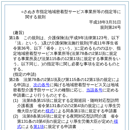
○さぬき市指定地域密着型サービス事業所等の指定等に
関する規則
平成18年3月31日
規則第24号
(趣旨)
第1条
この規則は、介護保険法
(平成9年法律第123号。以下
「法」という。)
及び介護保険法施行規則
(平成11年厚生省
令第36号。以下「省令」という。)
に定めるもののほか、指
定地域密着型サービス事業所等
(法第78条の2第1項に規定
する事業所及び法第115条の12第1項に規定する事業所をい
う。以下同じ。)
の指定等に関し必要な事項を定めるものと
する。
(指定の申請)
第2条
法第78条の2第1項及び第115条の12第1項の規定によ
る申請は、
次の各号
に掲げる地域密着型サービス又は地域
密着型介護予防サービスの種類に応じ、
当該各号
に定める
申請書により行うものとする。
(1)
法第8条第15項に規定する定期巡回・随時対応型訪問
介護看護 省令第131条の2の2第4項の規定により厚生労
働大臣が定めた
様式
による同条第1項に規定する申請書
(2)
法第8条第16項に規定する夜間対応型訪問介護 省令
第131条の3第4項の規定により厚生労働大臣が定めた
様
式
による
第1項
に規定する申請書