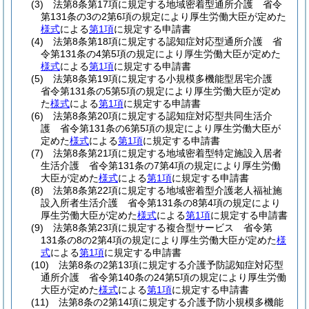
(3)
法第8条第17項に規定する地域密着型通所介護 省令
第131条の3の2第6項の規定により厚生労働大臣が定めた
様式
による
第1項
に規定する申請書
(4)
法第8条第18項に規定する認知症対応型通所介護 省
令第131条の4第5項の規定により厚生労働大臣が定めた
様式
による
第1項
に規定する申請書
(5)
法第8条第19項に規定する小規模多機能型居宅介護
省令第131条の5第5項の規定により厚生労働大臣が定め
た
様式
による
第1項
に規定する申請書
(6)
法第8条第20項に規定する認知症対応型共同生活介
護 省令第131条の6第5項の規定により厚生労働大臣が
定めた
様式
による
第1項
に規定する申請書
(7)
法第8条第21項に規定する地域密着型特定施設入居者
生活介護 省令第131条の7第4項の規定により厚生労働
大臣が定めた
様式
による
第1項
に規定する申請書
(8)
法第8条第22項に規定する地域密着型介護老人福祉施
設入所者生活介護 省令第131条の8第4項の規定により
厚生労働大臣が定めた
様式
による
第1項
に規定する申請書
(9)
法第8条第23項に規定する複合型サービス 省令第
131条の8の2第4項の規定により厚生労働大臣が定めた
様
式
による
第1項
に規定する申請書
(10)
法第8条の2第13項に規定する介護予防認知症対応型
通所介護 省令第140条の24第5項の規定により厚生労働
大臣が定めた
様式
による
第1項
に規定する申請書
(11)
法第8条の2第14項に規定する介護予防小規模多機能