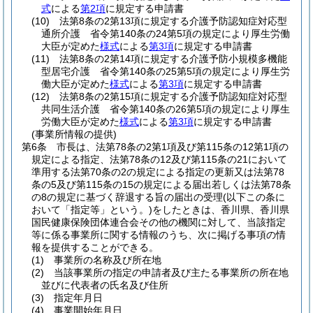
式
による
第2項
に規定する申請書
(10)
法第8条の2第13項に規定する介護予防認知症対応型
通所介護 省令第140条の24第5項の規定により厚生労働
大臣が定めた
様式
による
第3項
に規定する申請書
(11)
法第8条の2第14項に規定する介護予防小規模多機能
型居宅介護 省令第140条の25第5項の規定により厚生労
働大臣が定めた
様式
による
第3項
に規定する申請書
(12)
法第8条の2第15項に規定する介護予防認知症対応型
共同生活介護 省令第140条の26第5項の規定により厚生
労働大臣が定めた
様式
による
第3項
に規定する申請書
(事業所情報の提供)
第6条
市長は、法第78条の2第1項及び第115条の12第1項の
規定による指定、法第78条の12及び第115条の21において
準用する法第70条の2の規定による指定の更新又は法第78
条の5及び第115条の15の規定による届出若しくは法第78条
の8の規定に基づく辞退する旨の届出の受理
(以下この条に
おいて「指定等」という。)
をしたときは、香川県、香川県
国民健康保険団体連合会その他の機関に対して、当該指定
等に係る事業所に関する情報のうち、次に掲げる事項の情
報を提供することができる。
(1)
事業所の名称及び所在地
(2)
当該事業所の指定の申請者及び主たる事業所の所在地
並びに代表者の氏名及び住所
(3)
指定年月日
(4)
事業開始年月日