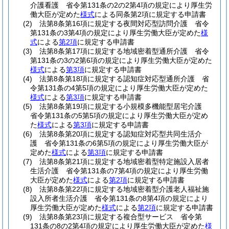
介護看護 省令第131条の2の2第4項の規定により厚生労
働大臣が定めた
様式
による同条第2項に規定する申請書
(2)
法第8条第16項に規定する夜間対応型訪問介護 省令
第131条の3第4項の規定により厚生労働大臣が定めた
様
式
による
第2項
に規定する申請書
(3)
法第8条第17項に規定する地域密着型通所介護 省令
第131条の3の2第6項の規定により厚生労働大臣が定めた
様式
による
第3項
に規定する申請書
(4)
法第8条第18項に規定する認知症対応型通所介護 省
令第131条の4第5項の規定により厚生労働大臣が定めた
様式
による
第3項
に規定する申請書
(5)
法第8条第19項に規定する小規模多機能型居宅介護
省令第131条の5第5項の規定により厚生労働大臣が定め
た
様式
による
第3項
に規定する申請書
(6)
法第8条第20項に規定する認知症対応型共同生活介
護 省令第131条の6第5項の規定により厚生労働大臣が
定めた
様式
による
第3項
に規定する申請書
(7)
法第8条第21項に規定する地域密着型特定施設入居者
生活介護 省令第131条の7第4項の規定により厚生労働
大臣が定めた
様式
による
第2項
に規定する申請書
(8)
法第8条第22項に規定する地域密着型介護老人福祉施
設入所者生活介護 省令第131条の8第4項の規定により
厚生労働大臣が定めた
様式
による
第2項
に規定する申請書
(9)
法第8条第23項に規定する複合型サービス 省令第
131条の8の2第4項の規定により厚生労働大臣が定めた
様