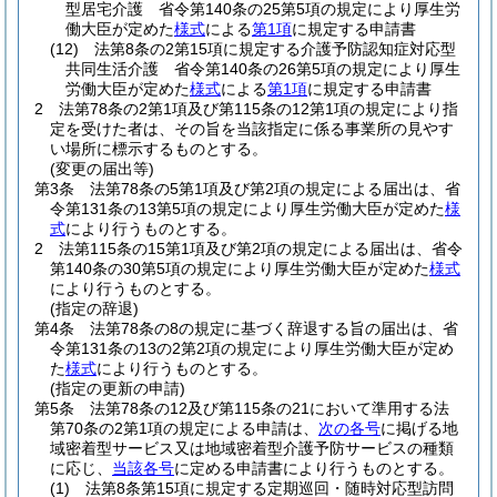
型居宅介護 省令第140条の25第5項の規定により厚生労
働大臣が定めた
様式
による
第1項
に規定する申請書
(12)
法第8条の2第15項に規定する介護予防認知症対応型
共同生活介護 省令第140条の26第5項の規定により厚生
労働大臣が定めた
様式
による
第1項
に規定する申請書
2
法第78条の2第1項及び第115条の12第1項の規定により指
定を受けた者は、その旨を当該指定に係る事業所の見やす
い場所に標示するものとする。
(変更の届出等)
第3条
法第78条の5第1項及び第2項の規定による届出は、省
令第131条の13第5項の規定により厚生労働大臣が定めた
様
式
により行うものとする。
2
法第115条の15第1項及び第2項の規定による届出は、省令
第140条の30第5項の規定により厚生労働大臣が定めた
様式
により行うものとする。
(指定の辞退)
第4条
法第78条の8の規定に基づく辞退する旨の届出は、省
令第131条の13の2第2項の規定により厚生労働大臣が定め
た
様式
により行うものとする。
(指定の更新の申請)
第5条
法第78条の12及び第115条の21において準用する法
第70条の2第1項の規定による申請は、
次の各号
に掲げる地
域密着型サービス又は地域密着型介護予防サービスの種類
に応じ、
当該各号
に定める申請書により行うものとする。
(1)
法第8条第15項に規定する定期巡回・随時対応型訪問