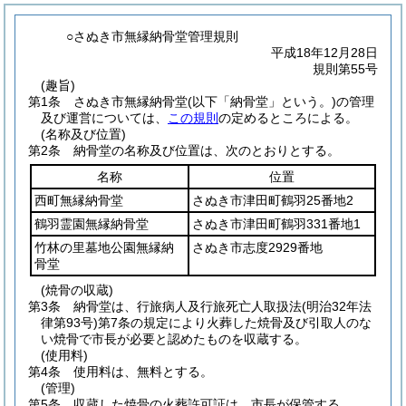
○さぬき市無縁納骨堂管理規則
平成18年12月28日
規則第55号
(趣旨)
第1条
さぬき市無縁納骨堂
(以下「納骨堂」という。)
の管理
及び運営については、
この規則
の定めるところによる。
(名称及び位置)
第2条
納骨堂の名称及び位置は、次のとおりとする。
名称
位置
西町無縁納骨堂
さぬき市津田町鶴羽25番地2
鶴羽霊園無縁納骨堂
さぬき市津田町鶴羽331番地1
竹林の里墓地公園無縁納
さぬき市志度2929番地
骨堂
(焼骨の収蔵)
第3条
納骨堂は、行旅病人及行旅死亡人取扱法
(明治32年法
律第93号)
第7条の規定により火葬した焼骨及び引取人のな
い焼骨で市長が必要と認めたものを収蔵する。
(使用料)
第4条
使用料は、無料とする。
(管理)
第5条
収蔵した焼骨の火葬許可証は、市長が保管する。