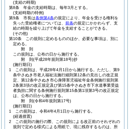
(支給の時期)
第8条
年金の支給時期は、毎年3月とする。
(支給時期の特例)
第9条
市長は
条例第4条
の規定により、年金を受ける権利を
失った受給権者については、
前条
の規定にかかわらず、支
給の時期を繰り上げて年金を支給することができる。
(その他)
第10条
この規則に定めるもののほか、必要な事項は、別に
定める。
附
則
この規則は、公布の日から施行する。
附
則
(平成28年
規則第18号)
抄
(施行期日)
1
この規則は、平成28年4月1日から施行する。
ただし、第9
条中さぬき市老人福祉法施行細則第12条の見出しの改正規
定、第12条中さぬき市心身障害児福祉年金条例施行規則第
2条第3項の改正規定及び第15条中さぬき市下水道事業受益
者負担に関する条例施行規則第15条第1項第3号の改正規定
は、公布の日から施行する。
附
則
(令和4年
規則第17号)
(施行期日)
1
この規則は、令和4年4月1日から施行する。
(経過措置)
2
この規則の施行の際、この規則による改正前のそれぞれの
規則で定める様式による用紙で、現に残存するものは、所