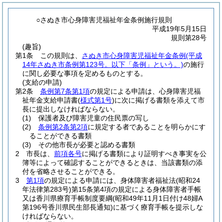
○さぬき市心身障害児福祉年金条例施行規則
平成19年5月15日
規則第28号
(趣旨)
第1条
この規則は、
さぬき市心身障害児福祉年金条例
(平成
14年さぬき市条例第123号。以下「条例」という。)
の施行
に関し必要な事項を定めるものとする。
(支給の申請)
第2条
条例第7条第1項
の規定による申請は、心身障害児福
祉年金支給申請書
(
様式第1号
)
に次に掲げる書類を添えて市
長に提出しなければならない。
(1)
保護者及び障害児童の住民票の写し
(2)
条例第2条第2項
に規定する者であることを明らかにす
ることができる書類
(3)
その他市長が必要と認める書類
2
市長は、
前項各号
に掲げる書類により証明すべき事実を公
簿等によって確認することができるときは、当該書類の添
付を省略させることができる。
3
第1項
の規定による申請には、身体障害者福祉法
(昭和24
年法律第283号)
第15条第4項の規定による身体障害者手帳
又は香川県療育手帳制度要綱
(昭和49年11月1日付け48婦A
第196号香川県民生部長通知)
に基づく療育手帳を提示しな
ければならない。