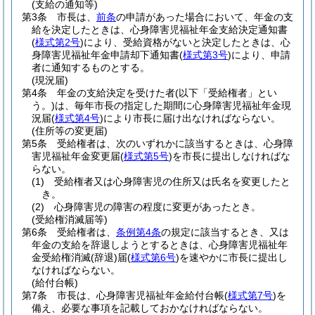
(支給の通知等)
第3条
市長は、
前条
の申請があった場合において、年金の支
給を決定したときは、心身障害児福祉年金支給決定通知書
(
様式第2号
)
により、受給資格がないと決定したときは、心
身障害児福祉年金申請却下通知書
(
様式第3号
)
により、申請
者に通知するものとする。
(現況届)
第4条
年金の支給決定を受けた者
(以下「受給権者」とい
う。)
は、毎年市長の指定した期間に心身障害児福祉年金現
況届
(
様式第4号
)
により市長に届け出なければならない。
(住所等の変更届)
第5条
受給権者は、次のいずれかに該当するときは、心身障
害児福祉年金変更届
(
様式第5号
)
を市長に提出しなければな
らない。
(1)
受給権者又は心身障害児の住所又は氏名を変更したと
き。
(2)
心身障害児の障害の程度に変更があったとき。
(受給権消滅届等)
第6条
受給権者は、
条例第4条
の規定に該当するとき、又は
年金の支給を辞退しようとするときは、心身障害児福祉年
金受給権消滅
(辞退)
届
(
様式第6号
)
を速やかに市長に提出し
なければならない。
(給付台帳)
第7条
市長は、心身障害児福祉年金給付台帳
(
様式第7号
)
を
備え、必要な事項を記載しておかなければならない。