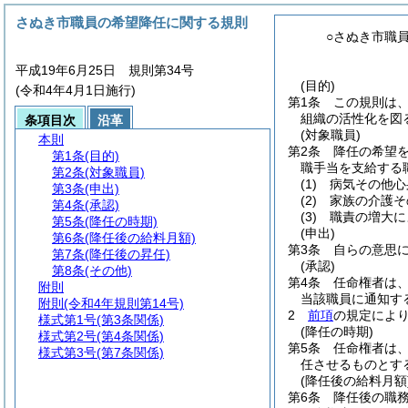
さぬき市職員の希望降任に関する規則
○さぬき市職
平成19年6月25日 規則第34号
(目的)
(令和4年4月1日施行)
第1条
この規則は
組織の活性化を図
条項目次
沿革
(対象職員)
本則
第2条
降任の希望
第1条
(目的)
職手当を支給する
第2条
(対象職員)
(1)
病気その他心
第3条
(申出)
(2)
家族の介護そ
第4条
(承認)
(3)
職責の増大に
第5条
(降任の時期)
(申出)
第6条
(降任後の給料月額)
第3条
自らの意思
第7条
(降任後の昇任)
(承認)
第8条
(その他)
第4条
任命権者は
附則
当該職員に通知す
附則
(令和4年規則第14号)
2
前項
の規定によ
様式第1号
(第3条関係)
(降任の時期)
様式第2号
(第4条関係)
第5条
任命権者は
様式第3号
(第7条関係)
任させるものとす
(降任後の給料月額
第6条
降任後の職