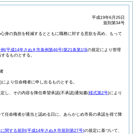
平成19年6月25日
規則第34号
の心身の負担を軽減するとともに職務に対する意欲を高め、もって
条例
(平成14年さぬき市条例第46号)
第21条第1項
の規定により管理
当するものとする。
者
号
)
により任命権者に申し出るものとする。
決定し、その内容を降任希望承認
(不承認)
通知書
(
様式第2号
)
により
いて任命権者が適当と認める日に、あらかじめ市長の承認を得て降
準に関する規則
(平成14年さぬき市規則第27号)
の規定に基づいて、