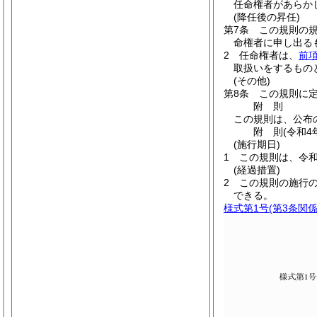
任命権者があらか
(降任後の昇任)
第7条
この規則の
命権者に申し出る
2
任命権者は、
前
取扱いをするもの
(その他)
第8条
この規則に
附
則
この規則は、公布
附
則
(令和4
(施行期日)
1
この規則は、令和
(経過措置)
2
この規則の施行
できる。
様式第1号
(第3条関係