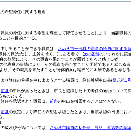
員の希望降任に関する規則
、職員の降任に対する希望を尊重して降任させることにより、当該職員
ることを目的とする。
を申し出ることができる職員は、
さぬき市一般職の職員の給与に関する
職員の職
(ただし、主幹を除く。)
にある者で、
次の各号
のいずれかに該
身の故障により、その職責を果たすことが困難であると感じる者
の他家庭の事情により、その職責を果たすことが困難であると感じる者
より、その職責を果たすことが身体的又は精神的に困難であると感じる
により降任の希望を申し出ようとする職員は、降任希望申出書
(
様式第1
、
前条
の申出があったときは、市長と協議した上で降任の適否について
るものとする。
り降任を承認された職員は、
前条
の申出を撤回することはできない。
、
前条
の規定により降任の希望を承認したときは、当該承認の日後にお
る。
)
務の級及び号給については、
さぬき市職員の初任給、昇格、昇給等の基