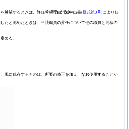
任を希望するときは、降任希望理由消滅申出書
(
様式第3号
)
により任
滅したと認めたときは、当該職員の昇任について他の職員と同様の
に定める。
で、現に残存するものは、所要の修正を加え、なお使用することが