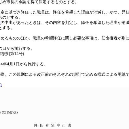
じめ市長の承認を得て決定するものとする。
規定に基づき降任した職員は、降任を希望した理由が消滅し、かつ、昇
ものとする。
項
の申出があったときは、その内容を判定し、降任を希望した理由が消
とする。
定めるもののほか、職員の希望降任に関し必要な事項は、任命権者が別
の日から施行する。
年
規則第14号)
4年4月1日から施行する。
の際、この規則による改正前のそれぞれの規則で定める様式による用紙
)