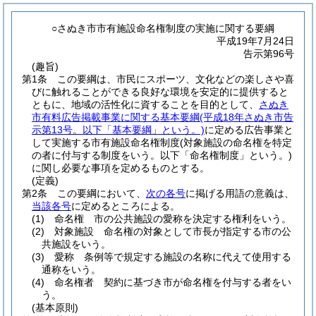
○さぬき市市有施設命名権制度の実施に関する要綱
平成19年7月24日
告示第96号
(趣旨)
第1条
この要綱は、市民にスポーツ、文化などの楽しさや喜
びに触れることができる良好な環境を安定的に提供すると
ともに、地域の活性化に資することを目的として、
さぬき
市有料広告掲載事業に関する基本要綱
(平成18年さぬき市告
示第13号。以下「基本要綱」という。)
に定める広告事業と
して実施する市有施設命名権制度
(対象施設の命名権を特定
の者に付与する制度をいう。以下「命名権制度」という。)
に関し必要な事項を定めるものとする。
(定義)
第2条
この要綱において、
次の各号
に掲げる用語の意義は、
当該各号
に定めるところによる。
(1)
命名権 市の公共施設の愛称を決定する権利をいう。
(2)
対象施設 命名権の対象として市長が指定する市の公
共施設をいう。
(3)
愛称 条例等で規定する施設の名称に代えて使用する
通称をいう。
(4)
命名権者 契約に基づき市が命名権を付与する者をい
う。
(基本原則)