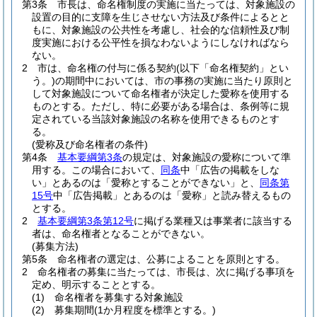
第3条
市長は、命名権制度の実施に当たっては、対象施設の
設置の目的に支障を生じさせない方法及び条件によるとと
もに、対象施設の公共性を考慮し、社会的な信頼性及び制
度実施における公平性を損なわないようにしなければなら
ない。
2
市は、命名権の付与に係る契約
(以下「命名権契約」とい
う。)
の期間中においては、市の事務の実施に当たり原則と
して対象施設について命名権者が決定した愛称を使用する
ものとする。
ただし、特に必要がある場合は、条例等に規
定されている当該対象施設の名称を使用できるものとす
る。
(愛称及び命名権者の条件)
第4条
基本要綱第3条
の規定は、対象施設の愛称について準
用する。
この場合において、
同条
中「広告の掲載をしな
い」とあるのは「愛称とすることができない」と、
同条第
15号
中「広告掲載」とあるのは「愛称」と読み替えるもの
とする。
2
基本要綱第3条第12号
に掲げる業種又は事業者に該当する
者は、命名権者となることができない。
(募集方法)
第5条
命名権者の選定は、公募によることを原則とする。
2
命名権者の募集に当たっては、市長は、次に掲げる事項を
定め、明示することとする。
(1)
命名権者を募集する対象施設
(2)
募集期間
(1か月程度を標準とする。)