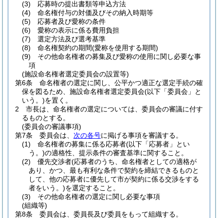
(3)
応募時の提出書類等申込方法
(4)
命名権付与の対価及びその納入時期等
(5)
応募者及び愛称の条件
(6)
愛称の表示に係る費用負担
(7)
選定方法及び選考基準
(8)
命名権契約の期間
(愛称を使用する期間)
(9)
その他命名権者の募集及び愛称の使用に関し必要な事
項
(施設命名権者選定委員会の設置等)
第6条
命名権者の選定に関し、公平かつ適正な選定手続の確
保を図るため、施設命名権者選定委員会
(以下「委員会」と
いう。)
を置く。
2
市長は、命名権者の選定については、委員会の審議に付す
るものとする。
(委員会の審議事項)
第7条
委員会は、
次の各号
に掲げる事項を審議する。
(1)
命名権者の募集に係る応募者
(以下「応募者」とい
う。)
の適格性、提示条件の審査基準に関すること。
(2)
優先交渉者
(応募者のうち、命名権者としての適格が
あり、かつ、最も有利な条件で契約を締結できるものと
して、他の応募者に優先して市が契約に係る交渉をする
者をいう。)
を選定すること。
(3)
その他命名権者の選定に関し必要な事項
(組織等)
第8条
委員会は、委員長及び委員をもって組織する。