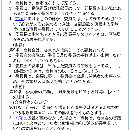
2
委員長は、副市長をもって充てる。
3
委員は、審議監及び総務部長のほか、部長級以上の職にあ
る者で委員長が指名するものをもって充てる。
4
前項
に掲げるもののほか、委員長は、命名権者の選定につ
いて必要があると認めるときは、当該施設を所管する部局
等の担当職員を委員として加えることができる。
5
委員長に事故あるとき又は委員長が欠けたときは、審議監
がその職務を代理する。
(会議)
第9条
委員会は、委員長が招集し、その議長となる。
2
委員会の会議は、委員長及び委員の半数以上が出席しなけ
れば、開くことができない。
3
委員会の議事は、出席した委員の過半数をもって決し、可
否同数のときは、委員長の決するところによる。
4
委員長は、必要に応じ、委員会の会議に関係者の出席を求
め、その意見又は説明を聴くことができる。
(庶務)
第10条
委員会の庶務は、対象施設を所管する課等において
処理する。
(命名権者の決定等)
第11条
市長は、委員会が選定した優先交渉者と命名権契約
に係る必要事項についての協議を行うものとする。
2
前項
の協議が整わなかった場合は、市長は、委員会の審議
において次点となった者と命名権契約に係る必要事項につ
いての協議を行うことができる。