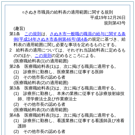
○さぬき市職員の給料表の適用範囲に関する規則
平成19年12月26日
規則第43号
(趣旨)
第1条
この規則
は、
さぬき市一般職の職員の給与に関する条
例
(平成14年さぬき市条例第46号)
第4条
の規定に基づき、給
料表の適用範囲に関し必要な事項を定めるものとする。
2
給料表の適用については、それぞれ当該給料表に定めるも
ののほか、
この規則
の定めるところによる。
(医療職給料表(1)の適用範囲)
第2条
医療職給料表
(1)
は、次に掲げる職員に適用する。
(1)
診療所に勤務し、医療業務に従事する医師
(2)
その他市長の認める者
(医療職給料表(2)の適用範囲)
第3条
医療職給料表
(2)
は、次に掲げる職員に適用する。
(1)
診療所に勤務し、本来の業務に従事する診療放射線技
師、理学療法士及び作業療法士
(2)
その他市長の認める者
(医療職給料表(3)の適用範囲)
第4条
医療職給料表
(3)
は、次に掲げる職員に適用する。
(1)
診療所に勤務し、看護業務に従事する看護師及び准看
護師
(2)
その他市長の認める者