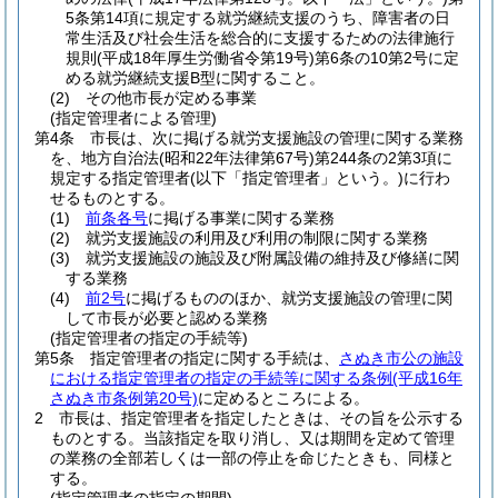
5条第14項に規定する就労継続支援のうち、障害者の日
常生活及び社会生活を総合的に支援するための法律施行
規則
(平成18年厚生労働省令第19号)
第6条の10第2号に定
める就労継続支援B型に関すること。
(2)
その他市長が定める事業
(指定管理者による管理)
第4条
市長は、次に掲げる就労支援施設の管理に関する業務
を、地方自治法
(昭和22年法律第67号)
第244条の2第3項に
規定する指定管理者
(以下「指定管理者」という。)
に行わ
せるものとする。
(1)
前条各号
に掲げる事業に関する業務
(2)
就労支援施設の利用及び利用の制限に関する業務
(3)
就労支援施設の施設及び附属設備の維持及び修繕に関
する業務
(4)
前2号
に掲げるもののほか、就労支援施設の管理に関
して市長が必要と認める業務
(指定管理者の指定の手続等)
第5条
指定管理者の指定に関する手続は、
さぬき市公の施設
における指定管理者の指定の手続等に関する条例
(平成16年
さぬき市条例第20号)
に定めるところによる。
2
市長は、指定管理者を指定したときは、その旨を公示する
ものとする。
当該指定を取り消し、又は期間を定めて管理
の業務の全部若しくは一部の停止を命じたときも、同様と
する。