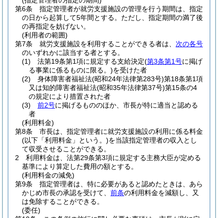
(指定管理者の指定の期間)
第6条
指定管理者が就労支援施設の管理を行う期間は、指定
の日から起算して5年間とする。
ただし、指定期間の満了後
の再指定を妨げない。
(利用者の範囲)
第7条
就労支援施設を利用することができる者は、
次の各号
のいずれかに該当する者とする。
(1)
法第19条第1項に規定する支給決定
(
第3条第1号
に掲げ
る事業に係るものに限る。)
を受けた者
(2)
身体障害者福祉法
(昭和24年法律第283号)
第18条第1項
又は知的障害者福祉法
(昭和35年法律第37号)
第15条の4
の規定により措置された者
(3)
前2号
に掲げるもののほか、市長が特に適当と認める
者
(利用料金)
第8条
市長は、指定管理者に就労支援施設の利用に係る料金
(以下「利用料金」という。)
を当該指定管理者の収入とし
て収受させることができる。
2
利用料金は、法第29条第3項に規定する主務大臣が定める
基準により算定した費用の額とする。
(利用料金の減免)
第9条
指定管理者は、特に必要があると認めたときは、あら
かじめ市長の承認を受けて、
前条
の利用料金を減額し、又
は免除することができる。
(委任)