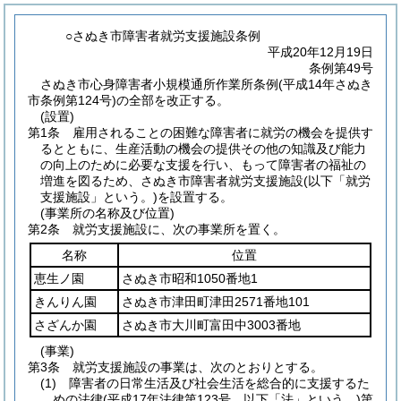
○さぬき市障害者就労支援施設条例
平成20年12月19日
条例第49号
さぬき市心身障害者小規模通所作業所条例(平成14年さぬき
市条例第124号)の全部を改正する。
(設置)
第1条
雇用されることの困難な障害者に就労の機会を提供す
るとともに、生産活動の機会の提供その他の知識及び能力
の向上のために必要な支援を行い、もって障害者の福祉の
増進を図るため、さぬき市障害者就労支援施設
(以下「就労
支援施設」という。)
を設置する。
(事業所の名称及び位置)
第2条
就労支援施設に、次の事業所を置く。
名称
位置
恵生ノ園
さぬき市昭和1050番地1
きんりん園
さぬき市津田町津田2571番地101
さざんか園
さぬき市大川町富田中3003番地
(事業)
第3条
就労支援施設の事業は、次のとおりとする。
(1)
障害者の日常生活及び社会生活を総合的に支援するた
めの法律
(平成17年法律第123号。以下「法」という。)
第