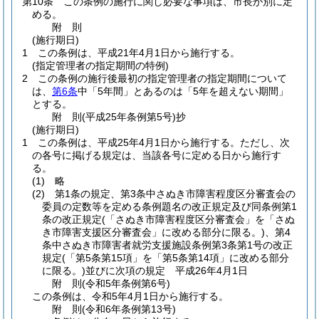
第10条
この条例の施行に関し必要な事項は、市長が別に定
める。
附
則
(施行期日)
1
この条例は、平成21年4月1日から施行する。
(指定管理者の指定期間の特例)
2
この条例の施行後最初の指定管理者の指定期間について
は、
第6条
中「5年間」とあるのは「5年を超えない期間」
とする。
附
則
(平成25年
条例第5号)
抄
(施行期日)
1
この条例は、平成25年4月1日から施行する。
ただし、次
の各号に掲げる規定は、当該各号に定める日から施行す
る。
(1)
略
(2)
第1条の規定、第3条中さぬき市障害程度区分審査会の
委員の定数等を定める条例題名の改正規定及び同条例第1
条の改正規定
(「さぬき市障害程度区分審査会」を「さぬ
き市障害支援区分審査会」に改める部分に限る。)
、第4
条中さぬき市障害者就労支援施設条例第3条第1号の改正
規定
(「第5条第15項」を「第5条第14項」に改める部分
に限る。)
並びに次項の規定 平成26年4月1日
附
則
(令和5年
条例第6号)
この条例は、令和5年4月1日から施行する。
附
則
(令和6年
条例第13号)