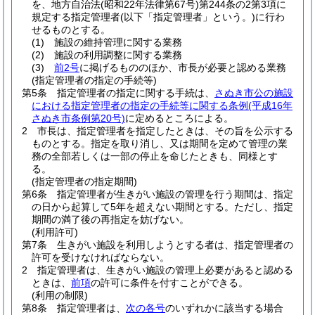
を、地方自治法
(昭和22年法律第67号)
第244条の2第3項に
規定する指定管理者
(以下「指定管理者」という。)
に行わ
せるものとする。
(1)
施設の維持管理に関する業務
(2)
施設の利用調整に関する業務
(3)
前2号
に掲げるもののほか、市長が必要と認める業務
(指定管理者の指定の手続等)
第5条
指定管理者の指定に関する手続は、
さぬき市公の施設
における指定管理者の指定の手続等に関する条例
(平成16年
さぬき市条例第20号)
に定めるところによる。
2
市長は、指定管理者を指定したときは、その旨を公示する
ものとする。
指定を取り消し、又は期間を定めて管理の業
務の全部若しくは一部の停止を命じたときも、同様とす
る。
(指定管理者の指定期間)
第6条
指定管理者が生きがい施設の管理を行う期間は、指定
の日から起算して5年を超えない期間とする。
ただし、指定
期間の満了後の再指定を妨げない。
(利用許可)
第7条
生きがい施設を利用しようとする者は、指定管理者の
許可を受けなければならない。
2
指定管理者は、生きがい施設の管理上必要があると認める
ときは、
前項
の許可に条件を付すことができる。
(利用の制限)
第8条
指定管理者は、
次の各号
のいずれかに該当する場合