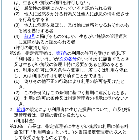
は、生きがい施設の利用を許可しない。
(1)
感染性の疾病にかかっていると認められる者
(2)
他人に迷惑をかける行為又は他人に嫌悪の情を催させ
る行為をする者
(3)
他人に危害を及ぼし、又は他に迷惑となるおそれのあ
る物を携行する者
(4)
前3号
に掲げるもののほか、生きがい施設の管理運営
に支障があると認められる者
(許可の取消し等)
第9条
指定管理者は、
第7条
の利用の許可を受けた者
(以下
「利用者」という。)
が
次の各号
のいずれかに該当するとき
又は生きがい施設の管理上特に必要があると認めるとき
は、利用の許可に係る条件を変更し、若しくは利用を停止
し、又は利用の許可を取り消すことができる。
(1)
偽りその他不正の行為により利用の許可を受けたと
き。
(2)
この条例又はこの条例に基づく規則に違反したとき。
(3)
利用の許可の条件又は指定管理者の指示に従わないと
き。
2
前項
の規定により利用者に生じた損害について、市及び指
定管理者は、賠償の責任を負わない。
(利用料金)
第10条
市長は、指定管理者に生きがい施設の利用に係る料
金
(以下「利用料金」という。)
を当該指定管理者の収入と
して収受させるものとする。