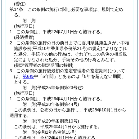
(委任)
第14条
この条例の施行に関し必要な事項は、規則で定め
る。
附
則
(施行期日)
1
この条例は、平成22年7月1日から施行する。
(経過措置)
2
この条例の施行の日の前日までに香川県健康生きがい中核
施設条例
(平成10年香川県条例第21号)
の規定によりなされ
た処分、手続その他の行為は、それぞれこの条例の相当規
定によりなされた処分、手続その他の行為とみなす。
(指定管理者の指定期間の特例)
3
この条例の施行後最初の指定管理者の指定期間について
は、
第6条
中「5年間」とあるのは「5年を超えない期間」
とする。
附
則
(平成25年
条例第23号)
抄
(施行期日)
1
この条例は、平成26年4月1日から施行する。
附
則
(平成28年
条例第44号)
この条例は、公布の日から施行し、平成28年10月1日から
適用する。
附
則
(平成29年
条例第10号)
この条例は、平成29年4月1日から施行する。
附
則
(令和2年
条例第15号)
この条例は、令和2年4月1日から施行する。