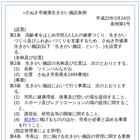
○さぬき市健康生きがい施設条例
平成22年3月24日
条例第1号
(設置)
第1条
高齢者をはじめ市民1人1人の健康づくり、生きがい
づくり及びふれあいづくりを支援するため、さぬき市健康
生きがい施設
(以下「生きがい施設」という。)
を設置す
る。
(名称及び位置)
第2条
生きがい施設の名称及び位置は、次のとおりとする。
(1)
名称 ツインパルながお
(2)
位置 さぬき市長尾名1494番地1
(事業)
第3条
生きがい施設において行う事業は、次のとおりとす
る。
(1)
市民に健康増進、保養及び憩いの場を提供すること。
(2)
スポーツ及びレクリエーションの場の提供に関するこ
と。
(3)
講習会、研究会等の開催に関すること。
(4)
前3号
に掲げるもののほか、市長が必要と認める事業
を行うこと。
(指定管理者による管理)
第4条
市長は、次に掲げる生きがい施設の管理に関する業務