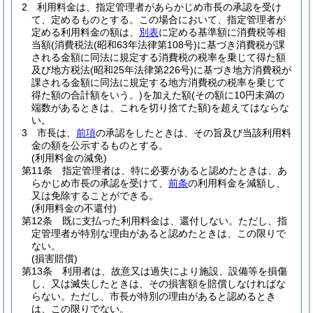
2
利用料金は、指定管理者があらかじめ市長の承認を受け
て、定めるものとする。
この場合において、指定管理者が
定める利用料金の額は、
別表
に定める基準額に消費税等相
当額
(消費税法
(昭和63年法律第108号)
に基づき消費税が課
される金額に同法に規定する消費税の税率を乗じて得た額
及び地方税法
(昭和25年法律第226号)
に基づき地方消費税が
課される金額に同法に規定する地方消費税の税率を乗じて
得た額の合計額をいう。)
を加えた額
(その額に10円未満の
端数があるときは、これを切り捨てた額)
を超えてはならな
い。
3
市長は、
前項
の承認をしたときは、その旨及び当該利用料
金の額を公示するものとする。
(利用料金の減免)
第11条
指定管理者は、特に必要があると認めたときは、あ
らかじめ市長の承認を受けて、
前条
の利用料金を減額し、
又は免除することができる。
(利用料金の不還付)
第12条
既に支払った利用料金は、還付しない。
ただし、指
定管理者が特別な理由があると認めたときは、この限りで
ない。
(損害賠償)
第13条
利用者は、故意又は過失により施設、設備等を損傷
し、又は滅失したときは、その損害額を賠償しなければな
らない。
ただし、市長が特別の理由があると認めるとき
は、この限りでない。