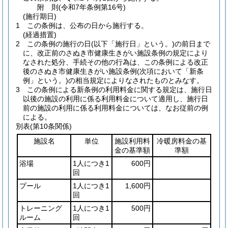
附
則
(令和7年
条例第16号)
(施行期日)
1
この条例は、公布の日から施行する。
(経過措置)
2
この条例の施行の日
(以下「施行日」という。)
の前日まで
に、改正前のさぬき市健康生きがい施設条例の規定により
なされた処分、手続その他の行為は、この条例による改正
後のさぬき市健康生きがい施設条例
(次項において「新条
例」という。)
の相当規定によりなされたものとみなす。
3
この条例による新条例の利用料金に関する規定は、施行日
以後の施設の利用に係る利用料金について適用し、施行日
前の施設の利用に係る利用料金については、なお従前の例
による。
別表
(第10条関係)
施設名
単位
施設利用料
冷暖房料金の基
金の基準額
準額
浴場
1人につき1
600円
回
プール
1人につき1
1,600円
回
トレーニング
1人につき1
500円
ルーム
回