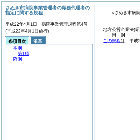
さぬき市病院事業管理者の職務代理者の
指定に関する規程
○さぬき市病
平成22年4月1日 病院事業管理規程第4号
地方公営企業法
(
(平成22年4月1日施行)
附
則
この規程
は、平成
条項目次
沿革
本則
第1項
附則