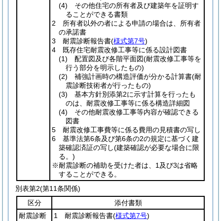
(4)
その他住宅の所有者及び建築年を証明す
ることができる書類
2 所有者以外の者による申請の場合は、所有者
の承諾書
3 耐震診断報告書
(
様式第7号
)
4 既存住宅耐震改修工事等に係る設計図書
(1)
配置図及び各階平面図
(耐震改修工事等を
行う部分を明示したもの)
(2)
補強計画時の構造評価が分かる計算書
(耐
震診断技術者が行ったもの)
(3)
基本方針別添第2に示す計算を行ったも
のは、耐震改修工事等に係る構造詳細図
(4)
その他耐震改修工事等内容が確認できる
図書
5 耐震改修工事費等に係る費用の見積書の写し
6 基準法第6条及び第6条の2の規定に基づく建
築確認済証の写し
(建築確認が必要な場合に限
る。)
※耐震診断の補助を受けた者は、1及び3は省略
することができる。
別表第2
(第11条関係)
区分
添付書類
耐震診断
1 耐震診断報告書
(
様式第7号
)