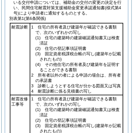
いる交付申請については、補助金の交付の変更の決定を行
い、民間住宅耐震対策支援補助金変更承認通知書
(様式第4
号)
により申請者に通知するものとする。
別表第1
(第6条関係)
耐震診断
1 住宅の所有者及び建築年が確認できる書類
で、次のいずれかの写し
(1)
住宅の建築時の建築確認通知書又は検査
済証
(2)
住宅の登記事項証明書
(3)
固定資産税課税台帳の写し
(建築年が記載
されたもの)
(4)
その他住宅の所有者及び建築年を証明す
ることができる書類
2 所有者以外の者による申請の場合は、所有者
の承諾書
3 診断しようとする住宅が分かる図面又は写真
4 耐震診断に係る見積書の写し
耐震改修
1 住宅の所有者及び建築年が確認できる書類
工事等
で、次のいずれかの写し
(1)
住宅の建築時の建築確認通知書又は検査
済証
(2)
住宅の登記事項証明書
(3)
固定資産税課税台帳の写し
(建築年が記載
されたもの)