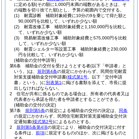
に定める額
(その額に1,000円未満の端数があるときは、そ
の端数を切り捨てた額)
とし、予算の範囲内で交付する。
(1)
耐震診断 補助対象経費に10分の9を乗じて得た額と
90,000円を比較して、いずれか少ない額
(2)
耐震改修工事 補助対象経費と1,150,000円を比較し
て、いずれか少ない額
(3)
簡易耐震改修工事 補助対象経費と575,000円を比較
して、いずれか少ない額
(4)
耐震シェルター等設置工事 補助対象経費と230,000
円を比較して、いずれか少ない額
(補助金の交付申請等)
第6条
補助金の交付を受けようとする者
(以下「申請者」と
いう。)
は、
規則第4条
の規定にかかわらず、民間住宅耐震
対策支援補助金交付申請書
(
様式第1号
。以下「交付申請
書」という。)
に
別表第1
に掲げる書類を添えて、市長に提
出しなければならない。
2
住宅が共有に係るものである場合は、所有者の代表者又は
代表者から承諾を得た者を申請者とすることができる。
(補助金の交付の決定)
第7条
規則第5条
の規定による補助金の交付の決定は、
同条
の規定にかかわらず、民間住宅耐震対策支援補助金交付決
定通知書
(
様式第2号
)
によるものとする。
2
規則第5条第4項
の規定により、補助金の交付決定に付す
る条件は、
前項
に規定するもののほか、次に掲げるものと
する。