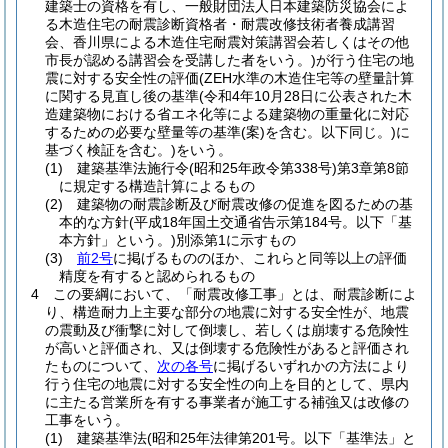
建築士の資格を有し、一般財団法人日本建築防災協会によ
る木造住宅の耐震診断資格者・耐震改修技術者養成講習
会、香川県による木造住宅耐震対策講習会若しくはその他
市長が認める講習会を受講した者をいう。)
が行う住宅の地
震に対する安全性の評価
(ZEH水準の木造住宅等の壁量計算
に関する見直し後の基準
(令和4年10月28日に公表された木
造建築物における省エネ化等による建築物の重量化に対応
するための必要な壁量等の基準
(案)
を含む。以下同じ。)
に
基づく検証を含む。)
をいう。
(1)
建築基準法施行令
(昭和25年政令第338号)
第3章第8節
に規定する構造計算によるもの
(2)
建築物の耐震診断及び耐震改修の促進を図るための基
本的な方針
(平成18年国土交通省告示第184号。以下「基
本方針」という。)
別添第1に示すもの
(3)
前2号
に掲げるもののほか、これらと同等以上の評価
精度を有すると認められるもの
4
この要綱において、「耐震改修工事」とは、耐震診断によ
り、構造耐力上主要な部分の地震に対する安全性が、地震
の震動及び衝撃に対して倒壊し、若しくは崩壊する危険性
が高いと評価され、又は倒壊する危険性があると評価され
たものについて、
次の各号
に掲げるいずれかの方法により
行う住宅の地震に対する安全性の向上を目的として、県内
に主たる営業所を有する事業者が施工する補強又は改修の
工事をいう。
(1)
建築基準法
(昭和25年法律第201号。以下「基準法」と