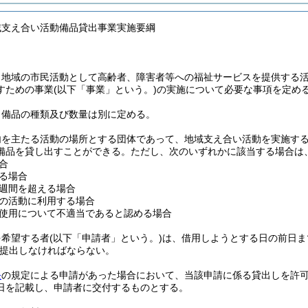
域支え合い活動備品貸出事業実施要綱
、地域の市民活動として高齢者、障害者等への福祉サービスを提供する
すための事業
(以下「事業」という。)
の実施について必要な事項を定め
う備品の種類及び数量は別に定める。
内を主たる活動の場所とする団体であって、地域支え合い活動を実施す
備品を貸し出すことができる。
ただし、次のいずれかに該当する場合は
合
る場合
週間を超える場合
の活動に利用する場合
使用について不適当であると認める場合
を希望する者
(以下「申請者」という。)
は、借用しようとする日の前日ま
提出しなければならない。
条
の規定による申請があった場合において、当該申請に係る貸出しを許
日を記載し、申請者に交付するものとする。