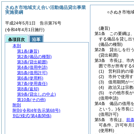
さぬき市地域支え合い活動備品貸出事業
実施要綱
○さぬき市地
平成24年5月1日 告示第76号
(趣旨)
(令和4年4月1日施行)
第1条
この要綱は
する備品を貸し出
条項目次
沿革
(備品の種類)
本則
第2条
貸出しを行
第1条
(趣旨)
(貸出範囲)
第2条
(備品の種類)
第3条
市長は、市
第3条
(貸出範囲)
囲で市が所有する
第4条
(借用申請)
(1)
営利目的の場
第5条
(借用許可)
(2)
市外で使用す
第6条
(使用料)
(3)
借用期間が一
第7条
(使用責任)
(4)
政治又は宗教
第8条
(返却)
(5)
その他市長が
第9条
(貸出しの中止)
(借用申請)
第10条
(その他)
第4条
備品の借用
附則
という。)
を市長に
附則
(令和4年告示第68号)
(借用許可)
別記様式
(第4条関係)
第5条
市長は、
前
可条件、許可年月
(使用料)