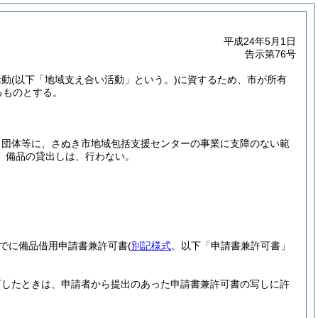
平成24年5月1日
告示第76号
活動
(以下「地域支え合い活動」という。)
に資するため、市が所有
るものとする。
る団体等に、さぬき市地域包括支援センターの事業に支障のない範
、備品の貸出しは、行わない。
でに備品借用申請書兼許可書
(
別記様式
。以下「申請書兼許可書」
可したときは、申請者から提出のあった申請書兼許可書の写しに許