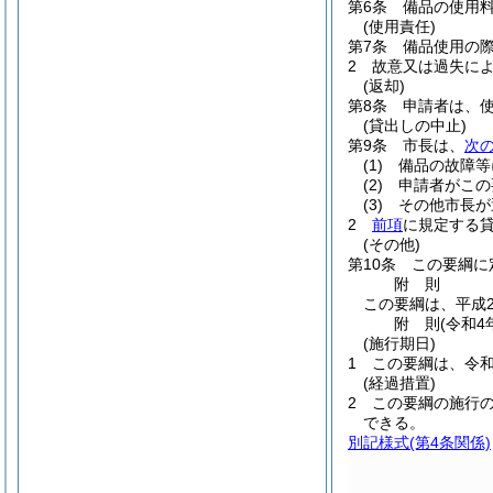
第6条
備品の使用
(使用責任)
第7条
備品使用の
2
故意又は過失に
(返却)
第8条
申請者は、
(貸出しの中止)
第9条
市長は、
次
(1)
備品の故障等
(2)
申請者がこの
(3)
その他市長が
2
前項
に規定する
(その他)
第10条
この要綱に
附
則
この要綱は、平成2
附
則
(令和4
(施行期日)
1
この要綱は、令和
(経過措置)
2
この要綱の施行
できる。
別記様式
(第4条関係)