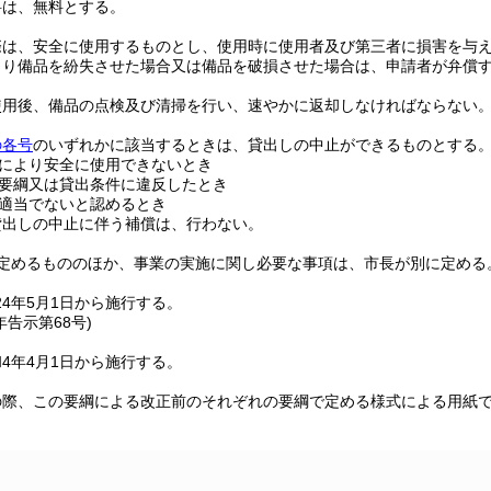
料は、無料とする。
際は、安全に使用するものとし、使用時に使用者及び第三者に損害を与
より備品を紛失させた場合又は備品を破損させた場合は、申請者が弁償
使用後、備品の点検及び清掃を行い、速やかに返却しなければならない
の各号
のいずれかに該当するときは、貸出しの中止ができるものとする
により安全に使用できないとき
要綱又は貸出条件に違反したとき
適当でないと認めるとき
貸出しの中止に伴う補償は、行わない。
定めるもののほか、事業の実施に関し必要な事項は、市長が別に定める
4年5月1日から施行する。
年
告示第68号)
4年4月1日から施行する。
の際、この要綱による改正前のそれぞれの要綱で定める様式による用紙