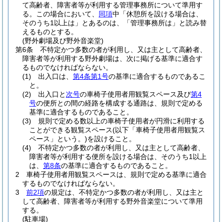
て高齢者、障害者等が利用する管理事務所について準用す
る。
この場合において、
同項
中「休憩所を設ける場合は、
そのうち1以上は」とあるのは、「管理事務所は」と読み替
えるものとする。
(野外劇場及び野外音楽堂)
第6条
不特定かつ多数の者が利用し、又は主として高齢者、
障害者等が利用する野外劇場は、次に掲げる基準に適合す
るものでなければならない。
(1)
出入口は、
第4条第1号
の基準に適合するものであるこ
と。
(2)
出入口と
次号
の車椅子使用者用観覧スペース及び
第4
号
の便所との間の経路を構成する通路は、規則で定める
基準に適合するものであること。
(3)
規則で定める数以上の車椅子使用者が円滑に利用する
ことができる観覧スペース
(以下「車椅子使用者用観覧ス
ペース」という。)
を設けること。
(4)
不特定かつ多数の者が利用し、又は主として高齢者、
障害者等が利用する便所を設ける場合は、そのうち1以上
は、
第8条
の基準に適合するものであること。
2
車椅子使用者用観覧スペースは、規則で定める基準に適合
するものでなければならない。
3
前2項
の規定は、不特定かつ多数の者が利用し、又は主と
して高齢者、障害者等が利用する野外音楽堂について準用
する。
(駐車場)