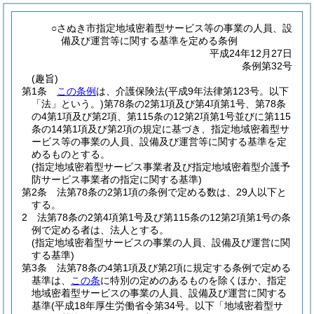
○さぬき市指定地域密着型サービス等の事業の人員、設
備及び運営等に関する基準を定める条例
平成24年12月27日
条例第32号
(趣旨)
第1条
この条例
は、介護保険法
(平成9年法律第123号。以下
「法」という。)
第78条の2第1項及び第4項第1号、第78条
の4第1項及び第2項、第115条の12第2項第1号並びに第115
条の14第1項及び第2項の規定に基づき、指定地域密着型サ
ービス等の事業の人員、設備及び運営等に関する基準を定
めるものとする。
(指定地域密着型サービス事業者及び指定地域密着型介護予
防サービス事業者の指定に関する基準)
第2条
法第78条の2第1項の条例で定める数は、29人以下と
する。
2
法第78条の2第4項第1号及び第115条の12第2項第1号の条
例で定める者は、法人とする。
(指定地域密着型サービスの事業の人員、設備及び運営に関
する基準)
第3条
法第78条の4第1項及び第2項に規定する条例で定める
基準は、
この条
に特別の定めのあるものを除くほか、指定
地域密着型サービスの事業の人員、設備及び運営に関する
基準
(平成18年厚生労働省令第34号。以下「地域密着型サ