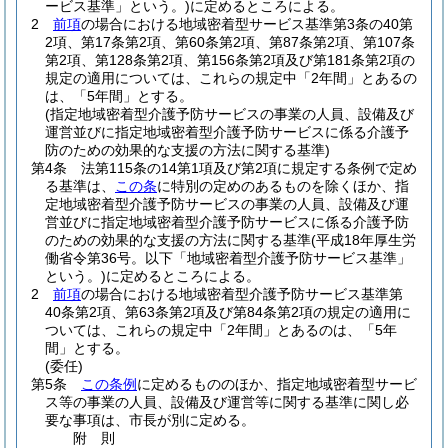
ービス基準」という。)
に定めるところによる。
2
前項
の場合における地域密着型サービス基準第3条の40第
2項、第17条第2項、第60条第2項、第87条第2項、第107条
第2項、第128条第2項、第156条第2項及び第181条第2項の
規定の適用については、これらの規定中「2年間」とあるの
は、「5年間」とする。
(指定地域密着型介護予防サービスの事業の人員、設備及び
運営並びに指定地域密着型介護予防サービスに係る介護予
防のための効果的な支援の方法に関する基準)
第4条
法第115条の14第1項及び第2項に規定する条例で定め
る基準は、
この条
に特別の定めのあるものを除くほか、指
定地域密着型介護予防サービスの事業の人員、設備及び運
営並びに指定地域密着型介護予防サービスに係る介護予防
のための効果的な支援の方法に関する基準
(平成18年厚生労
働省令第36号。以下「地域密着型介護予防サービス基準」
という。)
に定めるところによる。
2
前項
の場合における地域密着型介護予防サービス基準第
40条第2項、第63条第2項及び第84条第2項の規定の適用に
ついては、これらの規定中「2年間」とあるのは、「5年
間」とする。
(委任)
第5条
この条例
に定めるもののほか、指定地域密着型サービ
ス等の事業の人員、設備及び運営等に関する基準に関し必
要な事項は、市長が別に定める。
附
則