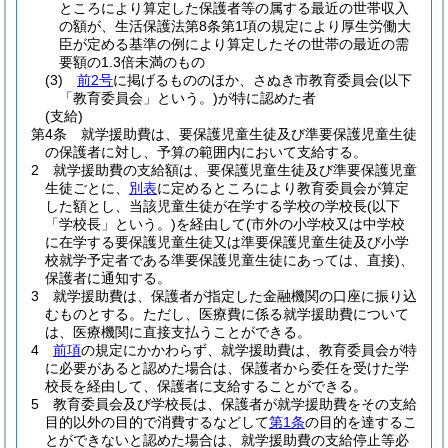
ところにより算定した保護者等の属する最近の世帯収入
の額が、生活保護法第8条第1項の規定により厚生労働大
臣が定める基準の例により算定したその世帯の最近の需
要額の1.3倍未満のもの
(3)
前2号
に掲げるもののほか、さぬき市教育委員会
(以下
「教育委員会」という。)
が特に認めた者
(支給)
第4条
就学援助費は、要保護児童生徒及び準要保護児童生徒
の保護者に対し、予算の範囲内において支給する。
2
就学援助費の支給額は、要保護児童生徒及び準要保護児童
生徒ごとに、
別表
に定めるところにより教育委員会が算定
した額とし、当該児童生徒が在学する学校の学校長
(以下
「学校長」という。)
を経由して
(市外の小学校又は中学校
に在学する要保護児童生徒又は準要保護児童生徒及び小学
校就学予定者である準要保護児童生徒にあっては、直接)
、
保護者に通知する。
3
就学援助費は、保護者が指定した金融機関の口座に振り込
むものとする。
ただし、医療費に係る就学援助費について
は、医療機関に直接支払うことができる。
4
前項
の規定にかかわらず、就学援助費は、教育委員会が特
に必要があると認めた場合は、保護者から委任を受けた学
校長を経由して、保護者に支給することができる。
5
教育委員会及び学校長は、保護者が就学援助費をその支給
目的以外の目的で消費するなどして
第1条
の目的を達するこ
とができないと認めた場合は、就学援助費の支給停止等必