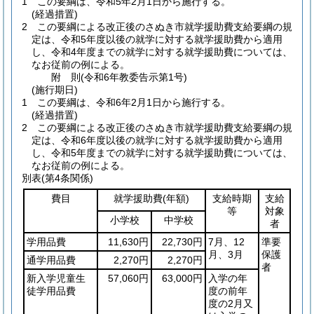
1
この要綱は、令和5年2月1日から施行する。
(経過措置)
2
この要綱による改正後のさぬき市就学援助費支給要綱の規
定は、令和5年度以後の就学に対する就学援助費から適用
し、令和4年度までの就学に対する就学援助費については、
なお従前の例による。
附
則
(令和6年
教委告示第1号)
(施行期日)
1
この要綱は、令和6年2月1日から施行する。
(経過措置)
2
この要綱による改正後のさぬき市就学援助費支給要綱の規
定は、令和6年度以後の就学に対する就学援助費から適用
し、令和5年度までの就学に対する就学援助費については、
なお従前の例による。
別表
(第4条関係)
費目
就学援助費
(年額)
支給時期
支給
等
対象
小学校
中学校
者
学用品費
11,630円
22,730円
7月、12
準要
月、3月
保護
通学用品費
2,270円
2,270円
者
新入学児童生
57,060円
63,000円
入学の年
徒学用品費
度の前年
度の2月又