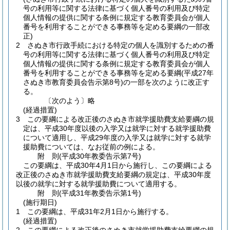
号の利用等に関する法律に基づく個人番号の利用及び特定
個人情報の提供に関する条例に規定する教育委員会が個人
番号を利用することができる事務等を定める要綱の一部改
正)
2
さぬき市行政手続における特定の個人を識別するための番
号の利用等に関する法律に基づく個人番号の利用及び特定
個人情報の提供に関する条例に規定する教育委員会が個人
番号を利用することができる事務等を定める要綱
(平成27年
さぬき市教育委員会告示第8号)
の一部を次のように改正す
る。
〔次のよう〕略
(経過措置)
3
この要綱による改正後のさぬき市就学援助費支給要綱の規
定は、平成30年度以後の入学又は就学に対する就学援助費
について適用し、平成29年度の入学又は就学に対する就学
援助費については、なお従前の例による。
附
則
(平成30年
教委告示第7号)
この要綱は、平成30年4月1日から施行し、この要綱による
改正後のさぬき市就学援助費支給要綱の規定は、平成30年度
以後の就学に対する就学援助費について適用する。
附
則
(平成31年
教委告示第1号)
(施行期日)
1
この要綱は、平成31年2月1日から施行する。
(経過措置)