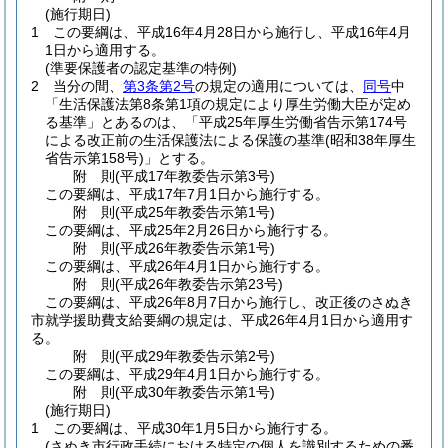
(施行期日)
1
この要綱は、平成16年4月28日から施行し、平成16年4月
1日から適用する。
(準要保護者の認定基準の特例)
2
当分の間、
第3条第2号
の規定の適用については、
同号
中
「生活保護法第8条第1項の規定により厚生労働大臣が定め
る基準」とあるのは、「平成25年厚生労働省告示第174号
による改正前の生活保護法による保護の基準
(昭和38年厚生
省告示第158号)
」とする。
附
則
(平成17年
教委告示第3号)
この要綱は、平成17年7月1日から施行する。
附
則
(平成25年
教委告示第1号)
この要綱は、平成25年2月26日から施行する。
附
則
(平成26年
教委告示第1号)
この要綱は、平成26年4月1日から施行する。
附
則
(平成26年
教委告示第23号)
この要綱は、平成26年8月7日から施行し、改正後のさぬき
市就学援助費支給要綱の規定は、平成26年4月1日から適用す
る。
附
則
(平成29年
教委告示第2号)
この要綱は、平成29年4月1日から施行する。
附
則
(平成30年
教委告示第1号)
(施行期日)
1
この要綱は、平成30年1月5日から施行する。
(さぬき市行政手続における特定の個人を識別するための番