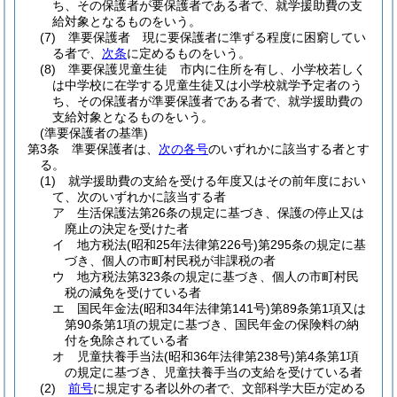
ち、その保護者が要保護者である者で、就学援助費の支
給対象となるものをいう。
(7)
準要保護者 現に要保護者に準ずる程度に困窮してい
る者で、
次条
に定めるものをいう。
(8)
準要保護児童生徒 市内に住所を有し、小学校若しく
は中学校に在学する児童生徒又は小学校就学予定者のう
ち、その保護者が準要保護者である者で、就学援助費の
支給対象となるものをいう。
(準要保護者の基準)
第3条
準要保護者は、
次の各号
のいずれかに該当する者とす
る。
(1)
就学援助費の支給を受ける年度又はその前年度におい
て、次のいずれかに該当する者
ア
生活保護法第26条の規定に基づき、保護の停止又は
廃止の決定を受けた者
イ
地方税法
(昭和25年法律第226号)
第295条の規定に基
づき、個人の市町村民税が非課税の者
ウ
地方税法第323条の規定に基づき、個人の市町村民
税の減免を受けている者
エ
国民年金法
(昭和34年法律第141号)
第89条第1項又は
第90条第1項の規定に基づき、国民年金の保険料の納
付を免除されている者
オ
児童扶養手当法
(昭和36年法律第238号)
第4条第1項
の規定に基づき、児童扶養手当の支給を受けている者
(2)
前号
に規定する者以外の者で、文部科学大臣が定める