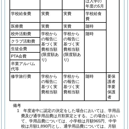
は入学の
年度の5月
学校給食費
実費
実費
学校給食
費
医療費
実費
実費
随時
校外活動費
学校から
学校から
随時
の報告に
の報告に
クラブ活動費
基づく実
基づく実
生徒会費
費相当額
費相当額
(限度額あ
(限度額あ
PTA会費
り)
り)
卒業アルバム
代等
修学旅行費
学校から
学校から
随時
要保
の報告に
の報告に
護者
基づく実
基づく実
準要
費相当額
費相当額
保護
者
備考
1 年度途中に認定の決定をした場合においては、学用品
費及び通学用品費は月割算定とする。この場合におい
て、学用品費については、小学校は月額965円、中学
校は月額1,890円とし、通学用品費については、月額