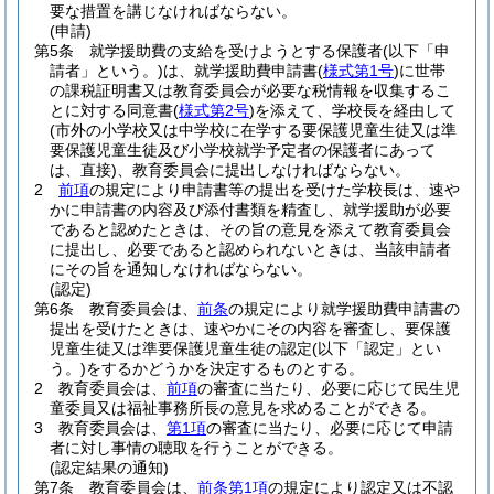
要な措置を講じなければならない。
(申請)
第5条
就学援助費の支給を受けようとする保護者
(以下「申
請者」という。)
は、就学援助費申請書
(
様式第1号
)
に世帯
の課税証明書又は教育委員会が必要な税情報を収集するこ
とに対する同意書
(
様式第2号
)
を添えて、学校長を経由して
(市外の小学校又は中学校に在学する要保護児童生徒又は準
要保護児童生徒及び小学校就学予定者の保護者にあって
は、直接)
、教育委員会に提出しなければならない。
2
前項
の規定により申請書等の提出を受けた学校長は、速や
かに申請書の内容及び添付書類を精査し、就学援助が必要
であると認めたときは、その旨の意見を添えて教育委員会
に提出し、必要であると認められないときは、当該申請者
にその旨を通知しなければならない。
(認定)
第6条
教育委員会は、
前条
の規定により就学援助費申請書の
提出を受けたときは、速やかにその内容を審査し、要保護
児童生徒又は準要保護児童生徒の認定
(以下「認定」とい
う。)
をするかどうかを決定するものとする。
2
教育委員会は、
前項
の審査に当たり、必要に応じて民生児
童委員又は福祉事務所長の意見を求めることができる。
3
教育委員会は、
第1項
の審査に当たり、必要に応じて申請
者に対し事情の聴取を行うことができる。
(認定結果の通知)
第7条
教育委員会は、
前条第1項
の規定により認定又は不認