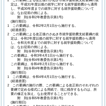
2
この要綱による改正後のさぬき市就学援助費支給要綱の規
定は、平成31年度以後の就学に対する就学援助費から適用
し、平成30年度までの就学に対する就学援助費について
は、なお従前の例による。
附
則
(令和2年
教委告示第1号)
(施行期日)
1
この要綱は、令和2年2月1日から施行する。
(経過措置)
2
この要綱による改正後のさぬき市就学援助費支給要綱の規
定は、令和2年度以後の就学に対する就学援助費から適用
し、令和元年度までの就学に対する就学援助費について
は、なお従前の例による。
附
則
(令和3年
教委告示第1号)
この要綱は、令和3年4月1日から施行する。
附
則
(令和4年
教委告示第1号)
この要綱は、令和4年2月1日から施行する。
附
則
(令和4年
教委告示第6号)
(施行期日)
1
この要綱は、令和4年4月1日から施行する。
(経過措置)
2
この要綱の施行の際、この要綱による改正前のそれぞれの
要綱で定める様式による用紙で、現に残存するものは、所
要の修正を加え、なお使用することができる。
附
則
(令和5年
教委告示第1号)
(施行期日)