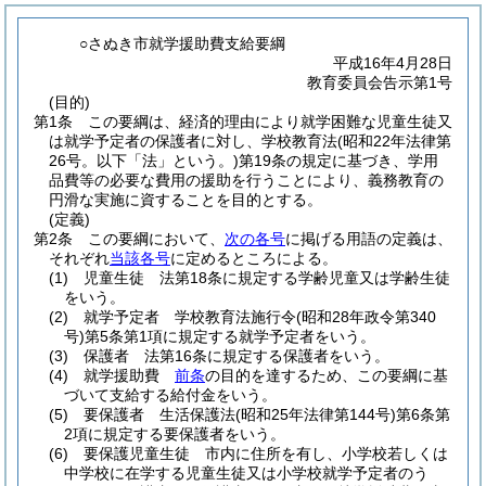
○さぬき市就学援助費支給要綱
平成16年4月28日
教育委員会告示第1号
(目的)
第1条
この要綱は、経済的理由により就学困難な児童生徒又
は就学予定者の保護者に対し、学校教育法
(昭和22年法律第
26号。以下「法」という。)
第19条の規定に基づき、学用
品費等の必要な費用の援助を行うことにより、義務教育の
円滑な実施に資することを目的とする。
(定義)
第2条
この要綱において、
次の各号
に掲げる用語の定義は、
それぞれ
当該各号
に定めるところによる。
(1)
児童生徒 法第18条に規定する学齢児童又は学齢生徒
をいう。
(2)
就学予定者 学校教育法施行令
(昭和28年政令第340
号)
第5条第1項に規定する就学予定者をいう。
(3)
保護者 法第16条に規定する保護者をいう。
(4)
就学援助費
前条
の目的を達するため、この要綱に基
づいて支給する給付金をいう。
(5)
要保護者 生活保護法
(昭和25年法律第144号)
第6条第
2項に規定する要保護者をいう。
(6)
要保護児童生徒 市内に住所を有し、小学校若しくは
中学校に在学する児童生徒又は小学校就学予定者のう