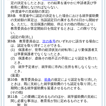
定の決定をしたときは、その結果を速やかに申請者及び学
校長に通知しなければならない。
(年度途中の支給額の算定)
第8条
年度途中に認定の決定をした場合における就学援助費
の支給額の算定は、当該認定日の属する月の1日から開始す
る。
ただし、生活保護の開始、停止その他の理由により、
教育委員会が算定開始日を指定するときは、この限りでな
い。
(認定の取消し)
第9条
教育委員会は、
次の各号
のいずれかに該当する場合に
は、認定を取り消すことができる。
(1)
保護者が、世帯の経済状況の好転等により要保護者又
は準要保護者でなくなったとき。
(2)
保護者が、虚偽その他不正の手段により認定を受けた
とき。
(3)
就学予定者が、就学前に市内に住所を有しなくなった
とき。
(返還)
第10条
教育委員会は、
前条
の規定により認定を取り消した
ときは、既に支給した就学援助費のうち認定を取り消した
期間に係る就学援助費を返還させるものとする。
(その他)
第11条
この要綱に定めるもののほか、就学援助費の支給に
関し必要な事項は、教育長が別に定めるものとする。
附
則