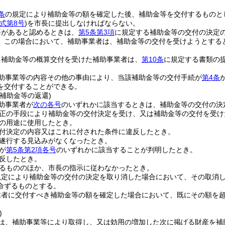
条
の規定により補助金等の額を確定した後、補助金等を交付するものと
式第8号
)
を市長に提出しなければならない。
要があると認めるときは、
第5条第3項
に規定する補助金等の交付の決定
。
この場合において、補助事業者は、補助金等の交付を受けようとする
る補助金等の概算交付を受けた補助事業者は、
第10条
に規定する書類の
助事業等の内容その他の事由により、当該補助金等の交付手続が
第4条
を交付することができる。
補助金等の返還)
助事業者が
次の各号
のいずれかに該当するときは、補助金等の交付の決
正の手段により補助金等の交付決定を受け、又は補助金等の交付を受け
の用途に使用したとき。
付決定の内容又はこれに付された条件に違反したとき。
遂行する見込みがなくなったとき。
が
第5条第2項各号
のいずれかに該当することが判明したとき。
反したとき。
るもののほか、市長の指示に従わなかったとき。
規定により補助金等の交付の決定を取り消した場合において、その取消
命ずるものとする。
業者に交付すべき補助金等の額を確定した場合において、既にその額を
)
は、補助事業等により取得し、又は効用の増加した次に掲げる財産を補