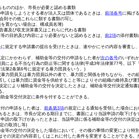
るもののほか、市長が必要と認める書類
の申請をしようとする者が法人又は団体であるときは、
前項各号
に掲げ
会則その他これらに類する書類の写し
員を置かない場合は、構成員名簿)
告書及び収支決算書又はこれらに代わる書類
業等の目的及び内容により必要がないと認めるときは、
前2項
の添付書類
条
に規定する申請書の提出を受けたときは、速やかにその内容を審査し
規定にかかわらず、補助金等の交付の申請をした者が
次の各号
のいずれ
団員による不当な行為の防止等に関する法律
(平成3年法律第77号。以下
対法第2条第6号に規定する暴力団員をいう。)
(暴力団員又は暴力団員以外の者で、暴力団と関係を持ちながら、その
若しくは暴力団に資金等を供給すること等によりその組織の維持及び運
規定により補助金等の交付を決定したときは、補助金等交付決定通知書
る。
補助金等交付決定に条件を付することができる。
交付の申請をした者は、
前条第3項
の規定による通知を受領した場合にお
あるときは、市長が定める期日までに、書面により当該申請の取下げを
る申請の取下げがあったときは、当該申請に係る補助金等の交付の決定
定の取消し等)
助金等の交付の決定をした場合において、その後の事情の変更により特
はその決定の内容若しくはこれに付した条件を変更することができる。