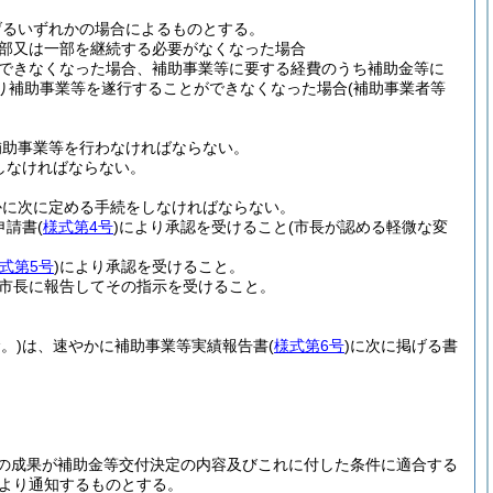
げるいずれかの場合によるものとする。
部又は一部を継続する必要がなくなった場合
できなくなった場合、補助事業等に要する経費のうち補助金等に
り補助事業等を遂行することができなくなった場合
(補助事業者等
補助事業等を行わなければならない。
しなければならない。
かに次に定める手続をしなければならない。
申請書
(
様式第4号
)
により承認を受けること
(市長が認める軽微な変
式第5号
)
により承認を受けること。
市長に報告してその指示を受けること。
。)
は、速やかに補助事業等実績報告書
(
様式第6号
)
に次に掲げる書
の成果が補助金等交付決定の内容及びこれに付した条件に適合する
より通知するものとする。