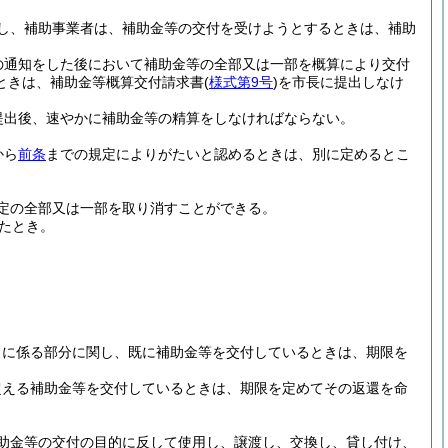
し、補助事業者は、補助金等の交付を受けようとするときは、補助
の通知をした後において補助金等の全部又は一部を概算により交付
ときは、補助金等概算交付請求書
(
様式第9号
)
を市長に提出しなけ
提出後、速やかに補助金等の精算をしなければならない。
から
前条
までの規定によりがたいと認めるときは、別に定めるとこ
定の全部又は一部を取り消すことができる。
たとき。
しに係る部分に関し、既に補助金等を交付しているときは、期限を
超える補助金等を交付しているときは、期限を定めてその返還を命
助金等の交付の目的に反して使用し、譲渡し、交換し、貸し付け、