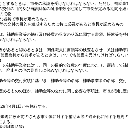
うとするときは、市長の承認を受けなければならない。
ただし、補助事
の交付の目的及び当該財産の耐用年数を勘案して市長が定める期間を経
の従物
な器具で市長が定めるもの
等の交付の目的を達成するために特に必要があると市長が認めるもの
は、補助事業等の施行及び経費の収支の状況に関する書類、帳簿等を整
かなければならない。
要があると認めるときは、関係職員に書類等の検査をさせ、又は補助事
市監査委員から要求があるときは、いつでも監査を受けなければならな
)
一の補助事業者に対し、同一の目的で複数の年度にわたり、継続して補
合、廃止その他の見直しに努めなければならない。
助金等の交付実績に基づき、補助金等の名称、補助事業者の名称、交付
定めるもののほか、補助金等の交付に関し必要な事項は、市長が別に定
26年4月1日から施行する。
の際現に改正前のさぬき市団体に対する補助金等の適正化に関する規則
による。
年
規則第13号)