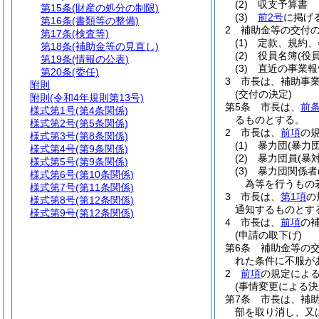
(2)
収支予算書
第15条
(財産の処分の制限)
(3)
前2号
に掲げ
第16条
(書類等の整備)
2
補助金等の交付
第17条
(検査等)
(1)
定款、規約、
第18条
(補助金等の見直し)
(2)
役員名簿
(役
第19条
(情報の公表)
(3)
直近の事業報
第20条
(委任)
3
市長は、補助事
附則
(交付の決定)
附則
(令和4年規則第13号)
第5条
市長は、
前
様式第1号
(第4条関係)
るものとする。
様式第2号
(第5条関係)
2
市長は、
前項
の
様式第3号
(第8条関係)
(1)
暴力団
(暴力
様式第4号
(第9条関係)
(2)
暴力団員
(暴
様式第5号
(第9条関係)
(3)
暴力団関係者
様式第6号
(第10条関係)
為等を行うもの
様式第7号
(第11条関係)
3
市長は、
第1項
の
様式第8号
(第12条関係)
通知するものとす
様式第9号
(第12条関係)
4
市長は、
前項
の
(申請の取下げ)
第6条
補助金等の
れた条件に不服が
2
前項
の規定によ
(事情変更による決
第7条
市長は、補
部を取り消し、又