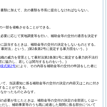
る書類に加えて、次の書類を市長に提出しなければならない。
の一部を省略させることができる。
、必要に応じて実地調査等を行い、補助金等の交付の適否を決定す
かに該当するときは、補助金等の交付の決定をしないものとする。
「暴対法」という。)
第2条第2号に規定する暴力団をいう。)
組織の威力を背景として暴対法第2条第1号に規定する暴力的不法行
営に協力し、若しくは関与するものをいう。)
(
様式第2号
)
により、その内容を補助金等の交付の申請をした者に
いて、当該通知に係る補助金等の交付の決定の内容又はこれに付さ
することができる。
はなかったものとみなす。
別の必要が生じたときは、補助金等の交付の決定の全部若しくは一
ただし、補助事業等のうち既に経過した期間に係る部分について