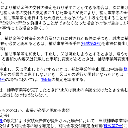
い。
定により補助金等の交付の決定を取り消すことができる場合は、次に掲
他補助金等の交付の決定後に生じた事情の変更により、補助事業等の全
、補助事業等を遂行するため必要な土地その他の手段を使用することが
部分以外の部分を負担することができなくなった場合その他の理由によ
き事情による場合を除く。)
)
は、補助金等交付決定の内容及びこれに付された条件に基づき、誠実に
市長が必要と認めるときは、補助事業等着手届
(
様式第3号
)
を市長に提出
等)
は、補助事業等を変更し、中止し、又は廃止しようとするときは、速や
する書類の内容又は記載した事項に変更があるときは、補助事業等変更
)
。
中止し、又は廃止しようとするときは、補助事業等中止
(廃止)
申請書
(
様
予定の期限内に完了しないとき、又はその遂行が困難となったときは、
2号
の場合においては、
第5条
の規定を準用する。
は、補助事業等が完了したとき
(中止又は廃止の承認を受けたときを含む
に提出しなければならない。
るもののほか、市長が必要と認める書類
定等)
条
の規定により実績報告書が提出された場合において、当該補助事業等
交付する補助金等の額を確定し、補助金等交付確定通知書
(
様式第7号
)
に