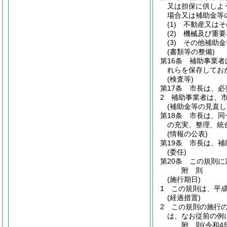
又は担保に供しよ
場合又は補助金等
(1)
不動産又はそ
(2)
機械及び重要
(3)
その他補助金
(書類等の整備)
第16条
補助事業者
れらを保存してお
(検査等)
第17条
市長は、必
2
補助事業者は、
(補助金等の見直し
第18条
市長は、同
の充実、整理、統
(情報の公表)
第19条
市長は、補
(委任)
第20条
この規則に
附
則
(施行期日)
1
この規則は、平成
(経過措置)
2
この規則の施行
は、なお従前の例
附
則
(令和4