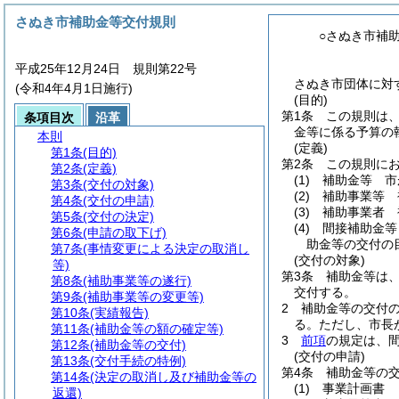
さぬき市補助金等交付規則
○さぬき市補
平成25年12月24日 規則第22号
さぬき市団体に対す
(令和4年4月1日施行)
(目的)
第1条
この規則は
条項目次
沿革
金等に係る予算の
本則
(定義)
第1条
(目的)
第2条
この規則に
第2条
(定義)
(1)
補助金等 市
第3条
(交付の対象)
(2)
補助事業等 
第4条
(交付の申請)
(3)
補助事業者 
第5条
(交付の決定)
(4)
間接補助金等
第6条
(申請の取下げ)
助金等の交付の
第7条
(事情変更による決定の取消し
(交付の対象)
等)
第3条
補助金等は
第8条
(補助事業等の遂行)
交付する。
第9条
(補助事業等の変更等)
2
補助金等の交付
第10条
(実績報告)
る。
ただし、市長
第11条
(補助金等の額の確定等)
3
前項
の規定は、
第12条
(補助金等の交付)
(交付の申請)
第13条
(交付手続の特例)
第4条
補助金等の
第14条
(決定の取消し及び補助金等の
(1)
事業計画書
返還)