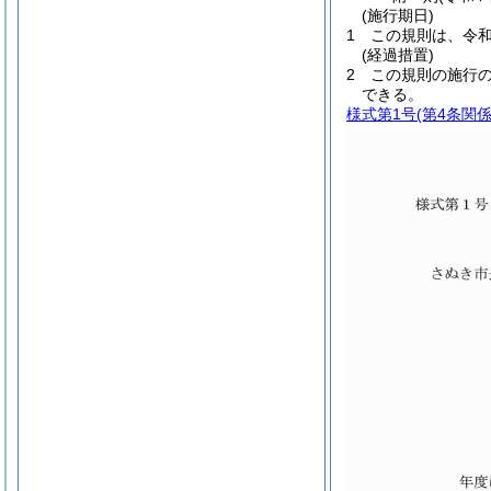
(施行期日)
1
この規則は、令和
(経過措置)
2
この規則の施行
できる。
様式第1号
(第4条関係