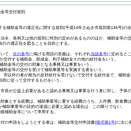
助金等交付規則
る補助金等の適正化に関する規則(平成14年さぬき市規則第146号)の
、法令、条例又は他の規則に特別の定めがあるもののほか、補助金等の
執行の適正化を図ることを目的とする。
おいて、
次の各号
に掲げる用語の意義は、それぞれ
当該各号
に定めると
が交付する補助金、助成金、利子補給金その他の給付金をいう。
補助金等の交付の対象となる事務又は事業をいう。
補助金等の交付を受けて補助事業等を実施する者をいう。
 市以外の者が相当の反対給付を受けないで交付する給付金で、補助金
目的に従って交付するものをいう。
、市長が公益上必要があると認める事務又は事業を行う者に対し、予算
の対象とする経費は、補助事業等に要する経費のうち、人件費、飲食費
が補助事業等の目的の達成に必要と認める場合は、この限りでない。
間接補助金等について準用する。
交付の申請をしようとする者は、補助金等交付申請書
(
様式第1号
)
に次に