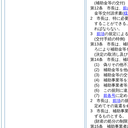
(補助金等の交付)
第12条
市長は、
前
金等交付請求書
(
様
2
市長は、特に必
することができる
ればならない。
3
前項
の規定によ
(交付手続の特例)
第13条
市長は、補
ろにより補助金等
(決定の取消し及び
第14条
市長は、補
(1)
偽りその他不
(2)
補助金等を他
(3)
補助金等の交
(4)
補助事業等を
(5)
補助事業者等
(6)
この規則に違
(7)
前各号
に定め
2
市長は、
前項
の
定めてその返還を
3
市長は、補助事
ずるものとする。
(財産の処分の制限
第15条
補助事業者