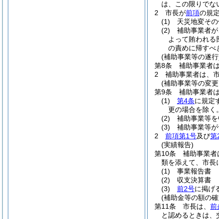
は、この限りでな
2
市長が
前項
の規
(1)
天災地変その
(2)
補助事業者が
よって賄われる
の責めに帰すべ
(補助事業等の遂行
第8条
補助事業者
2
補助事業者は、
(補助事業等の変更
第9条
補助事業者
(1)
第4条
に規定
更の場合を除く。
(2)
補助事業等を
(3)
補助事業等が
2
前項第1号
及び
第
(実績報告)
第10条
補助事業者
類を添えて、市長
(1)
事業報告書
(2)
収支決算書
(3)
前2号
に掲げ
(補助金等の額の確
第11条
市長は、
前
と認めるときは、