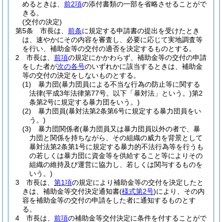
めるときは、
前2項
の添付書類の一部を省略させることがで
きる。
(交付の決定)
第5条
市長は、
前条
に規定する申請書の提出を受けたとき
は、速やかにその内容を審査し、必要に応じて実地調査等
を行い、補助金等の交付の適否を決定するものとする。
2
市長は、
前項
の規定にかかわらず、補助金等の交付の申請
をした者が
次の各号
のいずれかに該当するときは、補助金
等の交付の決定をしないものとする。
(1)
暴力団
(暴力団員による不当な行為の防止等に関する
法律
(平成3年法律第77号。以下「暴対法」という。)
第2
条第2号に規定する暴力団をいう。)
(2)
暴力団員
(暴対法第2条第6号に規定する暴力団員をい
う。)
(3)
暴力団関係者
(暴力団員又は暴力団員以外の者で、暴
力団と関係を持ちながら、その組織の威力を背景として
暴対法第2条第1号に規定する暴力的不法行為等を行うも
の若しくは暴力団に資金等を供給すること等によりその
組織の維持及び運営に協力し、若しくは関与するものを
いう。)
3
市長は、
第1項
の規定により補助金等の交付を決定したと
きは、補助金等交付決定通知書
(
様式第2号
)
により、その内
容を補助金等の交付の申請をした者に通知するものとす
る。
4
市長は、
前項
の補助金等交付決定に条件を付することがで