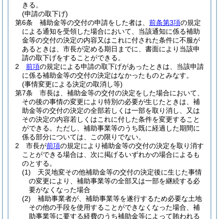
きる。
(申請の取下げ)
第6条
補助金等の交付の申請をした者は、
前条第3項
の規定
による通知を受領した場合において、当該通知に係る補助
金等の交付の決定の内容又はこれに付された条件に不服が
あるときは、市長が定める期日までに、書面により当該申
請の取下げをすることができる。
2
前項
の規定による申請の取下げがあったときは、当該申請
に係る補助金等の交付の決定はなかったものとみなす。
(事情変更による決定の取消し等)
第7条
市長は、補助金等の交付の決定をした場合において、
その後の事情の変更により特別の必要が生じたときは、補
助金等の交付の決定の全部若しくは一部を取り消し、又は
その決定の内容若しくはこれに付した条件を変更すること
ができる。
ただし、補助事業等のうち既に経過した期間に
係る部分については、この限りでない。
2
市長が
前項
の規定により補助金等の交付の決定を取り消す
ことができる場合は、次に掲げるいずれかの場合によるも
のとする。
(1)
天災地変その他補助金等の交付の決定後に生じた事情
の変更により、補助事業等の全部又は一部を継続する必
要がなくなった場合
(2)
補助事業者が、補助事業等を遂行するため必要な土地
その他の手段を使用することができなくなった場合、補
助事業等に要する経費のうち補助金等によって賄われる