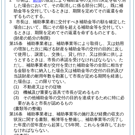
2
市長は、
前項
の規定により補助金等の交付の決定を取り消
した場合において、その取消しに係る部分に関し、既に補
助金等を交付しているときは、期限を定めてその返還を命
ずるものとする。
3
市長は、補助事業者に交付すべき補助金等の額を確定した
場合において、既にその額を超える補助金等を交付してい
るときは、期限を定めてその返還を命ずるものとする。
(財産の処分の制限)
第15条
補助事業者は、補助事業等により取得し、又は効用
の増加した次に掲げる財産を補助金等の交付の目的に反し
て使用し、譲渡し、交換し、貸し付け、又は担保に供しよ
うとするときは、市長の承認を受けなければならない。
た
だし、補助事業者が交付を受けた補助金等の全部に相当す
る金額を市に納入した場合又は補助金等の交付の目的及び
当該財産の耐用年数を勘案して市長が定める期間を経過し
た場合は、この限りでない。
(1)
不動産又はその従物
(2)
機械及び重要な器具で市長が定めるもの
(3)
その他補助金等の交付の目的を達成するために特に必
要があると市長が認めるもの
(書類等の整備)
第16条
補助事業者は、補助事業等の施行及び経費の収支の
状況に関する書類、帳簿等を整備し、補助事業等の完了し
た年度の翌年度から起算して5年間、これらを保存しておか
なければならない。