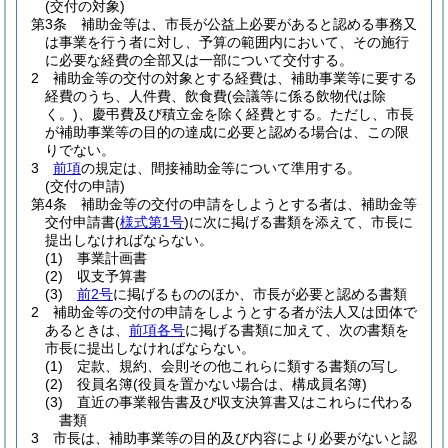
(交付の対象)
第3条
補助金等は、市長が公益上必要があると認める事務又
は事業を行う者に対し、予算の範囲内において、その施行
に必要な経費の全部又は一部について交付する。
2
補助金等の交付の対象とする経費は、補助事業等に要する
経費のうち、人件費、飲食費
(会議等に係る飲物代は除
く。)
、慶弔費及び積立金を除く経費とする。
ただし、市長
が補助事業等の目的の達成に必要と認める場合は、この限
りでない。
3
前項
の規定は、間接補助金等について準用する。
(交付の申請)
第4条
補助金等の交付の申請をしようとする者は、補助金等
交付申請書
(
様式第1号
)
に次に掲げる書類を添えて、市長に
提出しなければならない。
(1)
事業計画書
(2)
収支予算書
(3)
前2号
に掲げるもののほか、市長が必要と認める書類
2
補助金等の交付の申請をしようとする者が法人又は団体で
あるときは、
前項各号
に掲げる書類に加えて、次の書類を
市長に提出しなければならない。
(1)
定款、規約、会則その他これらに類する書類の写し
(2)
役員名簿
(役員を置かない場合は、構成員名簿)
(3)
直近の事業報告書及び収支決算書又はこれらに代わる
書類
3
市長は、補助事業等の目的及び内容により必要がないと認