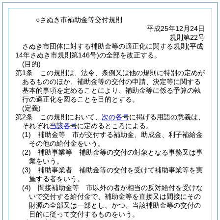
○さぬき市補助金等交付規則
平成25年12月24日
規則第22号
さぬき市団体に対する補助金等の適正化に関する規則(平成
14年さぬき市規則第146号)の全部を改正する。
(目的)
第1条
この規則は、法令、条例又は他の規則に特別の定めが
あるもののほか、補助金等の交付の申請、決定等に関する
基本的事項を定めることにより、補助金等に係る予算の執
行の適正化を図ることを目的とする。
(定義)
第2条
この規則において、
次の各号
に掲げる用語の意義は、
それぞれ
当該各号
に定めるところによる。
(1)
補助金等 市が交付する補助金、助成金、利子補給金
その他の給付金をいう。
(2)
補助事業等 補助金等の交付の対象となる事務又は事
業をいう。
(3)
補助事業者 補助金等の交付を受けて補助事業等を実
施する者をいう。
(4)
間接補助金等 市以外の者が相当の反対給付を受けな
いで交付する給付金で、補助金等を直接又は間接にその
財源の全部又は一部とし、かつ、当該補助金等の交付の
目的に従って交付するものをいう。