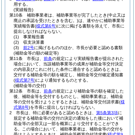
用する。
(実績報告)
第10条
補助事業者は、補助事業等が完了したとき
(中止又は
廃止の承認を受けたときを含む。)
は、速やかに補助事業等
実績報告書
(
様式第6号
)
に次に掲げる書類を添えて、市長に
提出しなければならない。
(1)
事業報告書
(2)
収支決算書
(3)
前2号
に掲げるもののほか、市長が必要と認める書類
(補助金等の額の確定等)
第11条
市長は、
前条
の規定により実績報告書が提出された
場合において、当該補助事業等の成果が補助金等交付決定
の内容及びこれに付した条件に適合すると認めるときは、
交付する補助金等の額を確定し、補助金等交付確定通知書
(
様式第7号
)
により通知するものとする。
(補助金等の交付)
第12条
市長は、
前条
の規定により補助金等の額を確定した
後、補助金等を交付するものとし、補助事業者は、補助金
等の交付を受けようとするときは、補助金等交付請求書
(
様
式第8号
)
を市長に提出しなければならない。
2
市長は、特に必要があると認めるときは、
第5条第3項
に
規定する補助金等の交付の決定の通知をした後において補
助金等の全部又は一部を概算により交付することができ
る。
この場合において、補助事業者は、補助金等の交付を
受けようとするときは、補助金等概算交付請求書
(
様式第9