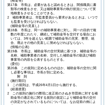
(検査等)
第17条
市長は、必要があると認めるときは、関係職員に書
類等の検査をさせ、又は補助事業等の執行状況について実
地検査をさせることができる。
2
補助事業者は、市監査委員から要求があるときは、いつで
も監査を受けなければならない。
(補助金等の見直し)
第18条
市長は、同一の補助事業者に対し、同一の目的で複
数の年度にわたり、継続して補助金等を交付する場合にお
いては、3年を超えない範囲で補助金等の充実、整理、統
合、廃止その他の見直しに努めなければならない。
(情報の公表)
第19条
市長は、補助金等の交付実績に基づき、補助金等の
名称、補助事業者の名称、交付した補助金等の額及び補助
事業等の内容を公表するものとする。
(委任)
第20条
この規則に定めるもののほか、補助金等の交付に関
し必要な事項は、市長が別に定める。
附
則
(施行期日)
1
この規則は、平成26年4月1日から施行する。
(経過措置)
2
この規則の施行の際現に改正前のさぬき市団体に対する補
助金等の適正化に関する規則の規定により補助金等の交付
の決定がなされているものについては、なお従前の例によ