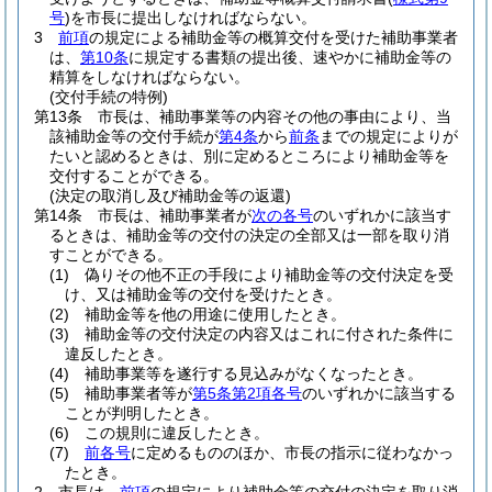
号
)
を市長に提出しなければならない。
3
前項
の規定による補助金等の概算交付を受けた補助事業者
は、
第10条
に規定する書類の提出後、速やかに補助金等の
精算をしなければならない。
(交付手続の特例)
第13条
市長は、補助事業等の内容その他の事由により、当
該補助金等の交付手続が
第4条
から
前条
までの規定によりが
たいと認めるときは、別に定めるところにより補助金等を
交付することができる。
(決定の取消し及び補助金等の返還)
第14条
市長は、補助事業者が
次の各号
のいずれかに該当す
るときは、補助金等の交付の決定の全部又は一部を取り消
すことができる。
(1)
偽りその他不正の手段により補助金等の交付決定を受
け、又は補助金等の交付を受けたとき。
(2)
補助金等を他の用途に使用したとき。
(3)
補助金等の交付決定の内容又はこれに付された条件に
違反したとき。
(4)
補助事業等を遂行する見込みがなくなったとき。
(5)
補助事業者等が
第5条第2項各号
のいずれかに該当する
ことが判明したとき。
(6)
この規則に違反したとき。
(7)
前各号
に定めるもののほか、市長の指示に従わなかっ
たとき。