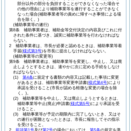
部分以外の部分を負担することができなくなった場合そ
の他の理由により補助事業等を遂行することができなく
なった場合
(補助事業者等の責めに帰すべき事情による場
合を除く。)
(補助事業等の遂行)
第8条
補助事業者は、補助金等交付決定の内容及びこれに付
された条件に基づき、誠実に補助事業等を行わなければな
らない。
2
補助事業者は、市長が必要と認めるときは、補助事業等着
手届
(
様式第3号
)
を市長に提出しなければならない。
(補助事業等の変更等)
第9条
補助事業者は、補助事業等を変更し、中止し、又は廃
止しようとするときは、速やかに次に定める手続をしなけ
ればならない。
(1)
第4条
に規定する書類の内容又は記載した事項に変更
があるときは、補助事業等変更申請書
(
様式第4号
)
により
承認を受けること
(市長が認める軽微な変更の場合を除
く。)
。
(2)
補助事業等を中止し、又は廃止しようとするときは、
補助事業等中止
(廃止)
申請書
(
様式第5号
)
により承認を受
けること。
(3)
補助事業等が予定の期限内に完了しないとき、又はそ
の遂行が困難となったときは、市長に報告してその指示
を受けること。
2
前項第1号
及び
第2号
の場合においては、
第5条
の規定を準