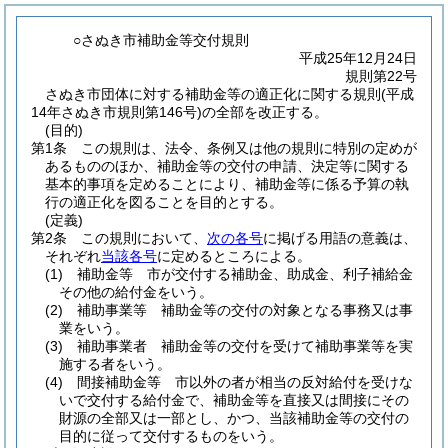
○さぬき市補助金等交付規則
平成25年12月24日
規則第22号
さぬき市団体に対する補助金等の適正化に関する規則(平成
14年さぬき市規則第146号)の全部を改正する。
(目的)
第1条
この規則は、法令、条例又は他の規則に特別の定めが
あるもののほか、補助金等の交付の申請、決定等に関する
基本的事項を定めることにより、補助金等に係る予算の執
行の適正化を図ることを目的とする。
(定義)
第2条
この規則において、
次の各号
に掲げる用語の意義は、
それぞれ
当該各号
に定めるところによる。
(1)
補助金等 市が交付する補助金、助成金、利子補給金
その他の給付金をいう。
(2)
補助事業等 補助金等の交付の対象となる事務又は事
業をいう。
(3)
補助事業者 補助金等の交付を受けて補助事業等を実
施する者をいう。
(4)
間接補助金等 市以外の者が相当の反対給付を受けな
いで交付する給付金で、補助金等を直接又は間接にその
財源の全部又は一部とし、かつ、当該補助金等の交付の
目的に従って交付するものをいう。