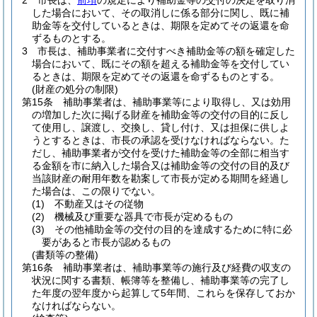
2
市長は、
前項
の規定により補助金等の交付の決定を取り消
した場合において、その取消しに係る部分に関し、既に補
助金等を交付しているときは、期限を定めてその返還を命
ずるものとする。
3
市長は、補助事業者に交付すべき補助金等の額を確定した
場合において、既にその額を超える補助金等を交付してい
るときは、期限を定めてその返還を命ずるものとする。
(財産の処分の制限)
第15条
補助事業者は、補助事業等により取得し、又は効用
の増加した次に掲げる財産を補助金等の交付の目的に反し
て使用し、譲渡し、交換し、貸し付け、又は担保に供しよ
うとするときは、市長の承認を受けなければならない。
た
だし、補助事業者が交付を受けた補助金等の全部に相当す
る金額を市に納入した場合又は補助金等の交付の目的及び
当該財産の耐用年数を勘案して市長が定める期間を経過し
た場合は、この限りでない。
(1)
不動産又はその従物
(2)
機械及び重要な器具で市長が定めるもの
(3)
その他補助金等の交付の目的を達成するために特に必
要があると市長が認めるもの
(書類等の整備)
第16条
補助事業者は、補助事業等の施行及び経費の収支の
状況に関する書類、帳簿等を整備し、補助事業等の完了し
た年度の翌年度から起算して5年間、これらを保存しておか
なければならない。