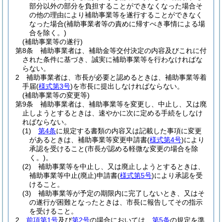
部分以外の部分を負担することができなくなった場合そ
の他の理由により補助事業等を遂行することができなく
なった場合
(補助事業者等の責めに帰すべき事情による場
合を除く。)
(補助事業等の遂行)
第8条
補助事業者は、補助金等交付決定の内容及びこれに付
された条件に基づき、誠実に補助事業等を行わなければな
らない。
2
補助事業者は、市長が必要と認めるときは、補助事業等着
手届
(
様式第3号
)
を市長に提出しなければならない。
(補助事業等の変更等)
第9条
補助事業者は、補助事業等を変更し、中止し、又は廃
止しようとするときは、速やかに次に定める手続をしなけ
ればならない。
(1)
第4条
に規定する書類の内容又は記載した事項に変更
があるときは、補助事業等変更申請書
(
様式第4号
)
により
承認を受けること
(市長が認める軽微な変更の場合を除
く。)
。
(2)
補助事業等を中止し、又は廃止しようとするときは、
補助事業等中止
(廃止)
申請書
(
様式第5号
)
により承認を受
けること。
(3)
補助事業等が予定の期限内に完了しないとき、又はそ
の遂行が困難となったときは、市長に報告してその指示
を受けること。
2
前項第1号
及び
第2号
の場合においては、
第5条
の規定を準