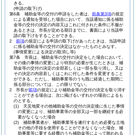
きる。
(申請の取下げ)
第6条
補助金等の交付の申請をした者は、
前条第3項
の規定
による通知を受領した場合において、当該通知に係る補助
金等の交付の決定の内容又はこれに付された条件に不服が
あるときは、市長が定める期日までに、書面により当該申
請の取下げをすることができる。
2
前項
の規定による申請の取下げがあったときは、当該申請
に係る補助金等の交付の決定はなかったものとみなす。
(事情変更による決定の取消し等)
第7条
市長は、補助金等の交付の決定をした場合において、
その後の事情の変更により特別の必要が生じたときは、補
助金等の交付の決定の全部若しくは一部を取り消し、又は
その決定の内容若しくはこれに付した条件を変更すること
ができる。
ただし、補助事業等のうち既に経過した期間に
係る部分については、この限りでない。
2
市長が
前項
の規定により補助金等の交付の決定を取り消す
ことができる場合は、次に掲げるいずれかの場合によるも
のとする。
(1)
天災地変その他補助金等の交付の決定後に生じた事情
の変更により、補助事業等の全部又は一部を継続する必
要がなくなった場合
(2)
補助事業者が、補助事業等を遂行するため必要な土地
その他の手段を使用することができなくなった場合、補
助事業等に要する経費のうち補助金等によって賄われる