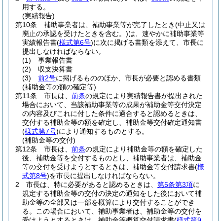
用する。
(実績報告)
第10条
補助事業者は、補助事業等が完了したとき
(中止又は
廃止の承認を受けたときを含む。)
は、速やかに補助事業等
実績報告書
(
様式第6号
)
に次に掲げる書類を添えて、市長に
提出しなければならない。
(1)
事業報告書
(2)
収支決算書
(3)
前2号
に掲げるもののほか、市長が必要と認める書類
(補助金等の額の確定等)
第11条
市長は、
前条
の規定により実績報告書が提出された
場合において、当該補助事業等の成果が補助金等交付決定
の内容及びこれに付した条件に適合すると認めるときは、
交付する補助金等の額を確定し、補助金等交付確定通知書
(
様式第7号
)
により通知するものとする。
(補助金等の交付)
第12条
市長は、
前条
の規定により補助金等の額を確定した
後、補助金等を交付するものとし、補助事業者は、補助金
等の交付を受けようとするときは、補助金等交付請求書
(
様
式第8号
)
を市長に提出しなければならない。
2
市長は、特に必要があると認めるときは、
第5条第3項
に
規定する補助金等の交付の決定の通知をした後において補
助金等の全部又は一部を概算により交付することができ
る。
この場合において、補助事業者は、補助金等の交付を
受けようとするときは、補助金等概算交付請求書
(
様式第9