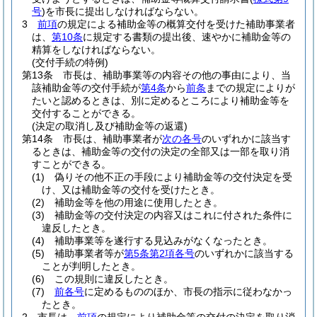
号
)
を市長に提出しなければならない。
3
前項
の規定による補助金等の概算交付を受けた補助事業者
は、
第10条
に規定する書類の提出後、速やかに補助金等の
精算をしなければならない。
(交付手続の特例)
第13条
市長は、補助事業等の内容その他の事由により、当
該補助金等の交付手続が
第4条
から
前条
までの規定によりが
たいと認めるときは、別に定めるところにより補助金等を
交付することができる。
(決定の取消し及び補助金等の返還)
第14条
市長は、補助事業者が
次の各号
のいずれかに該当す
るときは、補助金等の交付の決定の全部又は一部を取り消
すことができる。
(1)
偽りその他不正の手段により補助金等の交付決定を受
け、又は補助金等の交付を受けたとき。
(2)
補助金等を他の用途に使用したとき。
(3)
補助金等の交付決定の内容又はこれに付された条件に
違反したとき。
(4)
補助事業等を遂行する見込みがなくなったとき。
(5)
補助事業者等が
第5条第2項各号
のいずれかに該当する
ことが判明したとき。
(6)
この規則に違反したとき。
(7)
前各号
に定めるもののほか、市長の指示に従わなかっ
たとき。