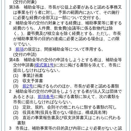
(交付の対象)
第3条
補助金等は、市長が公益上必要があると認める事務又
は事業を行う者に対し、予算の範囲内において、その施行
に必要な経費の全部又は一部について交付する。
2
補助金等の交付の対象とする経費は、補助事業等に要する
経費のうち、人件費、飲食費
(会議等に係る飲物代は除
く。)
、慶弔費及び積立金を除く経費とする。
ただし、市長
が補助事業等の目的の達成に必要と認める場合は、この限
りでない。
3
前項
の規定は、間接補助金等について準用する。
(交付の申請)
第4条
補助金等の交付の申請をしようとする者は、補助金等
交付申請書
(
様式第1号
)
に次に掲げる書類を添えて、市長に
提出しなければならない。
(1)
事業計画書
(2)
収支予算書
(3)
前2号
に掲げるもののほか、市長が必要と認める書類
2
補助金等の交付の申請をしようとする者が法人又は団体で
あるときは、
前項各号
に掲げる書類に加えて、次の書類を
市長に提出しなければならない。
(1)
定款、規約、会則その他これらに類する書類の写し
(2)
役員名簿
(役員を置かない場合は、構成員名簿)
(3)
直近の事業報告書及び収支決算書又はこれらに代わる
書類
3
市長は、補助事業等の目的及び内容により必要がないと認