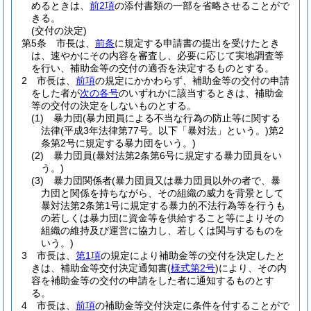
めるときは、
前2項
の添付書類の一部を省略させることがで
きる。
(交付の決定)
第5条
市長は、
前条
に規定する申請書の提出を受けたとき
は、速やかにその内容を審査し、必要に応じて実地調査等
を行い、補助金等の交付の適否を決定するものとする。
2
市長は、
前項
の規定にかかわらず、補助金等の交付の申請
をした者が
次の各号
のいずれかに該当するときは、補助金
等の交付の決定をしないものとする。
(1)
暴力団
(暴力団員による不当な行為の防止等に関する
法律
(平成3年法律第77号。以下「暴対法」という。)
第2
条第2号に規定する暴力団をいう。)
(2)
暴力団員
(暴対法第2条第6号に規定する暴力団員をい
う。)
(3)
暴力団関係者
(暴力団員又は暴力団員以外の者で、暴
力団と関係を持ちながら、その組織の威力を背景として
暴対法第2条第1号に規定する暴力的不法行為等を行うも
の若しくは暴力団に資金等を供給すること等によりその
組織の維持及び運営に協力し、若しくは関与するものを
いう。)
3
市長は、
第1項
の規定により補助金等の交付を決定したと
きは、補助金等交付決定通知書
(
様式第2号
)
により、その内
容を補助金等の交付の申請をした者に通知するものとす
る。
4
市長は、
前項
の補助金等交付決定に条件を付することがで