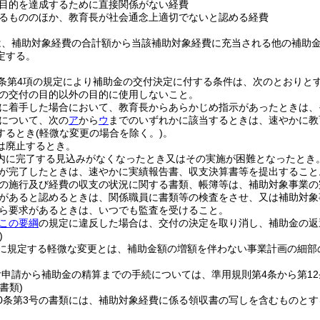
目的を達成するために直接関係がない経費
るもののほか、教育長が社会通念上適切でないと認める経費
は、補助対象経費の合計額から当該補助対象経費に充当される他の補助
定する。
5条第4項の規定により補助金の交付決定に付する条件は、次のとおりと
の交付の目的以外の目的に使用しないこと。
に着手した場合において、教育長からあらかじめ指示があったときは、
について、次の
ア
から
ウ
までのいずれかに該当するときは、速やかに教
するとき
(軽微な変更の場合を除く。)
。
は廃止するとき。
内に完了する見込みがなくなったとき又はその実施が困難となったとき
が完了したときは、速やかに実績報告書、収支決算書等を提出すること
の施行及び経費の収支の状況に関する書類、帳簿等は、補助対象事業の
があると認めるときは、関係職員に書類等の検査をさせ、又は補助対象
ら要求があるときは、いつでも監査を受けること。
この要綱
の規定に違反した場合は、交付の決定を取り消し、補助金の返
)
に規定する軽微な変更とは、補助金額の増額を伴わない事業計画の細部
申請から補助金の精算までの手続については、準用規則第4条から第1
書類)
0条第3号の書類には、補助対象経費に係る領収書の写しを含むものとす