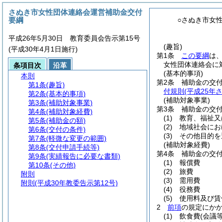
さぬき市女性団体連絡会運営補助金交付
要綱
○さぬき市女
平成26年5月30日 教育委員会告示第15号
(趣旨)
(平成30年4月1日施行)
第1条
この要綱
は
女性団体連絡会に
条項目次
沿革
(基本的事項)
本則
第2条
補助金の交
第1条
(趣旨)
付規則
(平成25年
第2条
(基本的事項)
(補助対象事業)
第3条
(補助対象事業)
第3条
補助金の交
第4条
(補助対象経費)
(1)
教育、福祉又
第5条
(補助金の額)
(2)
地域社会にお
第6条
(交付の条件)
(3)
その他目的を
第7条
(軽微な変更の範囲)
(補助対象経費)
第8条
(交付申請手続等)
第4条
補助金の交
第9条
(実績報告に必要な書類)
(1)
報償費
第10条
(その他)
(2)
旅費
附則
(3)
需用費
附則
(平成30年教委告示第12号)
(4)
役務費
(5)
使用料及び賃
2
前項
の規定にか
(1)
飲食費
(会議