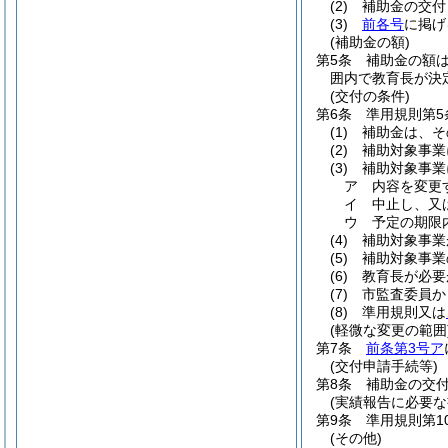
(2)
補助金の交付
(3)
前各号
に掲げ
(補助金の額)
第5条
補助金の額
囲内で教育長が決
(交付の条件)
第6条
準用規則第
(1)
補助金は、そ
(2)
補助対象事業
(3)
補助対象事業
ア
内容を変更
イ
中止し、又
ウ
予定の期限
(4)
補助対象事業
(5)
補助対象事業
(6)
教育長が必要
(7)
市監査委員か
(8)
準用規則又は
(軽微な変更の範囲
第7条
前条第3号ア
(交付申請手続等)
第8条
補助金の交付
(実績報告に必要な
第9条
準用規則第1
(その他)