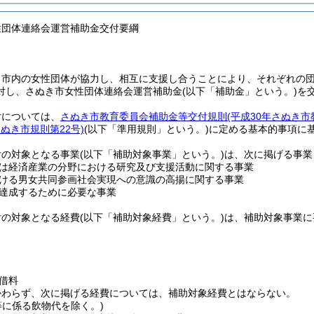
性団体連絡会運営補助金交付要綱
、市内の女性団体が協力し、相互に支援し合うことにより、それぞれの
対し、さぬき市女性団体連絡会運営補助金
(以下「補助金」という。)
を
付については、
さぬき市教育委員会補助金等交付規則
(平成30年さぬき市
さぬき市規則第22号)
(以下「準用規則」という。)
に定める基本的事項に
付の対象となる事業
(以下「補助対象事業」という。)
は、次に掲げる事業
は経済産業の分野における研究及び支援活動に関する事業
ける男女共同参画社会実現への意識の高揚に関する事業
達成するために必要な事業
付の対象となる経費
(以下「補助対象経費」という。)
は、補助対象事業に
借料
かわらず、次に掲げる経費については、補助対象経費とはならない。
等に係る飲物代を除く。)